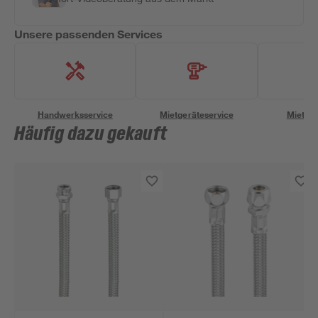
Unsere passenden Services
Handwerksservice
Mietgeräteservice
Miettra
Häufig dazu gekauft