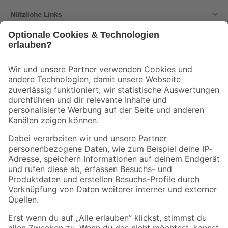
Nützliche Links
Bleib auf dem Laufenden mit unserem Newsletter
Der toom Newsletter: Keine Angebote und Aktionen mehr verpassen!
Zur Newsletter Anmeldung
Folge uns
Zahlungsarten
Versandarten
Sicher einkaufen