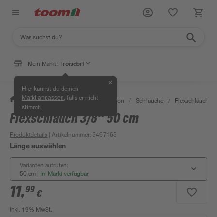
Mein Markt:
Troisdorf
✕
Hier kannst du deinen
, falls er nicht
Markt anpassen
/
Bad & Sanitär
/
Sanitärinstallation
/
Schläuche
/
Flexschläuche 
stimmt.
Flexschlauch 3/8" 50 cm
Produktdetails
| Artikelnummer
:
5467165
Länge auswählen
Varianten aufrufen:
50 cm
|
Im Markt verfügbar
11
,
99
€
inkl. 19% MwSt.