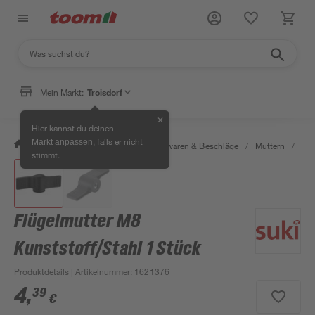
Mein Markt:
Troisdorf
✕
Hier kannst du deinen
, falls er nicht
Markt anpassen
/
Werkstatt & Maschinen
/
Eisenwaren & Beschläge
/
Muttern
/
Flü
stimmt.
Flügelmutter M8
Kunststoff/Stahl 1 Stück
Produktdetails
| Artikelnummer
:
1621376
4
,
39
€