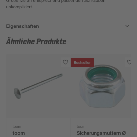
Größe M8 an entsprechend passenden Schrauben
unkompliziert.
Eigenschaften
Ähnliche Produkte
Bestseller
toom
toom
toom
Sicherungsmuttern Ø