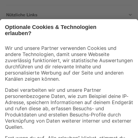
Nützliche Links
Bleib auf dem Laufenden mit unserem Newsletter
Der toom Newsletter: Keine Angebote und Aktionen mehr verpassen!
Zur Newsletter Anmeldung
Folge uns
Zahlungsarten
Versandarten
Sicher einkaufen