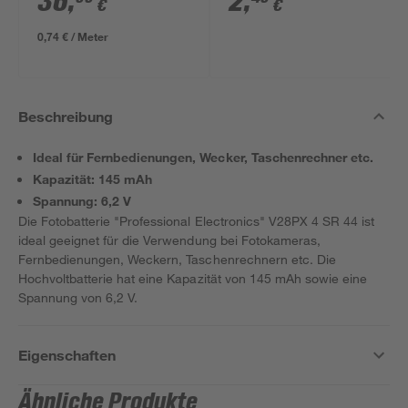
36
,
2
,
€
€
m
0,74 € / Meter
Beschreibung
Ideal für Fernbedienungen, Wecker, Taschenrechner etc.
Kapazität: 145 mAh
Spannung: 6,2 V
Die Fotobatterie "Professional Electronics" V28PX 4 SR 44 ist
ideal geeignet für die Verwendung bei Fotokameras,
Fernbedienungen, Weckern, Taschenrechnern etc. Die
Hochvoltbatterie hat eine Kapazität von 145 mAh sowie eine
Spannung von 6,2 V.
Eigenschaften
Ähnliche Produkte