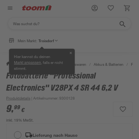
Mein Markt:
Troisdorf
✕
Hier kannst du deinen
, falls er nicht
Markt anpassen
/
Wohnen & Haushalt
/
Haushaltswaren
/
Akkus & Batterien
/
Foto
stimmt.
Fotobatterie "Professional
Electronics" V28PX 4 SR 44 6,2 V
Produktdetails
| Artikelnummer
:
9300128
9
,
99
€
inkl. 19% MwSt.
Lieferung nach Hause