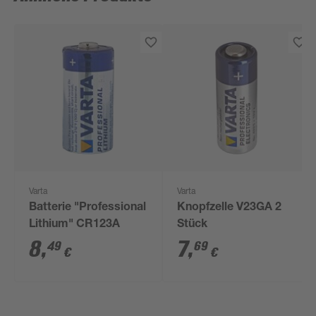
Varta
Varta
Batterie "Professional
Knopfzelle V23GA 2
Lithium" CR123A
Stück
8
,
7
,
49
69
€
€