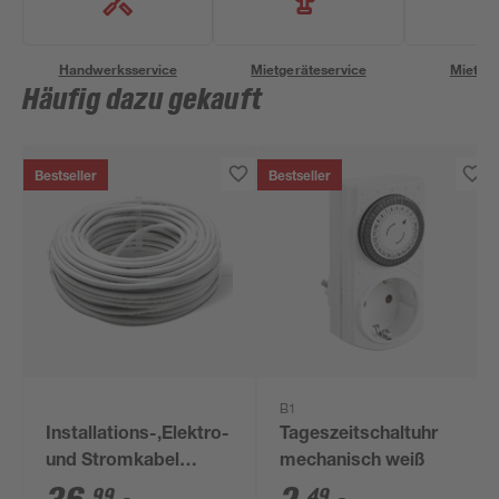
Handwerksservice
Mietgeräteservice
Miettra
Häufig dazu gekauft
Bestseller
Bestseller
B1
Installations-,Elektro-
Tageszeitschaltuhr
und Stromkabel
mechanisch weiß
NYM-J 3x1,5mm² 50
99
49