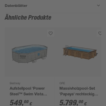
Datenblätter
Ähnliche Produkte
Bestway
GRE
Aufstellpool 'Power
Massivholzpool-Set
Steel™ Swim Vista
'Papaya' rechteckig
Series™' Komplett-
520 × 320 × 133 cm
549
,
5.799
,
00
00
€
€