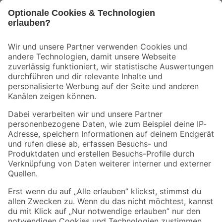
Bleib auf dem Laufenden mit unserem Newsletter
Der toom Newsletter: Keine Angebote und Aktionen mehr verpassen!
Zur Newsletter Anmeldung
Folge uns
Zahlungsarten
Versandarten
Sicher einkaufen
Jetzt die toom-App herunterladen