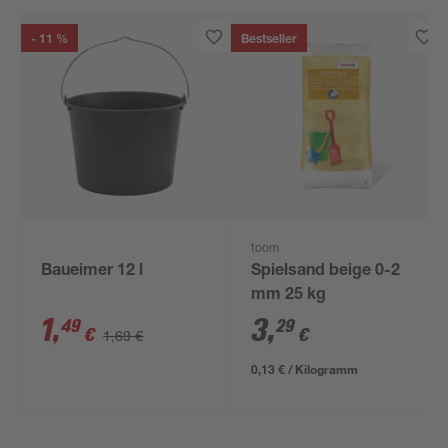
- 11 %
Bestseller
toom
Baueimer 12 l
Spielsand beige 0-2
mm 25 kg
1
,
3
,
49
29
€
€
1,69 €
0,13 € / Kilogramm