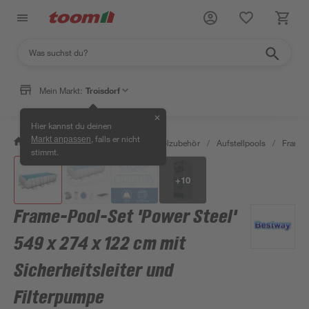
Mein Markt:
Troisdorf
✕
Hier kannst du deinen
, falls er nicht
Markt anpassen
/
Garten & Freizeit
/
Pools & Poolzubehör
/
Aufstellpools
/
Framep
stimmt.
+
10
Frame-Pool-Set 'Power Steel'
549 x 274 x 122 cm mit
Sicherheitsleiter und
Filterpumpe