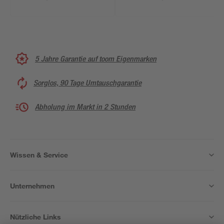
Set mit
Sandfilteranlage
cremegrau
Steinwand-Optik oval
488 x 305 x 107 cm
5 Jahre Garantie auf toom Eigenmarken
Sorglos, 90 Tage Umtauschgarantie
Abholung im Markt in 2 Stunden
Wissen & Service
Unternehmen
Nützliche Links