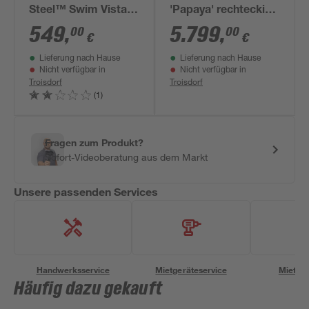
Steel™ Swim Vista
'Papaya' rechteckig
Series™' Komplett-
520 × 320 × 133 cm
549
,
5.799
,
00
00
€
€
Set mit
Lieferung nach Hause
Lieferung nach Hause
Sandfilteranlage
Nicht verfügbar in
Nicht verfügbar in
cremegrau
Troisdorf
Troisdorf
Steinwand-Optik
(1)
oval 488 x 305 x 107
cm
Fragen zum Produkt?
Sofort-Videoberatung aus dem Markt
Unsere passenden Services
Handwerksservice
Mietgeräteservice
Miettra
Häufig dazu gekauft