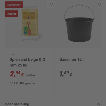
Bestseller
Aktion
toom
Spielsand beige 0-2
Baueimer 12 l
mm 25 kg
2
,
1
,
99
69
€
€
3,29 €
0,12 € / Kilogramm
Beschreibung