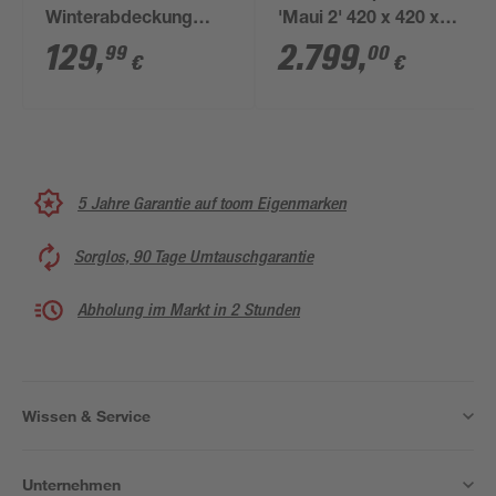
Winterabdeckung
'Maui 2' 420 x 420 x
schwarz 410 x 610 cm
124 cm mit
129
,
2.799
,
99
00
€
€
Edelstahlleiter und
Filteranlage
5 Jahre Garantie auf toom Eigenmarken
Sorglos, 90 Tage Umtauschgarantie
Abholung im Markt in 2 Stunden
Wissen & Service
Unternehmen