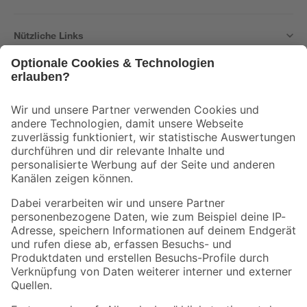
Nützliche Links
Bleib auf dem Laufenden mit unserem Newsletter
Der toom Newsletter: Keine Angebote und Aktionen mehr verpassen!
Zur Newsletter Anmeldung
Folge uns
Zahlungsarten
Versandarten
Sicher einkaufen