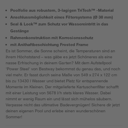
Poolfolie aus robustem, 3-lagigen TriTech™ -Material
Anschlussmöglichkeit eines Filtersystems (Ø 38 mm)
Seal & Lock™ zum Schutz vor Wassereintritt in das
Gestänge
Rahmenkonstruktion mit Korrosionsschutz
mit Anithaftbeschichtung Frosted Frame
Es ist Sommer, die Sonne scheint, die Temperaturen sind an
ihrem Höchststand – was gäbe es jetzt Schöneres als eine
nasse Erfrischung in deinem Garten? Mit dem Aufstellpool
'Power Steel' von Bestway bekommst du genau das, und noch
viel mehr. Er fasst durch seine Maße von 549 x 274 x 122 cm
bis zu 13430 l Wasser und bietet Platz für entspannende
Momente im Kleinen. Der mitgelieferte Kartuschenfilter schafft
mit einer Leistung von 5678 l/h stets klares Wasser. Dabei
nimmt er wenig Raum ein und lässt sich mühelos säubern.
Verpasse nicht das ultimative Badevergnügen! Sichere dir jetzt
deinen eigenen Pool und erlebe einen wunderschönen
Sommer!