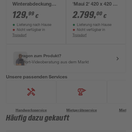
Winterabdeckung
'Maui 2' 420 x 420 x
schwarz 410 x 610
124 cm mit
129
,
2.799
,
99
00
€
€
cm
Edelstahlleiter und
Lieferung nach Hause
Lieferung nach Hause
Filteranlage
Nicht verfügbar in
Nicht verfügbar in
Troisdorf
Troisdorf
Fragen zum Produkt?
Sofort-Videoberatung aus dem Markt
Unsere passenden Services
Handwerksservice
Mietgeräteservice
Miettra
Häufig dazu gekauft