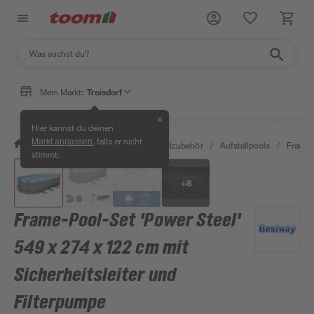
Mein Markt:
Troisdorf
✕
Hier kannst du deinen
, falls er nicht
Markt anpassen
/
Garten & Freizeit
/
Pools & Poolzubehör
/
Aufstellpools
/
Framep
stimmt.
+
8
Frame-Pool-Set 'Power Steel'
549 x 274 x 122 cm mit
Sicherheitsleiter und
Filterpumpe