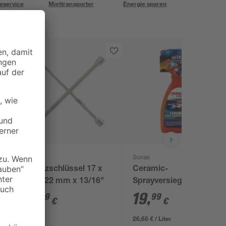
eservice
Miettransporter
Energie sparen
Sonax
Kreuzschlüssel 17 x
Ceramic-
19 x 22 mm x 13/16"
Sprayversiegelung
'Xtreme' 750 ml
8
,
19
,
99
99
€
€
26,65 € / Liter