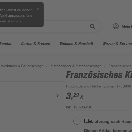
✕
ier kannst du deinen
, falls
Markt anpassen
r nicht stimmt.
Mein 
Sanitär
Garten & Freizeit
Wohnen & Haushalt
Wissen & Servic
lzverbinder & Baubeschläge
/
Kistenbänder & Kistenbeschläge
/
Französisches
Französisches K
Produktdetails
| Artikelnummer
:
1733930
3
,
29
€
inkl. 19% MwSt.
Lieferung nach Haus
Diesen Artikel können wir