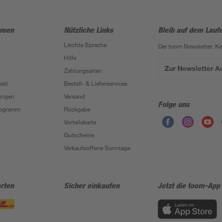
hmen
Nützliche Links
Bleib auf dem Lauf
Leichte Sprache
Der toom Newsletter: K
Hilfe
Zur Newsletter 
Zahlungsarten
eit
Bestell- & Lieferservices
ungen
Versand
Folge uns
Programm
Rückgabe
Vorteilskarte
Gutscheine
Verkaufsoffene Sonntage
rten
Sicher einkaufen
Jetzt die toom-App