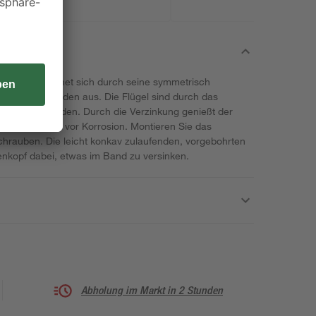
Connex zeichnet sich durch seine symmetrisch
erundeten Enden aus. Die Flügel sind durch das
einander verbunden. Durch die Verzinkung genießt der
henden Schutz vor Korrosion. Montieren Sie das
chrauben. Die leicht konkav zulaufenden, vorgebohrten
nkopf dabei, etwas im Band zu versinken.
Abholung im Markt in 2 Stunden