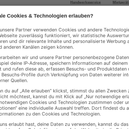
Handwerksservice
Mietgerät
Bestseller
elgen
Gummiauflage für
Rangierwagenheber
Wagenheber Ø 38/65
hydraulisch rot 2 t
mm
8
,
39
,
99
99
€
€