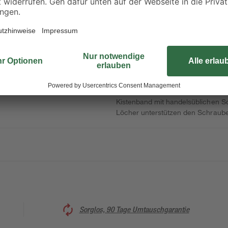
Das französische Kistenband von 
angeordneten Löcher und den abg
Scharnier in der Mitte solide mit
verarbeitete Stahl einen entsprec
Kistenband mit handelsüblichen S
Löcher unterstützen den Schraube
Sorglos, 90 Tage Umtauschgarantie