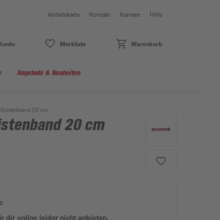
Vorteilskarte
Kontakt
Karriere
Hilfe
Konto
Merkliste
Warenkorb
e
Angebote & Neuheiten
 Kistenband 20 cm
istenband 20 cm
e
 dir online leider nicht anbieten.