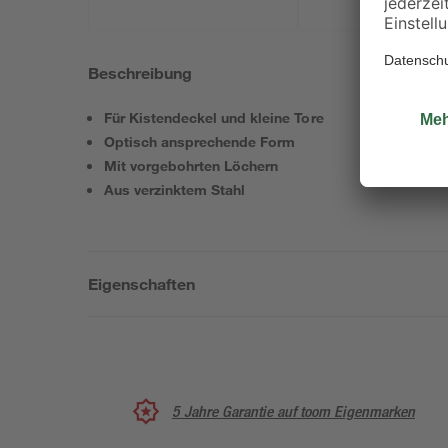
Beschreibung
Für Kistendeckel und kleine Tore
Optisch ansprechende Form
Mit vorgebohrten Löchern
Aus verzinktem Stahl
Eigenschaften
5 Jahre Garantie auf toom Eigenmarken