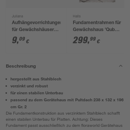
Juliana
Halls
Aufhängevorrichtungen
Fundamentrahmen für
für Gewächshäuser
Gewächshaus 'Qube
schwarz 20 Stück
610' 6,4 m²
9
,
299
,
09
99
€
€
Beschreibung
hergestellt aus Stahlblech
verzinkt und robust
für einen stabilen Unterbau
passend zu dem Gerätehaus mit Pultdach 238 x 132 x 196
cm Gr. 2
Die Fundamentkonstruktion aus verzinktem Stahlblech schafft
einen stabilen Unterbau für Platten. Achtung: Dieses
Fundament passt ausschließlich zu dem floraworld Gerätehaus