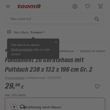
Mein Markt:
Troisdorf
✕
Hier kannst du deinen
, falls er nicht
Markt anpassen
/
Garten & Freizeit
/
Garten- & Gerätehäuser
/
Zubehör für Gartenhäu
stimmt.
Fundament zu Gerätehaus mit
Pultdach 238 x 132 x 196 cm Gr. 2
Produktdetails
| Artikelnummer
:
10475726
29
,
99
€
inkl. 19% MwSt.
Lieferung nach Hause