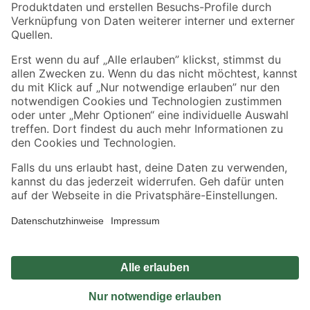
Sicher einkaufen
Jetzt die toom-App herunterladen
Alle Preisangaben in EUR inkl. gesetzl. MwSt.. Die dargestellten Angebote sind unter
Umständen nicht in allen Märkten verfügbar. Die angegebenen Verfügbarkeiten beziehen
sich auf den unter "Mein Markt" ausgewählten toom Baumarkt. Alle Angebote und
Produkte nur solange der Vorrat reicht.
*Paketversand ab 59 € versandkostenfrei, gilt nicht für Artikel mit Speditionsversand, hier
fallen zusätzliche Versandkosten an.
Datenschutz
Privatsphäre
Impressum
AGB
Nutzungsbedingungen
Widerrufsrecht
Vertrag widerrufen
Barrierefreiheit