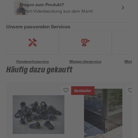
Fragen zum Produkt?
Sofort-Videoberatung aus dem Markt
Unsere passenden Services
Handwerksservice
Mietgeräteservice
Miettra
Häufig dazu gekauft
Bestseller