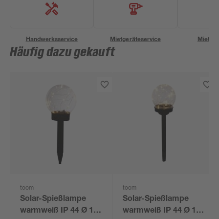
Handwerksservice
Mietgeräteservice
Miettra
Häufig dazu gekauft
toom
toom
Solar-Spießlampe
Solar-Spießlampe
warmweiß IP 44 Ø 15
warmweiß IP 44 Ø 10