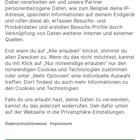
Zahlungsarten
Versandarten
Sicher einkaufen
Jetzt die toom-App herunterladen
Alle Preisangaben in EUR inkl. gesetzl. MwSt.. Die dargestellten Angebote sind unter
Umständen nicht in allen Märkten verfügbar. Die angegebenen Verfügbarkeiten beziehen
sich auf den unter "Mein Markt" ausgewählten toom Baumarkt. Alle Angebote und
Produkte nur solange der Vorrat reicht.
*Paketversand ab 59 € versandkostenfrei, gilt nicht für Artikel mit Speditionsversand, hier
fallen zusätzliche Versandkosten an.