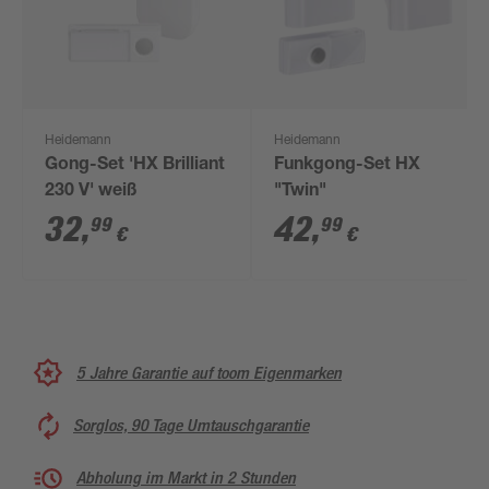
Heidemann
Heidemann
Gong-Set 'HX Brilliant
Funkgong-Set HX
230 V' weiß
"Twin"
32
,
42
,
99
99
€
€
5 Jahre Garantie auf toom Eigenmarken
Sorglos, 90 Tage Umtauschgarantie
Abholung im Markt in 2 Stunden