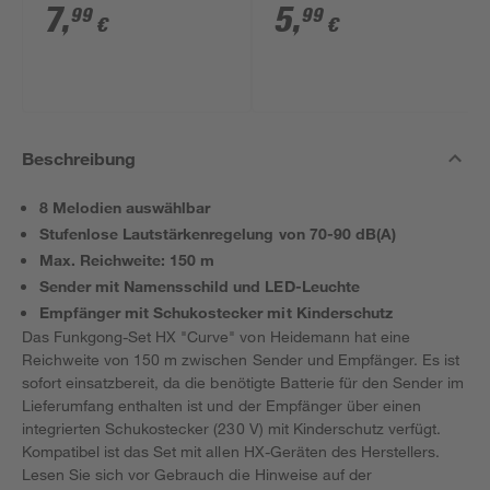
x 44 cm
x 39 cm
7
,
5
,
99
99
€
€
Beschreibung
8 Melodien auswählbar
Stufenlose Lautstärkenregelung von 70-90 dB(A)
Max. Reichweite: 150 m
Sender mit Namensschild und LED-Leuchte
Empfänger mit Schukostecker mit Kinderschutz
Das Funkgong-Set HX "Curve" von Heidemann hat eine
Reichweite von 150 m zwischen Sender und Empfänger. Es ist
sofort einsatzbereit, da die benötigte Batterie für den Sender im
Lieferumfang enthalten ist und der Empfänger über einen
integrierten Schukostecker (230 V) mit Kinderschutz verfügt.
Kompatibel ist das Set mit allen HX-Geräten des Herstellers.
Lesen Sie sich vor Gebrauch die Hinweise auf der