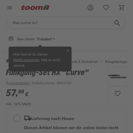
Mein Markt:
Troisdorf
✕
Hier kannst du deinen
, falls er nicht
Markt anpassen
/
Bauen & Renovieren
/
Haustechnik & Sicherheit
/
Klingelanlagen
/
stimmt.
Funkgong-Set HX "Curve"
Produktdetails
| Artikelnummer
:
9450104
57
,
99
€
inkl. 19% MwSt.
Lieferung nach Hause
Diesen Artikel können wir dir online leider nicht