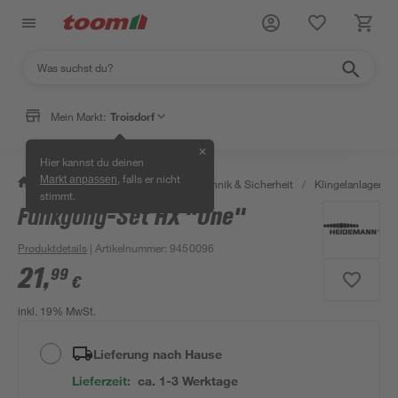
Mein Markt:
Troisdorf
✕
Hier kannst du deinen
, falls er nicht
Markt anpassen
/
Bauen & Renovieren
/
Haustechnik & Sicherheit
/
Klingelanlagen
/
stimmt.
Funkgong-Set HX "One"
Produktdetails
| Artikelnummer
:
9450096
21
,
99
€
inkl. 19% MwSt.
Lieferung nach Hause
Lieferzeit:
ca. 1-3 Werktage