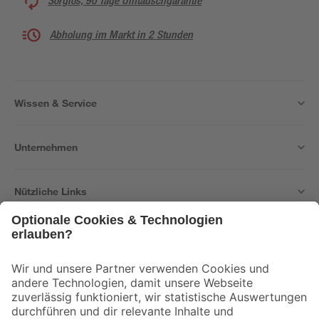
Sorglos, 90 Tage Umtauschgarantie
Abholung im Markt in 2 Stunden
Wissen & Service
Unternehmen
Nützliche Links
Bleib auf dem Laufenden mit unserem Newsletter
Der toom Newsletter: Keine Angebote und Aktionen mehr verpassen!
Zur Newsletter Anmeldung