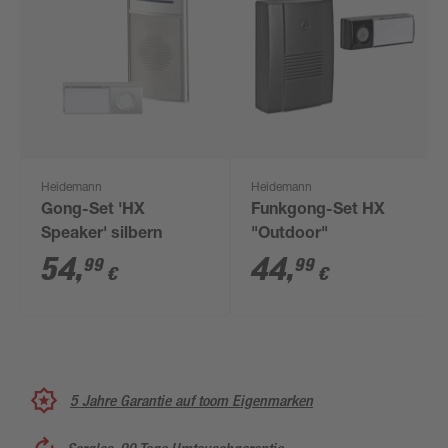
Heidemann
Heidemann
Gong-Set 'HX
Funkgong-Set HX
Speaker' silbern
"Outdoor"
54
,
44
,
99
99
€
€
5 Jahre Garantie auf toom Eigenmarken