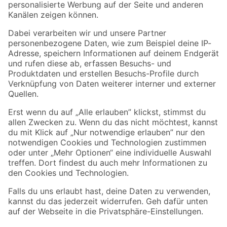
Folge uns
Zahlungsarten
Versandarten
Sicher einkaufen
Jetzt die toom-App herunterladen
Alle Preisangaben in EUR inkl. gesetzl. MwSt.. Die dargestellten Angebote sind unter
Umständen nicht in allen Märkten verfügbar. Die angegebenen Verfügbarkeiten beziehen
sich auf den unter "Mein Markt" ausgewählten toom Baumarkt. Alle Angebote und