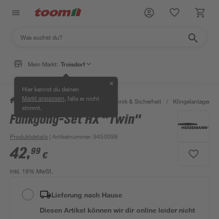
Mein Markt:
Troisdorf
✕
Hier kannst du deinen
, falls er nicht
Markt anpassen
/
Bauen & Renovieren
/
Haustechnik & Sicherheit
/
Klingelanlagen
/
stimmt.
Funkgong-Set HX "Twin"
Produktdetails
| Artikelnummer
:
9450098
42
,
99
€
inkl. 19% MwSt.
Lieferung nach Hause
Diesen Artikel können wir dir online leider nicht