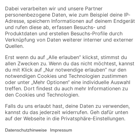
Zahlungsarten
Versandarten
Sicher einkaufen
Jetzt die toom-App herunterladen
Alle Preisangaben in EUR inkl. gesetzl. MwSt.. Die dargestellten Angebote sind unter
Umständen nicht in allen Märkten verfügbar. Die angegebenen Verfügbarkeiten beziehen
sich auf den unter "Mein Markt" ausgewählten toom Baumarkt. Alle Angebote und
Produkte nur solange der Vorrat reicht.
*Paketversand ab 59 € versandkostenfrei, gilt nicht für Artikel mit Speditionsversand, hier
fallen zusätzliche Versandkosten an.