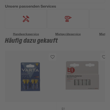
Unsere passenden Services
Handwerksservice
Mietgeräteservice
Miettra
Häufig dazu gekauft
B1