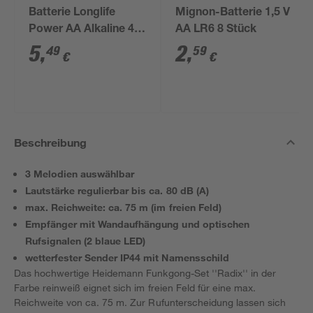
Batterie Longlife
Mignon-Batterie 1,5 V
Power AA Alkaline 4
AA LR6 8 Stück
Stück
5
,
2
,
49
59
€
€
Beschreibung
3 Melodien auswählbar
Lautstärke regulierbar bis ca. 80 dB (A)
max. Reichweite: ca. 75 m (im freien Feld)
Empfänger mit Wandaufhängung und optischen
Rufsignalen (2 blaue LED)
wetterfester Sender IP44 mit Namensschild
Das hochwertige Heidemann Funkgong-Set ''Radix'' in der
Farbe reinweiß eignet sich im freien Feld für eine max.
Reichweite von ca. 75 m. Zur Rufunterscheidung lassen sich