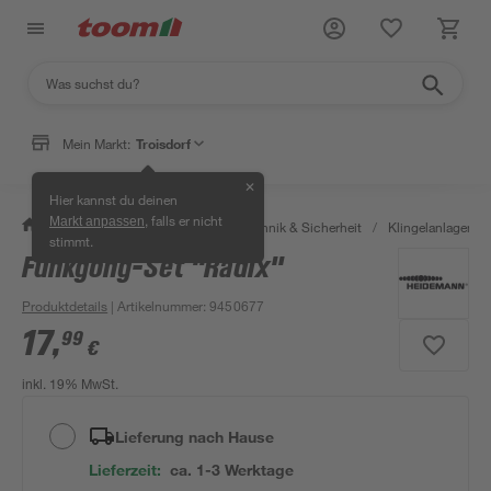
Mein Markt:
Troisdorf
✕
Hier kannst du deinen
, falls er nicht
Markt anpassen
/
Bauen & Renovieren
/
Haustechnik & Sicherheit
/
Klingelanlagen
/
stimmt.
Funkgong-Set ''Radix''
Produktdetails
| Artikelnummer
:
9450677
17
,
99
€
inkl. 19% MwSt.
Lieferung nach Hause
Lieferzeit:
ca. 1-3 Werktage