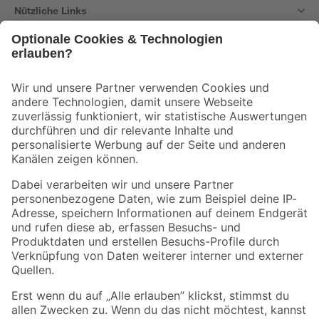
Nützliche Links
Bleib auf dem Laufenden mit unserem Newsletter
Der toom Newsletter: Keine Angebote und Aktionen mehr verpassen!
Zur Newsletter Anmeldung
Folge uns
Zahlungsarten
Versandarten
Sicher einkaufen