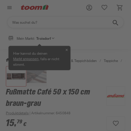
Mein Markt:
Troisdorf
✕
Hier kannst du deinen
, falls er nicht
Markt anpassen
/
Wohnen & Haushalt
/
Teppiche & Teppichböden
/
Teppiche
/
Fuß
stimmt.
Fußmatte Café 50 x 150 cm
braun-grau
Produktdetails
| Artikelnummer
:
6450848
15
,
79
€