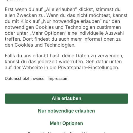
Sicher einkaufen
Jetzt die toom-App herunterladen
Alle Preisangaben in EUR inkl. gesetzl. MwSt.. Die dargestellten Angebote sind unter
Umständen nicht in allen Märkten verfügbar. Die angegebenen Verfügbarkeiten beziehen
sich auf den unter "Mein Markt" ausgewählten toom Baumarkt. Alle Angebote und
Produkte nur solange der Vorrat reicht.
*Paketversand ab 59 € versandkostenfrei, gilt nicht für Artikel mit Speditionsversand, hier
fallen zusätzliche Versandkosten an.
Datenschutz
Privatsphäre
Impressum
AGB
Nutzungsbedingungen
Widerrufsrecht
Vertrag widerrufen
Barrierefreiheit
© 2026 toom Baumarkt GmbH