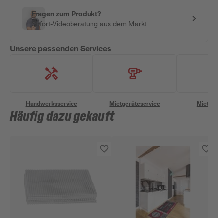
Fragen zum Produkt?
Sofort-Videoberatung aus dem Markt
Unsere passenden Services
Handwerksservice
Mietgeräteservice
Miettra
Häufig dazu gekauft