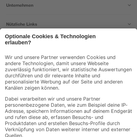
Unternehmen
Nützliche Links
Bleib auf dem Laufenden mit unserem Newsletter
Der toom Newsletter: Keine Angebote und Aktionen mehr verpassen!
Zur Newsletter Anmeldung
Folge uns
Zahlungsarten
Versandarten