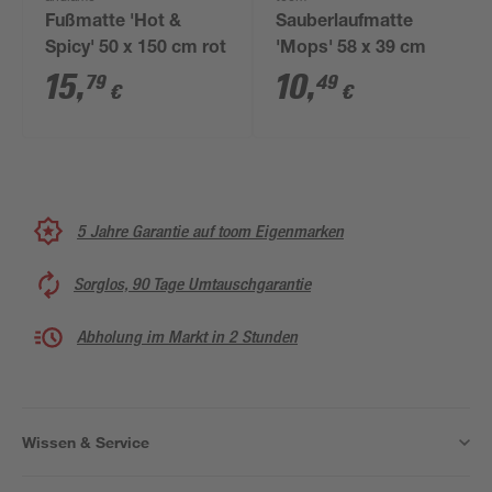
Fußmatte 'Hot &
Sauberlaufmatte
Spicy' 50 x 150 cm rot
'Mops' 58 x 39 cm
15
,
10
,
79
49
€
€
5 Jahre Garantie auf toom Eigenmarken
Sorglos, 90 Tage Umtauschgarantie
Abholung im Markt in 2 Stunden
Wissen & Service