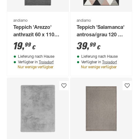
andiamo
andiamo
Teppich 'Arezzo'
Teppich 'Salamanca'
anthrazit 60 x 110
antrosa/grau 120 x
cm
170 cm
19
,
39
,
99
99
€
€
Lieferung nach Hause
Lieferung nach Hause
Troisdorf
Troisdorf
Verfügbar in
Verfügbar in
Nur wenige verfügbar
Nur wenige verfügbar