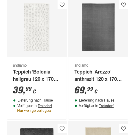
andiamo
andiamo
Teppich 'Bolonia'
Teppich 'Arezzo'
hellgrau 120 x 170
anthrazit 120 x 170
cm
cm
39
,
69
,
99
99
€
€
Lieferung nach Hause
Lieferung nach Hause
Troisdorf
Troisdorf
Verfügbar in
Verfügbar in
Nur wenige verfügbar