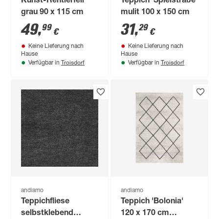
Kunst-Rentierfell
Teppich 'Spielstraße'
grau 90 x 115 cm
mulit 100 x 150 cm
49
,
31
,
99
29
€
€
Keine Lieferung nach
Keine Lieferung nach
Hause
Hause
Troisdorf
Troisdorf
Verfügbar in
Verfügbar in
andiamo
andiamo
Teppichfliese
Teppich 'Bolonia'
selbstklebend
120 x 170 cm