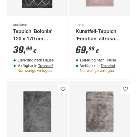
andiamo
Lalee
Teppich 'Bolonia'
Kunstfell-Teppich
120 x 170 cm
'Emotion' altrosa
anthrazit
120 x 170 cm
39
,
69
,
99
99
€
€
Lieferung nach Hause
Lieferung nach Hause
Troisdorf
Troisdorf
Verfügbar in
Verfügbar in
Nur wenige verfügbar
Nur wenige verfügbar