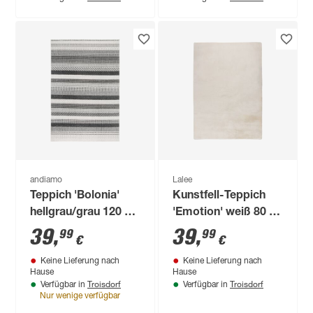
andiamo
Lalee
Teppich 'Bolonia'
Kunstfell-Teppich
hellgrau/grau 120 x
'Emotion' weiß 80 x
170 cm
150 cm
39
,
39
,
99
99
€
€
Keine Lieferung nach
Keine Lieferung nach
Hause
Hause
Troisdorf
Troisdorf
Verfügbar in
Verfügbar in
Nur wenige verfügbar