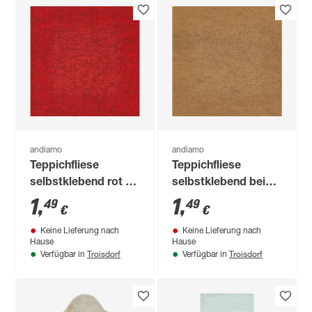
andiamo
andiamo
Teppichfliese
Teppichfliese
selbstklebend rot 40
selbstklebend beige
x 40 cm
40 x 40 cm
1
,
1
,
49
49
€
€
Keine Lieferung nach
Keine Lieferung nach
Hause
Hause
Troisdorf
Troisdorf
Verfügbar in
Verfügbar in