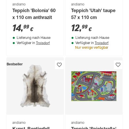
andiamo
andiamo
Teppich 'Bolonia' 60
Teppich 'Utah' taupe
x 110 cm anthrazit
57 x 110 cm
14
,
12
,
99
99
€
€
Lieferung nach Hause
Lieferung nach Hause
Troisdorf
Troisdorf
Verfügbar in
Verfügbar in
Nur wenige verfügbar
Bestseller
andiamo
andiamo