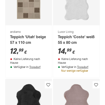
andiamo
Luxor Living
Teppich 'Utah' beige
Teppich 'Coste' weiß
57 x 110 cm
55 x 80 cm
12
,
14
,
99
99
€
€
Keine Lieferung nach
Keine Lieferung nach
Hause
Hause
Troisdorf
Troisdorf
Verfügbar in
Verfügbar in
Nur wenige verfügbar