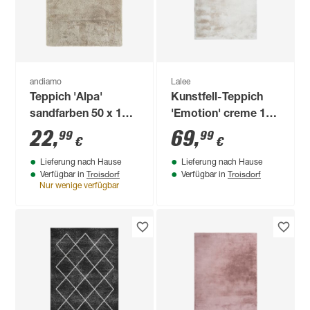
andiamo
Lalee
Teppich 'Alpa'
Kunstfell-Teppich
sandfarben 50 x 110
'Emotion' creme 120
cm
x 170 cm
22
,
69
,
99
99
€
€
Lieferung nach Hause
Lieferung nach Hause
Troisdorf
Troisdorf
Verfügbar in
Verfügbar in
Nur wenige verfügbar