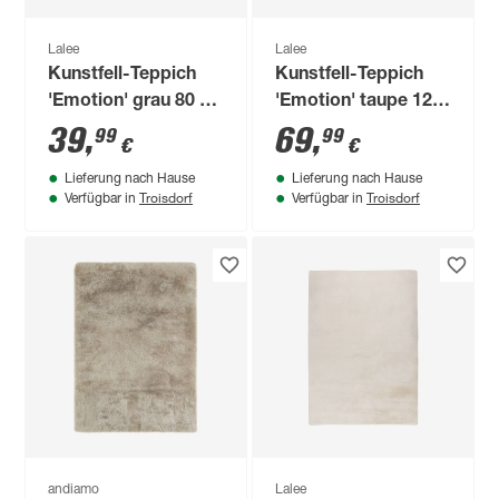
Lalee
Lalee
Kunstfell-Teppich
Kunstfell-Teppich
'Emotion' grau 80 x
'Emotion' taupe 120
150 cm
x 170 cm
39
,
69
,
99
99
€
€
Lieferung nach Hause
Lieferung nach Hause
Troisdorf
Troisdorf
Verfügbar in
Verfügbar in
andiamo
Lalee