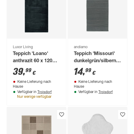
Luxor Living
andiamo
Teppich 'Loano'
Teppich 'Missouri'
anthrazit 60 x 120
dunkelgrün/silbern
cm
60 x 120 cm
39
,
14
,
99
99
€
€
Keine Lieferung nach
Keine Lieferung nach
Hause
Hause
Troisdorf
Troisdorf
Verfügbar in
Verfügbar in
Nur wenige verfügbar