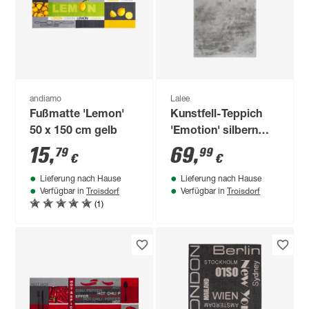
andiamo
Lalee
Fußmatte 'Lemon'
Kunstfell-Teppich
50 x 150 cm gelb
'Emotion' silbern
120 x 170 cm
15
,
69
,
79
99
€
€
Lieferung nach Hause
Lieferung nach Hause
Troisdorf
Troisdorf
Verfügbar in
Verfügbar in
(1)