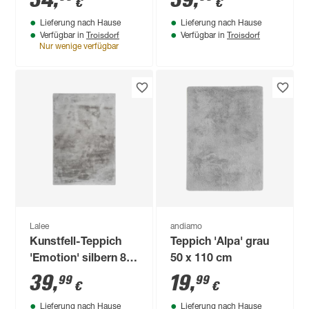
34
,
39
,
€
€
Lieferung nach Hause
Lieferung nach Hause
Troisdorf
Troisdorf
Verfügbar in
Verfügbar in
Nur wenige verfügbar
Lalee
andiamo
Kunstfell-Teppich
Teppich 'Alpa' grau
'Emotion' silbern 80
50 x 110 cm
x 150 cm
39
,
19
,
99
99
€
€
Lieferung nach Hause
Lieferung nach Hause