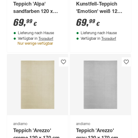
Teppich 'Alpa'
Kunstfell-Teppich
sandfarben 120 x
'Emotion' weiß 120 x
160 cm
170 cm
69
,
69
,
99
99
€
€
Lieferung nach Hause
Lieferung nach Hause
Troisdorf
Troisdorf
Verfügbar in
Verfügbar in
Nur wenige verfügbar
andiamo
andiamo
Teppich 'Arezzo'
Teppich 'Arezzo'