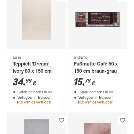
Lalee
andiamo
Teppich 'Dream'
Fußmatte Café 50 x
ivory 80 x 150 cm
150 cm braun-grau
34
,
15
,
99
79
€
€
Lieferung nach Hause
Lieferung nach Hause
Troisdorf
Troisdorf
Verfügbar in
Verfügbar in
Nur wenige verfügbar
Nur wenige verfügbar