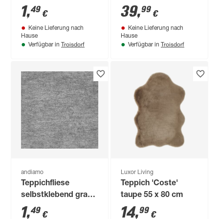
anthrazit 40 x 40 cm
creme-grau
1
,
39
,
49
99
€
€
Keine Lieferung nach
Keine Lieferung nach
Hause
Hause
Troisdorf
Troisdorf
Verfügbar in
Verfügbar in
andiamo
Luxor Living
Teppichfliese
Teppich 'Coste'
selbstklebend grau
taupe 55 x 80 cm
40 x 40 cm
1
,
14
,
49
99
€
€