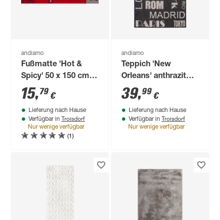
andiamo
andiamo
Fußmatte 'Hot &
Teppich 'New
Spicy' 50 x 150 cm
Orleans' anthrazit
rot
120 x 170 cm
15
,
39
,
79
99
€
€
Lieferung nach Hause
Lieferung nach Hause
Troisdorf
Troisdorf
Verfügbar in
Verfügbar in
Nur wenige verfügbar
Nur wenige verfügbar
(1)