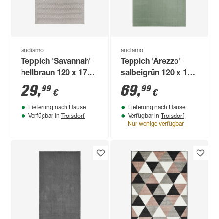
andiamo
andiamo
Teppich 'Savannah'
Teppich 'Arezzo'
hellbraun 120 x 170
salbeigrün 120 x 170
cm
cm
29
,
69
,
99
99
€
€
Lieferung nach Hause
Lieferung nach Hause
Troisdorf
Troisdorf
Verfügbar in
Verfügbar in
Nur wenige verfügbar