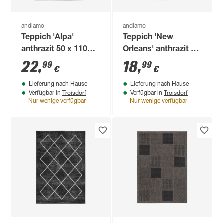
andiamo
andiamo
Teppich 'Alpa'
Teppich 'New
anthrazit 50 x 110
Orleans' anthrazit 67
cm
x 140 cm
22
,
18
,
99
99
€
€
Lieferung nach Hause
Lieferung nach Hause
Troisdorf
Troisdorf
Verfügbar in
Verfügbar in
Nur wenige verfügbar
Nur wenige verfügbar