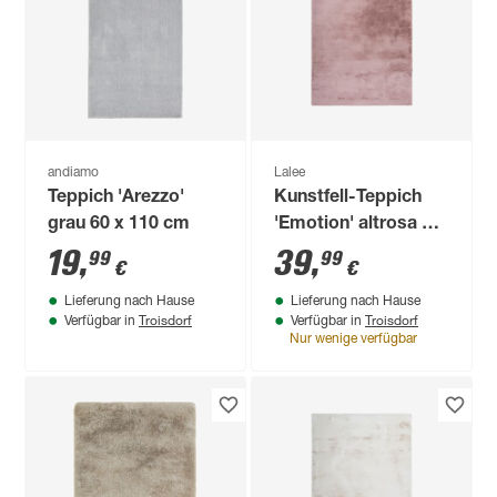
andiamo
Lalee
Teppich 'Arezzo'
Kunstfell-Teppich
grau 60 x 110 cm
'Emotion' altrosa 80
x 150 cm
19
,
39
,
99
99
€
€
Lieferung nach Hause
Lieferung nach Hause
Troisdorf
Troisdorf
Verfügbar in
Verfügbar in
Nur wenige verfügbar