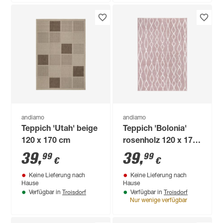
andiamo
andiamo
Teppich 'Utah' beige
Teppich 'Bolonia'
120 x 170 cm
rosenholz 120 x 170
cm
39
,
39
,
99
99
€
€
Keine Lieferung nach
Keine Lieferung nach
Hause
Hause
Troisdorf
Troisdorf
Verfügbar in
Verfügbar in
Nur wenige verfügbar