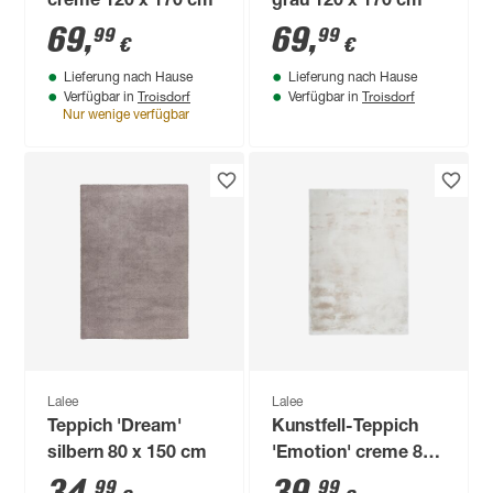
creme 120 x 170 cm
grau 120 x 170 cm
69
,
69
,
99
99
€
€
Lieferung nach Hause
Lieferung nach Hause
Troisdorf
Troisdorf
Verfügbar in
Verfügbar in
Nur wenige verfügbar
Lalee
Lalee
Teppich 'Dream'
Kunstfell-Teppich
silbern 80 x 150 cm
'Emotion' creme 80
x 150 cm
99
99