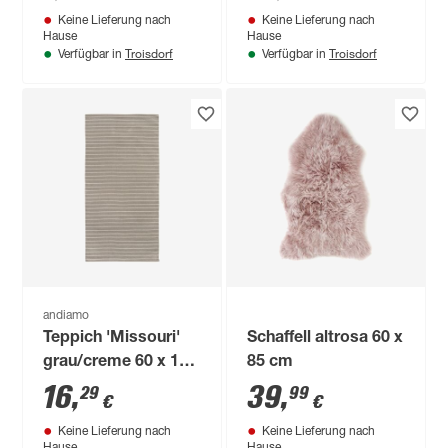
Keine Lieferung nach
Keine Lieferung nach
Hause
Hause
Troisdorf
Troisdorf
Verfügbar in
Verfügbar in
andiamo
Teppich 'Missouri'
Schaffell altrosa 60 x
grau/creme 60 x 120
85 cm
cm
16
,
39
,
29
99
€
€
Keine Lieferung nach
Keine Lieferung nach
Hause
Hause