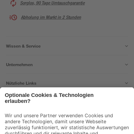
Sorglos, 90 Tage Umtauschgarantie
Abholung im Markt in 2 Stunden
Wissen & Service
Unternehmen
Nützliche Links
Bleib auf dem Laufenden mit unserem Newsletter
Der toom Newsletter: Keine Angebote und Aktionen mehr verpassen!
Zur Newsletter Anmeldung