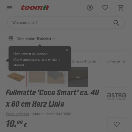
Mein Markt:
Troisdorf
✕
Hier kannst du deinen
, falls er nicht
Markt anpassen
/
Wohnen & Haushalt
/
Teppiche & Teppichböden
/
Fußmatten & Sc
stimmt.
+
2
Fußmatte 'Coco Smart' ca. 40
x 60 cm Herz Linie
Produktdetails
| Artikelnummer
:
6450852
10
,
99
€