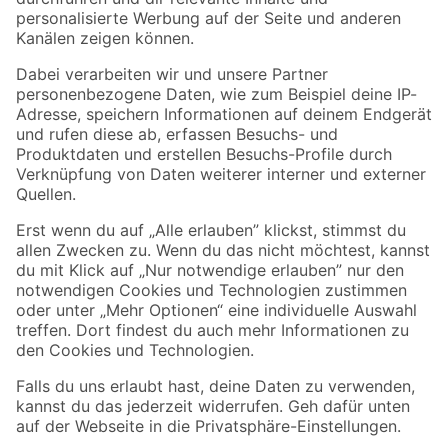
Folge uns
Zahlungsarten
Versandarten
Sicher einkaufen
Jetzt die toom-App herunterladen
Alle Preisangaben in EUR inkl. gesetzl. MwSt.. Die dargestellten Angebote sind unter
Umständen nicht in allen Märkten verfügbar. Die angegebenen Verfügbarkeiten beziehen
sich auf den unter "Mein Markt" ausgewählten toom Baumarkt. Alle Angebote und