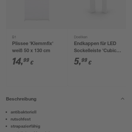
B1
Doellken
Plissee 'Klemmfix'
Endkappen für LED
weiß 50 x 130 cm
Sockelleiste 'Cubica
LS 80' weiß, 2 Stück
14
,
5
,
99
99
€
€
Beschreibung
antibakteriell
rutschfest
strapazierfähig