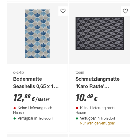
d-c-fix
toom
Bodenmatte
Schmutzfangmatte
Seashells 0,65 x 15
'Karo Raute'
m
anthrazit 39 x 58 cm
12
,
10
,
99
49
€
€
/ Meter
Keine Lieferung nach
Keine Lieferung nach
Hause
Hause
Troisdorf
Troisdorf
Verfügbar in
Verfügbar in
Nur wenige verfügbar