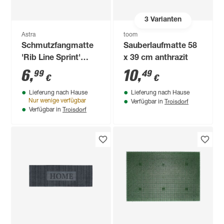
3
Varianten
Astra
toom
Schmutzfangmatte
Sauberlaufmatte 58
'Rib Line Sprint'
x 39 cm anthrazit
beige 40 x 60 cm
6
,
10
,
99
49
€
€
Lieferung nach Hause
Lieferung nach Hause
Troisdorf
Nur wenige verfügbar
Verfügbar in
Troisdorf
Verfügbar in