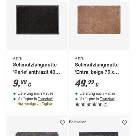
Astra
Astra
Schmutzfangmatte
Schmutzfangmatte
'Perle' anthrazit 40 x
'Entra' beige 75 x
60 cm
130 cm
9
,
49
,
99
99
€
€
Lieferung nach Hause
Lieferung nach Hause
Troisdorf
Troisdorf
Verfügbar in
Verfügbar in
(2)
Nur wenige verfügbar
Bestseller