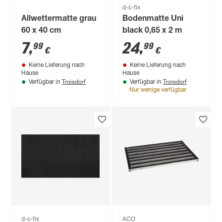
d-c-fix
Allwettermatte grau
Bodenmatte Uni
60 x 40 cm
black 0,65 x 2 m
7
,
24
,
99
99
€
€
Keine Lieferung nach
Keine Lieferung nach
Hause
Hause
Troisdorf
Troisdorf
Verfügbar in
Verfügbar in
Nur wenige verfügbar
d-c-fix
ACO