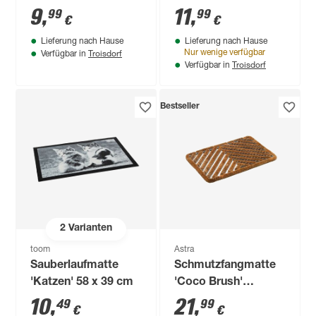
60 braun
9
,
11
,
99
99
€
€
Lieferung nach Hause
Lieferung nach Hause
Troisdorf
Nur wenige verfügbar
Verfügbar in
Troisdorf
Verfügbar in
Bestseller
2
Varianten
toom
Astra
Sauberlaufmatte
Schmutzfangmatte
'Katzen' 58 x 39 cm
'Coco Brush'
naturfarben 40 x 60
10
,
21
,
49
99
€
€