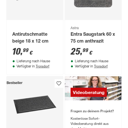
Astra
Antirutschmatte
Entra Saugstark 60 x
beige 18 x 12 cm
75 cm anthrazit
10
,
25
,
99
99
€
€
Lieferung nach Hause
Lieferung nach Hause
Troisdorf
Troisdorf
Verfügbar in
Verfügbar in
Bestseller
Videoberatung
Fragen zu deinem Projekt?
Kostenlose Sofort-
Videoberatung direkt aus