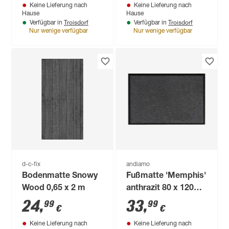
Keine Lieferung nach
Keine Lieferung nach
Hause
Hause
Troisdorf
Troisdorf
Verfügbar in
Verfügbar in
Nur wenige verfügbar
Nur wenige verfügbar
d-c-fix
andiamo
Bodenmatte Snowy
Fußmatte 'Memphis'
Wood 0,65 x 2 m
anthrazit 80 x 120
cm
24
,
33
,
99
99
€
€
Keine Lieferung nach
Keine Lieferung nach