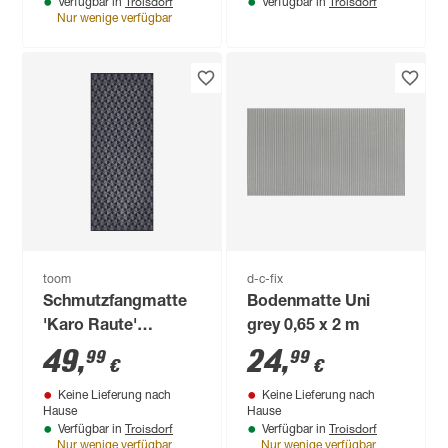
Troisdorf
Troisdorf
Verfügbar in
Verfügbar in
Nur wenige verfügbar
toom
d-c-fix
Schmutzfangmatte
Bodenmatte Uni
'Karo Raute'
grey 0,65 x 2 m
anthrazit 67 x 170
49
,
24
,
99
99
€
€
cm
Keine Lieferung nach
Keine Lieferung nach
Hause
Hause
Troisdorf
Troisdorf
Verfügbar in
Verfügbar in
Nur wenige verfügbar
Nur wenige verfügbar