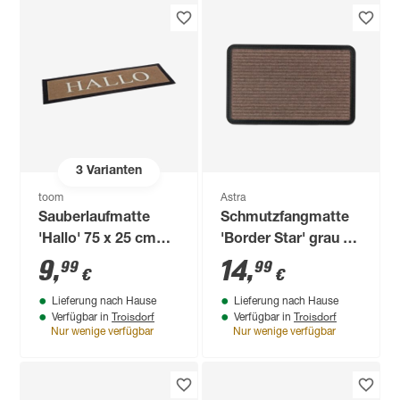
3
Varianten
toom
Astra
Sauberlaufmatte
Schmutzfangmatte
'Hallo' 75 x 25 cm
'Border Star' grau 40
schlammfarben
x 60 cm
9
,
14
,
99
99
€
€
Lieferung nach Hause
Lieferung nach Hause
Troisdorf
Troisdorf
Verfügbar in
Verfügbar in
Nur wenige verfügbar
Nur wenige verfügbar