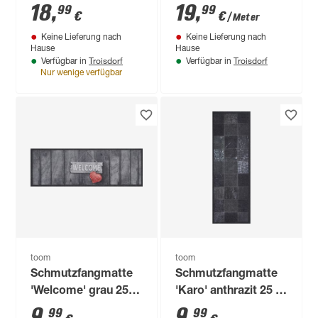
mehrfarbig 50 x 70
18
,
19
,
99
99
€
€
/ Meter
cm
Keine Lieferung nach
Keine Lieferung nach
Hause
Hause
Troisdorf
Troisdorf
Verfügbar in
Verfügbar in
Nur wenige verfügbar
toom
toom
Schmutzfangmatte
Schmutzfangmatte
'Welcome' grau 25 x
'Karo' anthrazit 25 x
75 cm
75 cm
9
,
9
,
99
99