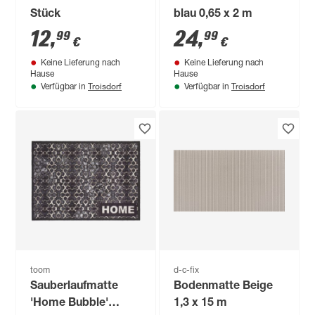
Stück
blau 0,65 x 2 m
12
,
24
,
99
99
€
€
Keine Lieferung nach
Keine Lieferung nach
Hause
Hause
Troisdorf
Troisdorf
Verfügbar in
Verfügbar in
toom
d-c-fix
Sauberlaufmatte
Bodenmatte Beige
'Home Bubble'
1,3 x 15 m