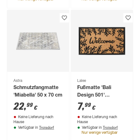
Astra
Lalee
Schmutzfangmatte
Fußmatte 'Bali
'Miabella' 50 x 70 cm
Design 501'
naturfarben/schwarz
22
,
7
,
99
99
€
€
40 x 60 cm
Keine Lieferung nach
Keine Lieferung nach
Hause
Hause
Troisdorf
Troisdorf
Verfügbar in
Verfügbar in
Nur wenige verfügbar