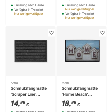
cm
Lieferung nach Hause
Lieferung nach Hause
Troisdorf
Nur wenige verfügbar
Verfügbar in
Troisdorf
Nur wenige verfügbar
Verfügbar in
Nur wenige verfügbar
Astra
toom
Schmutzfangmatte
Schmutzfangmatte
'Scraper Line'
'Home Beach'
anthrazit 40 x 60 cm
cremefarben 50 x 70
14
,
18
,
99
99
€
€
cm