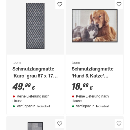
toom
toom
Schmutzfangmatte
Schmutzfangmatte
'Karo' grau 67 x 170
'Hund & Katze'
cm
braun 50 x 70 cm
49
,
18
,
99
99
€
€
Keine Lieferung nach
Keine Lieferung nach
Hause
Hause
Troisdorf
Troisdorf
Verfügbar in
Verfügbar in