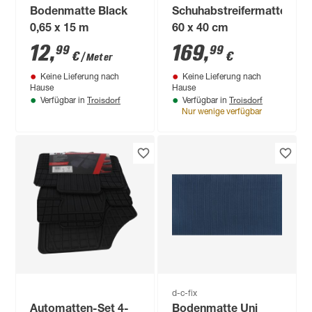
Bodenmatte Black
Schuhabstreifermatte
0,65 x 15 m
60 x 40 cm
12
,
169
,
99
99
€
€
/ Meter
Keine Lieferung nach
Keine Lieferung nach
Hause
Hause
Troisdorf
Troisdorf
Verfügbar in
Verfügbar in
Nur wenige verfügbar
d-c-fix
Automatten-Set 4-
Bodenmatte Uni