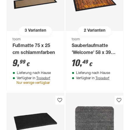
3
Varianten
2
Varianten
toom
toom
Fußmatte 75 x 25
Sauberlaufmatte
cm schlammfarben
'Welcome' 58 x 39
cm braun/gelb
9
,
10
,
99
49
€
€
Lieferung nach Hause
Lieferung nach Hause
Troisdorf
Troisdorf
Verfügbar in
Verfügbar in
Nur wenige verfügbar