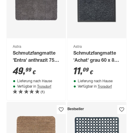
Astra
Astra
Schmutzfangmatte
Schmutzfangmatte
'Entra' anthrazit 75 x
'Achat' grau 60 x 80
130 cm
cm
49
,
11
,
99
09
€
€
Lieferung nach Hause
Lieferung nach Hause
Troisdorf
Troisdorf
Verfügbar in
Verfügbar in
(1)
Bestseller