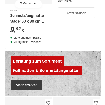
dem Markt.
2
Varianten
Astra
Jetzt starten
Schmutzfangmatte
'Jade' 60 x 80 cm
anthrazit
9
,
99
€
Lieferung nach Hause
Troisdorf
Verfügbar in
Beratung zum Sortiment
Fußmatten & Schmutzfangmatten
Mehr erfahren