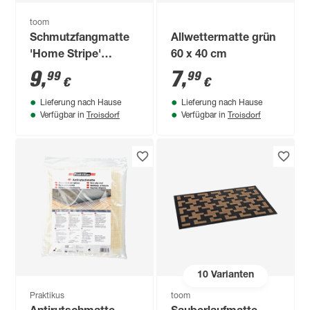
toom
Schmutzfangmatte
Allwettermatte grün
'Home Stripe'
60 x 40 cm
anthrazit 25 x 75 cm
9
,
7
,
99
99
€
€
Lieferung nach Hause
Lieferung nach Hause
Troisdorf
Troisdorf
Verfügbar in
Verfügbar in
10
Varianten
Praktikus
toom