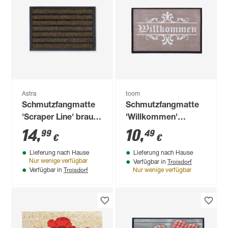
Astra
toom
Schmutzfangmatte
Schmutzfangmatte
'Scraper Line' braun
'Willkommen'
40 x 60 cm
sandfarben 39 x 58
14
,
10
,
99
49
€
€
cm
Lieferung nach Hause
Lieferung nach Hause
Troisdorf
Nur wenige verfügbar
Verfügbar in
Troisdorf
Verfügbar in
Nur wenige verfügbar