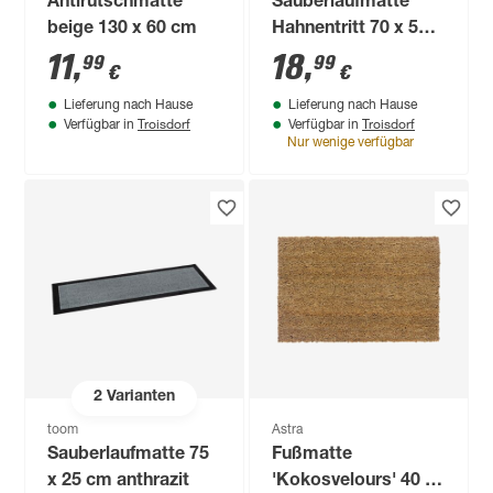
Antirutschmatte
Sauberlaufmatte
beige 130 x 60 cm
Hahnentritt 70 x 50
cm braun
11
,
18
,
99
99
€
€
Lieferung nach Hause
Lieferung nach Hause
Troisdorf
Troisdorf
Verfügbar in
Verfügbar in
Nur wenige verfügbar
2
Varianten
toom
Astra
Sauberlaufmatte 75
Fußmatte
x 25 cm anthrazit
'Kokosvelours' 40 x