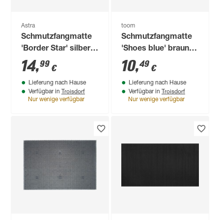
Astra
toom
Schmutzfangmatte
Schmutzfangmatte
'Border Star' silber
'Shoes blue' braun
40 x 60 cm
39 x 58 cm
14
,
10
,
99
49
€
€
Lieferung nach Hause
Lieferung nach Hause
Troisdorf
Troisdorf
Verfügbar in
Verfügbar in
Nur wenige verfügbar
Nur wenige verfügbar