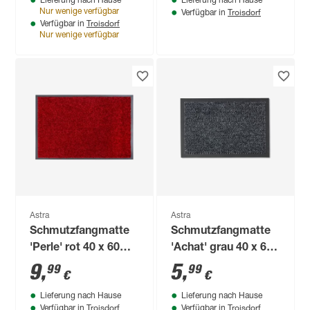
Lieferung nach Hause
Lieferung nach Hause
Troisdorf
Nur wenige verfügbar
Verfügbar in
Troisdorf
Verfügbar in
Nur wenige verfügbar
Astra
Astra
Schmutzfangmatte
Schmutzfangmatte
'Perle' rot 40 x 60
'Achat' grau 40 x 60
cm
cm
9
,
5
,
99
99
€
€
Lieferung nach Hause
Lieferung nach Hause
Troisdorf
Troisdorf
Verfügbar in
Verfügbar in