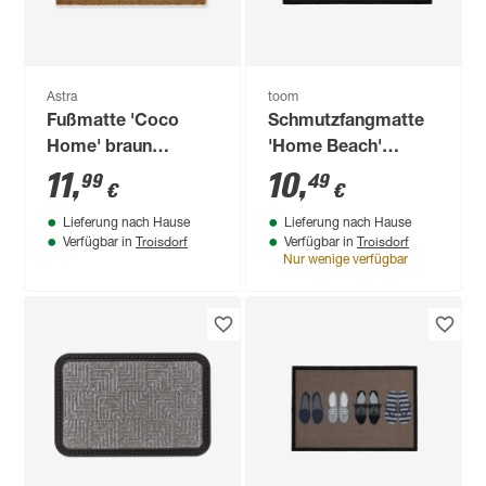
Astra
toom
Fußmatte 'Coco
Schmutzfangmatte
Home' braun
'Home Beach'
gepunktet 40 x 60
cremefarben 39 x 58
11
,
10
,
99
49
€
€
cm
cm
Lieferung nach Hause
Lieferung nach Hause
Troisdorf
Troisdorf
Verfügbar in
Verfügbar in
Nur wenige verfügbar