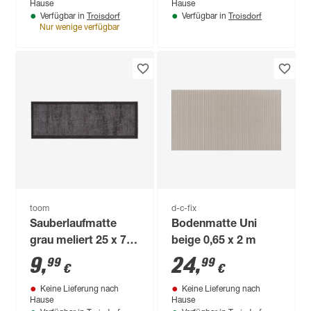
Hause
Hause
Troisdorf
Troisdorf
Verfügbar in
Verfügbar in
Nur wenige verfügbar
toom
d-c-fix
Sauberlaufmatte
Bodenmatte Uni
grau meliert 25 x 75
beige 0,65 x 2 m
cm
9
,
24
,
99
99
€
€
Keine Lieferung nach
Keine Lieferung nach
Hause
Hause