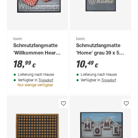
toom
toom
Schmutzfangmatte
Schmutzfangmatte
'Willkommen Hearts'
'Home' grau 39 x 58
grau 50 x 70 cm
cm
18
,
10
,
99
49
€
€
Lieferung nach Hause
Lieferung nach Hause
Troisdorf
Troisdorf
Verfügbar in
Verfügbar in
Nur wenige verfügbar