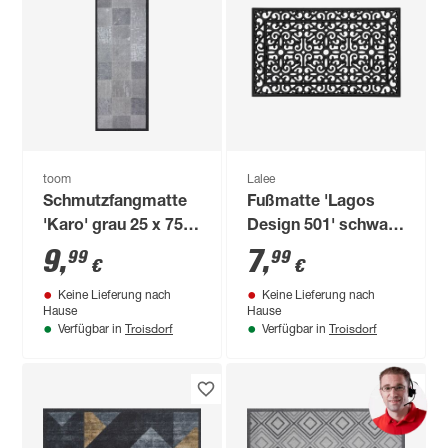
toom
Lalee
Schmutzfangmatte
Fußmatte 'Lagos
'Karo' grau 25 x 75
Design 501' schwarz
cm
45 x 75 cm
9
,
7
,
99
99
€
€
Keine Lieferung nach
Keine Lieferung nach
Hause
Hause
Troisdorf
Troisdorf
Verfügbar in
Verfügbar in