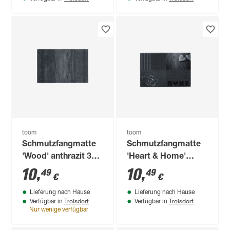
toom
toom
Schmutzfangmatte
Schmutzfangmatte
'Wood' anthrazit 39 x
'Heart & Home'
58 cm
anthrazit 39 x 58 cm
10
,
10
,
49
49
€
€
Lieferung nach Hause
Lieferung nach Hause
Troisdorf
Troisdorf
Verfügbar in
Verfügbar in
Nur wenige verfügbar