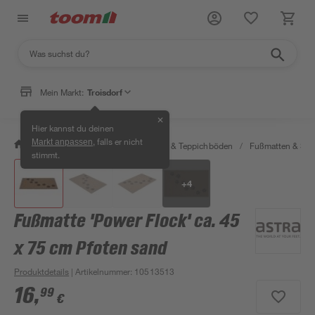
Mein Markt:
Troisdorf
✕
Hier kannst du deinen
, falls er nicht
Markt anpassen
/
Wohnen & Haushalt
/
Teppiche & Teppichböden
/
Fußmatten & Sc
stimmt.
+
4
Fußmatte 'Power Flock' ca. 45
x 75 cm Pfoten sand
Produktdetails
| Artikelnummer
:
10513513
16
,
99
€