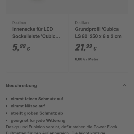
Doellken
Doellken
Innenecke für LED
Grundprofil 'Cubica
Sockelleiste 'Cubica
LS 80' 250 x 8 x 2 cm
LS 80' anthrazit
5
,
21
,
99
99
€
€
8,80 € / Meter
Beschreibung
nimmt feinen Schmutz auf
nimmt Nässe auf
streift groben Schmutz ab
geeignet für jede Witterung
Design und Funktion vereint, dafür stehen die Power Flock
Fußmatten für den Außenbereich. Die leicht kratzige