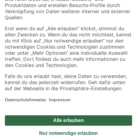
Sicher einkaufen
Jetzt die toom-App herunterladen
Alle Preisangaben in EUR inkl. gesetzl. MwSt.. Die dargestellten Angebote sind unter
Umständen nicht in allen Märkten verfügbar. Die angegebenen Verfügbarkeiten beziehen
sich auf den unter "Mein Markt" ausgewählten toom Baumarkt. Alle Angebote und
Produkte nur solange der Vorrat reicht.
*Paketversand ab 59 € versandkostenfrei, gilt nicht für Artikel mit Speditionsversand, hier
fallen zusätzliche Versandkosten an.
Datenschutz
Privatsphäre
Impressum
AGB
Nutzungsbedingungen
Widerrufsrecht
Vertrag widerrufen
Barrierefreiheit