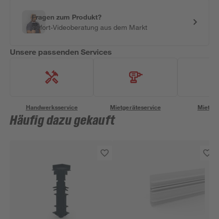
Fragen zum Produkt?
Sofort-Videoberatung aus dem Markt
Unsere passenden Services
Handwerksservice
Mietgeräteservice
Miettra
Häufig dazu gekauft