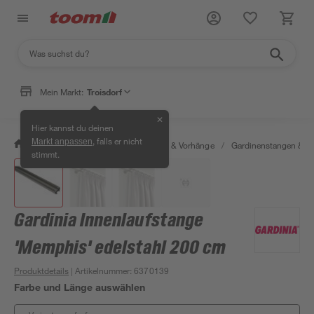
Mein Markt:
Troisdorf
✕
Hier kannst du deinen
, falls er nicht
Markt anpassen
/
Wohnen & Haushalt
/
Gardinen & Vorhänge
/
Gardinenstangen & G
stimmt.
Gardinia Innenlaufstange
'Memphis' edelstahl 200 cm
Produktdetails
| Artikelnummer
:
6370139
Farbe und Länge auswählen