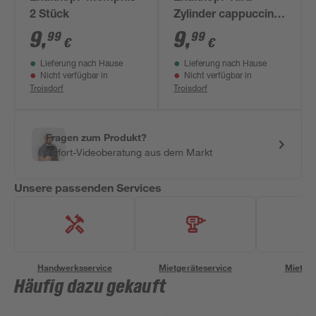
2 Stück
Zylinder cappuccino
2 Stück
9
,
9
,
99
99
€
€
Lieferung nach Hause
Lieferung nach Hause
Nicht verfügbar in
Nicht verfügbar in
Troisdorf
Troisdorf
Fragen zum Produkt?
Sofort-Videoberatung aus dem Markt
Unsere passenden Services
Handwerksservice
Mietgeräteservice
Miettra
Häufig dazu gekauft