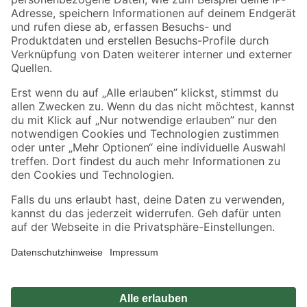
Zahlungsarten
Versandarten
Sicher einkaufen
Jetzt die toom-App herunterladen
Alle Preisangaben in EUR inkl. gesetzl. MwSt.. Die dargestellten Angebote sind unter
Umständen nicht in allen Märkten verfügbar. Die angegebenen Verfügbarkeiten beziehen
sich auf den unter "Mein Markt" ausgewählten toom Baumarkt. Alle Angebote und
Produkte nur solange der Vorrat reicht.
*Paketversand ab 59 € versandkostenfrei, gilt nicht für Artikel mit Speditionsversand, hier
fallen zusätzliche Versandkosten an.
Datenschutz
Privatsphäre
Impressum
AGB