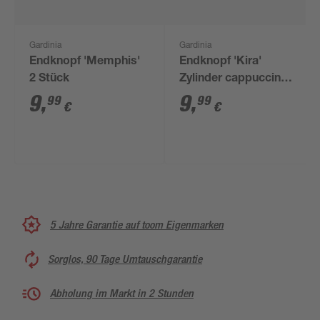
Gardinia
Gardinia
Endknopf 'Memphis'
Endknopf 'Kira'
2 Stück
Zylinder cappuccino 2
Stück
9
,
9
,
99
99
€
€
5 Jahre Garantie auf toom Eigenmarken
Sorglos, 90 Tage Umtauschgarantie
Abholung im Markt in 2 Stunden