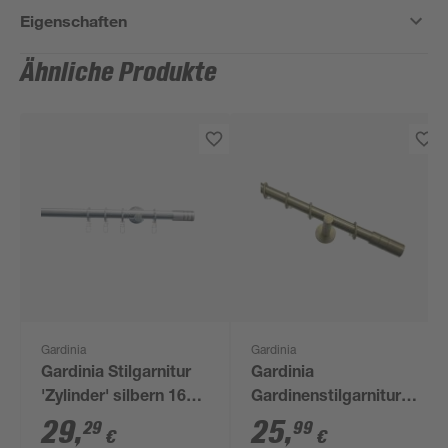
Eigenschaften
Ähnliche Produkte
Gardinia
Gardinia
Gardinia Stilgarnitur
Gardinia
'Zylinder' silbern 160
Gardinenstilgarnitur
cm
Zylinder 120 cm
29
,
25
,
29
99
€
€