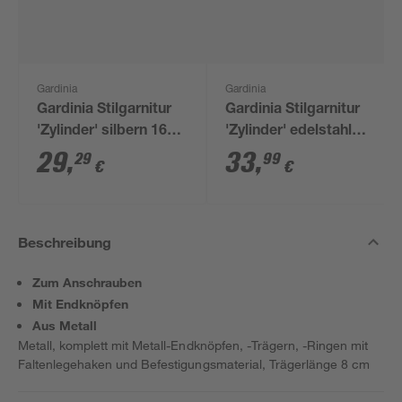
Gardinia
Gardinia
Gardinia Stilgarnitur
Gardinia Stilgarnitur
'Zylinder' silbern 160
'Zylinder' edelstahl
cm
200 cm
29
,
33
,
29
99
€
€
Beschreibung
Zum Anschrauben
Mit Endknöpfen
Aus Metall
Metall, komplett mit Metall-Endknöpfen, -Trägern, -Ringen mit
Faltenlegehaken und Befestigungsmaterial, Trägerlänge 8 cm