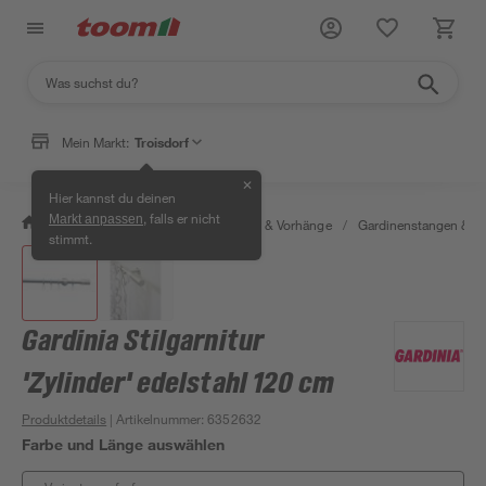
Mein Markt:
Troisdorf
✕
Hier kannst du deinen
, falls er nicht
Markt anpassen
/
Wohnen & Haushalt
/
Gardinen & Vorhänge
/
Gardinenstangen & G
stimmt.
Gardinia Stilgarnitur
'Zylinder' edelstahl 120 cm
Produktdetails
| Artikelnummer
:
6352632
Farbe und Länge auswählen