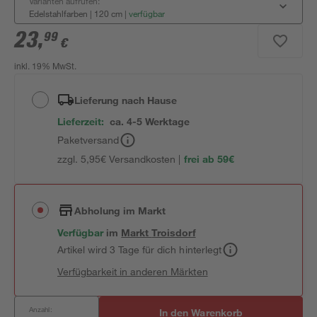
Varianten aufrufen:
Edelstahlfarben | 120 cm
|
verfügbar
23
,
99
€
inkl. 19% MwSt.
Lieferung nach Hause
Lieferzeit:
ca. 4-5 Werktage
Paketversand
zzgl. 5,95€ Versandkosten |
frei ab 59€
Abholung im Markt
Verfügbar
im
Markt
Troisdorf
Artikel wird 3 Tage für dich hinterlegt
Verfügbarkeit in anderen Märkten
Anzahl:
In den Warenkorb