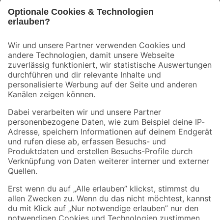
Bleib auf dem Laufenden mit unserem Newsletter
Der toom Newsletter: Keine Angebote und Aktionen mehr verpassen!
Zur Newsletter Anmeldung
Folge uns
Zahlungsarten
Versandarten
Sicher einkaufen
Jetzt die toom-App herunterladen