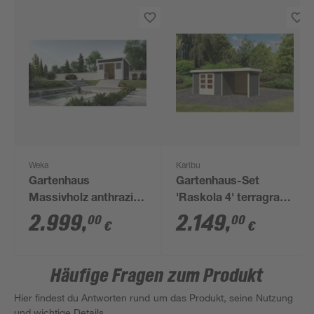
Weka
Karibu
Gartenhaus
Gartenhaus-Set
Massivholz anthrazit
'Raskola 4' terragrau
295 x 299 cm
mit Anbaudach,
2.999
,
2.149
,
00
00
€
€
Seiten- und
Rückwand 554 x 211
x 238 cm
Häufige Fragen zum Produkt
Hier findest du Antworten rund um das Produkt, seine Nutzung
und wichtige Details.