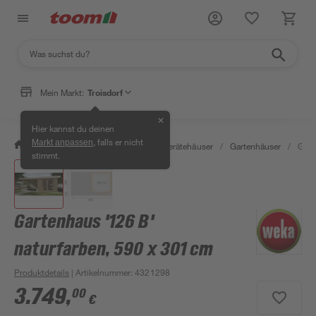
Mein Markt:
Troisdorf
✕
Hier kannst du deinen
, falls er nicht
Markt anpassen
/
Garten & Freizeit
/
Garten- & Gerätehäuser
/
Gartenhäuser
/
Gart
stimmt.
Gartenhaus '126 B'
naturfarben, 590 x 301 cm
Produktdetails
| Artikelnummer
:
4321298
3.749
,
00
€