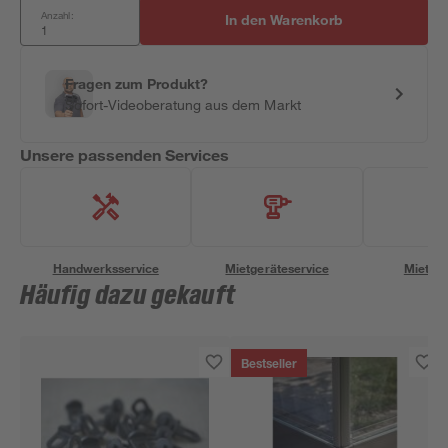
Anzahl:
In den Warenkorb
Fragen zum Produkt?
Sofort-Videoberatung aus dem Markt
Unsere passenden Services
Handwerksservice
Mietgeräteservice
Miettra
Häufig dazu gekauft
Bestseller