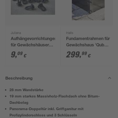
Juliana
Halls
Aufhängevorrichtungen
Fundamentrahmen für
für Gewächshäuser
Gewächshaus 'Qube
schwarz 20 Stück
610' 6,4 m²
9
,
299
,
09
99
€
€
Beschreibung
28 mm Wandstärke
19 mm starkes Massivholz-Flachdach ohne Bitum-
Dachbelag
Panorama-Doppeltür inkl. Griffganitur mit
Profizylinderschloss und 3 Schlüsseln