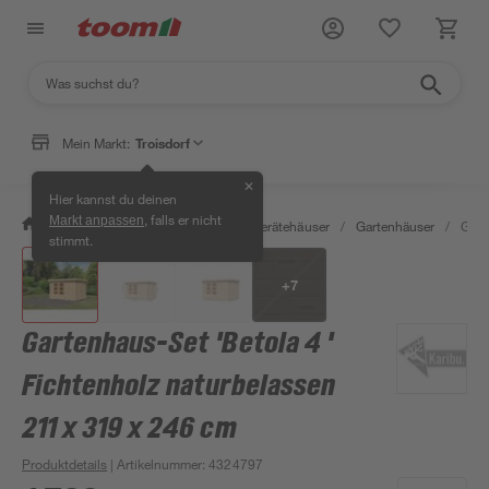
Mein Markt:
Troisdorf
✕
Hier kannst du deinen
, falls er nicht
Markt anpassen
/
Garten & Freizeit
/
Garten- & Gerätehäuser
/
Gartenhäuser
/
Gart
stimmt.
+
7
Gartenhaus-Set 'Betola 4 '
Fichtenholz naturbelassen
211 x 319 x 246 cm
Produktdetails
| Artikelnummer
:
4324797