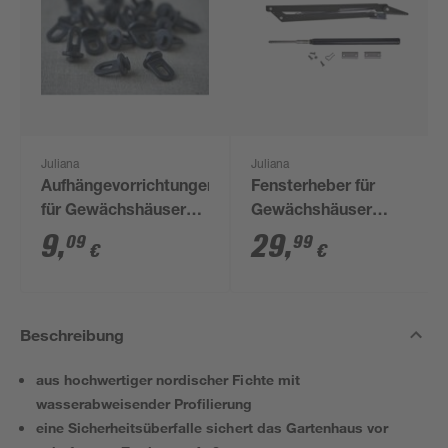
Juliana
Juliana
Aufhängevorrichtungen
Fensterheber für
für Gewächshäuser
Gewächshäuser
schwarz 20 Stück
'Ventomax'
9
,
29
,
09
99
€
€
Beschreibung
aus hochwertiger nordischer Fichte mit
wasserabweisender Profilierung
eine Sicherheitsüberfalle sichert das Gartenhaus vor