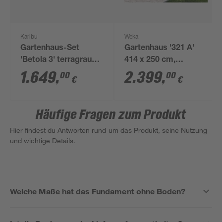
Karibu
Weka
Gartenhaus-Set
Gartenhaus '321 A'
'Betola 3' terragrau
414 x 250 cm,
mit Anbauschrank
naturfarben
1.649
,
2.399
,
00
00
€
€
342 x 211 x 238 cm
Häufige Fragen zum Produkt
Hier findest du Antworten rund um das Produkt, seine Nutzung
und wichtige Details.
Welche Maße hat das Fundament ohne Boden?