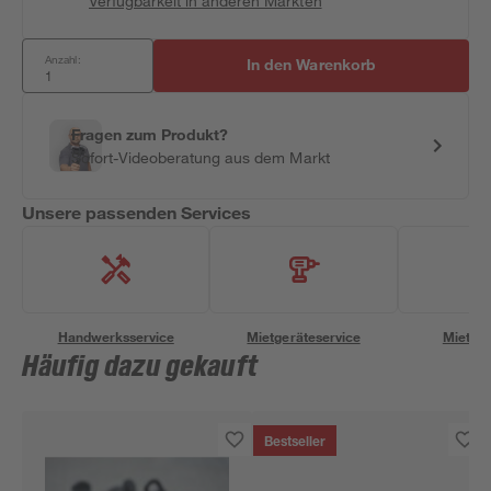
Verfügbarkeit in anderen Märkten
Anzahl:
In den Warenkorb
Fragen zum Produkt?
Sofort-Videoberatung aus dem Markt
Unsere passenden Services
Handwerksservice
Mietgeräteservice
Miettra
Häufig dazu gekauft
Bestseller