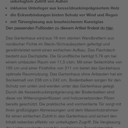
unbefugtem Zutritt von Außen
inklusive Unterleger aus kesseldruckimprägniertem Holz
die Eckverbindungen bieten Schutz vor Wind und Regen
mit Türverglasung aus bruchsicherem Kunstglas
Den passenden Fußboden zu diesem Artikel findest du
hier
.
Das Gartenhaus wird aus 19 mm starken Wandbrettern aus
nordischer Fichte im Steck-/Schraubsystem gefertigt und
gewährleistet somit einen einfachen Aufbau. Das Flachdach
besteht aus Dachplatte. Die Grundfläche beträgt 5,76 qm bei
einem umbauten Raum von 11,5 cbm. Mit einer Seitenhöhe von
195 cm und einer Firsthöhe von 211 cm bietet das Gerätehaus
optimale Raumnutzung. Das Gartenhaus ohne Anbauten hat ein
Sockelmaß von 238 cm x 242 cm. Bodenbalken sorgen für den
Schutz von unten und werden unter das Gartenhaus gelegt.
Durch die Kesseldruckimprägnierung der Bodenbalken sind
diese vor Witterungseinflüssen und holzzersetzenden Pilzen
bereits geschützt. Die praktische und vormontierte Tür sorgt mit
ihren großzügigen Abmessungen und dem Massivholzrahmen
für einen einfachen Zutritt in das Gartenhaus und sichert den
Inhalt nebenbei effektiv vor unbefugtem Zugriff. Die Verglasung
der Lichtausschnitte sorgt für großzügigen Tageslichteinfall.