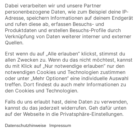
Zahlungsarten
Versandarten
Sicher einkaufen
Jetzt die toom-App herunterladen
Alle Preisangaben in EUR inkl. gesetzl. MwSt.. Die dargestellten Angebote sind unter
Umständen nicht in allen Märkten verfügbar. Die angegebenen Verfügbarkeiten beziehen
sich auf den unter "Mein Markt" ausgewählten toom Baumarkt. Alle Angebote und
Produkte nur solange der Vorrat reicht.
*Paketversand ab 59 € versandkostenfrei, gilt nicht für Artikel mit Speditionsversand, hier
fallen zusätzliche Versandkosten an.