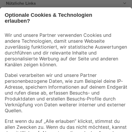
Nützliche Links
Bleib auf dem Laufenden mit unserem Newsletter
Der toom Newsletter: Keine Angebote und Aktionen mehr verpassen!
Zur Newsletter Anmeldung
Folge uns
Zahlungsarten
Versandarten
Sicher einkaufen