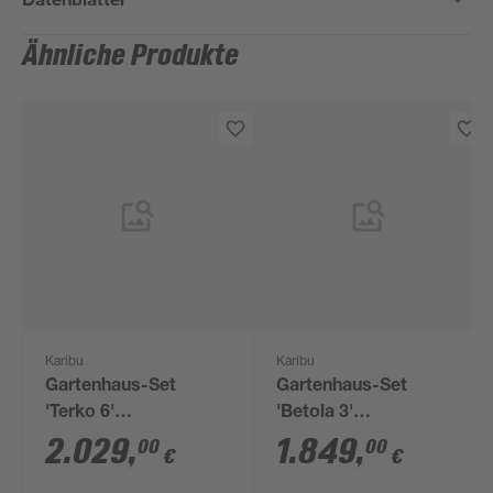
Ähnliche Produkte
Karibu
Karibu
Gartenhaus-Set
Gartenhaus-Set
'Terko 6'
'Betola 3'
naturbelassen mit
naturbelassen mit
2.029
,
1.849
,
00
00
€
€
Anbaudach und
Anbauschrank und