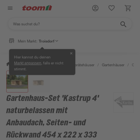
Mein Markt:
Troisdorf
✕
Hier kannst du deinen
, falls er nicht
Markt anpassen
/
Garten & Freizeit
/
Garten- & Gerätehäuser
/
Gartenhäuser
/
Gart
stimmt.
Gartenhaus-Set 'Kastrup 4'
naturbelassen mit
Anbaudach, Seiten- und
Rückwand 454 x 222 x 333