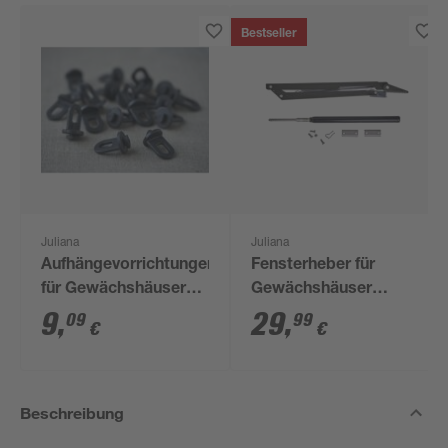
Bestseller
Juliana
Juliana
Aufhängevorrichtungen
Fensterheber für
für Gewächshäuser
Gewächshäuser
schwarz 20 Stück
'Ventomax'
9
,
29
,
09
99
€
€
Beschreibung