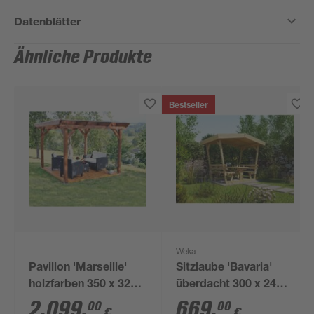
Datenblätter
Ähnliche Produkte
Bestseller
Weka
Pavillon 'Marseille'
Sitzlaube 'Bavaria'
holzfarben 350 x 327
überdacht 300 x 246 x
cm
203 cm
2.099
,
669
,
00
00
€
€