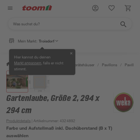
Mein Markt:
Troisdorf
✕
Hier kannst du deinen
, falls er nicht
Markt anpassen
/
Garten & Freizeit
/
Garten- & Gerätehäuser
/
Pavillons
/
Pavillon
stimmt.
Gartenlaube, Größe 2, 294 x
294 cm
Produktdetails
| Artikelnummer
:
4324892
Farbe und Aufstellmaß inkl. Dachüberstand (B x T)
auswählen