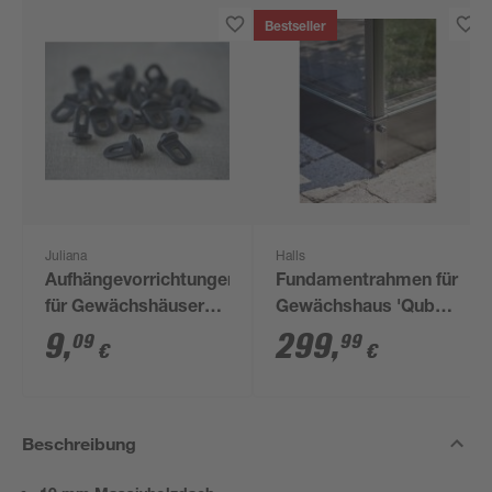
Bestseller
Juliana
Halls
Aufhängevorrichtungen
Fundamentrahmen für
für Gewächshäuser
Gewächshaus 'Qube
schwarz 20 Stück
610' 6,4 m²
9
,
299
,
09
99
€
€
Beschreibung