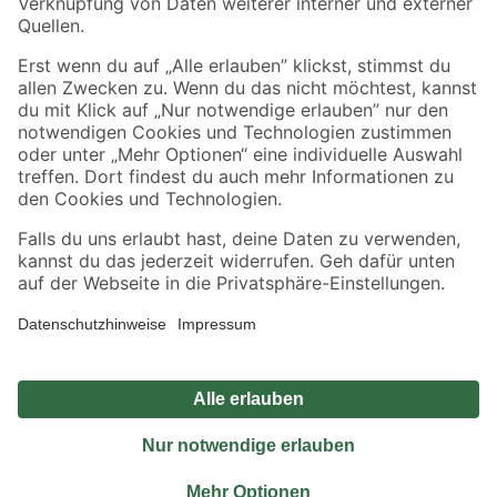
Sicher einkaufen
Jetzt die toom-App herunterladen
Alle Preisangaben in EUR inkl. gesetzl. MwSt.. Die dargestellten Angebote sind unter
Umständen nicht in allen Märkten verfügbar. Die angegebenen Verfügbarkeiten beziehen
sich auf den unter "Mein Markt" ausgewählten toom Baumarkt. Alle Angebote und
Produkte nur solange der Vorrat reicht.
*Paketversand ab 59 € versandkostenfrei, gilt nicht für Artikel mit Speditionsversand, hier
fallen zusätzliche Versandkosten an.
Datenschutz
Privatsphäre
Impressum
AGB
Nutzungsbedingungen
Widerrufsrecht
Vertrag widerrufen
Barrierefreiheit
© 2026 toom Baumarkt GmbH