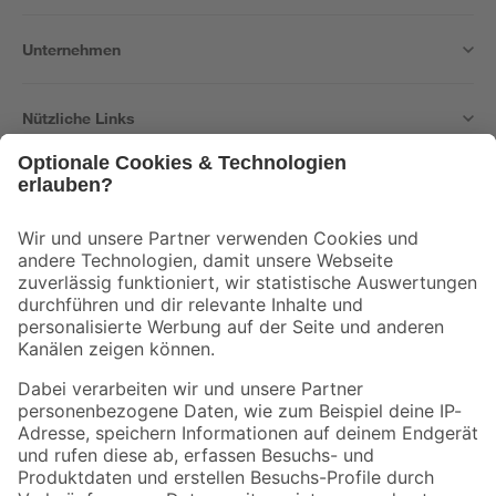
Unternehmen
Nützliche Links
Bleib auf dem Laufenden mit unserem Newsletter
Der toom Newsletter: Keine Angebote und Aktionen mehr verpassen!
Zur Newsletter Anmeldung
Folge uns
Zahlungsarten
Versandarten