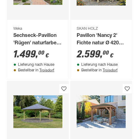
Weka
SKAN HOLZ
Sechseck-Pavillon
Pavillon 'Nancy 2'
'Rügen' naturfarben
Fichte natur Ø 420
283 x 245 x 327 cm
cm
1.499
,
2.599
,
00
00
€
€
Lieferung nach Hause
Lieferung nach Hause
Troisdorf
Troisdorf
Bestellbar in
Bestellbar in