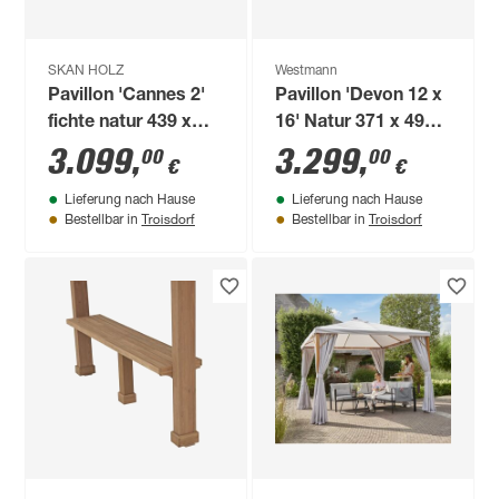
SKAN HOLZ
Westmann
Pavillon 'Cannes 2'
Pavillon 'Devon 12 x
fichte natur 439 x
16' Natur 371 x 490 x
439 cm
315 cm
3.099
,
3.299
,
00
00
€
€
Lieferung nach Hause
Lieferung nach Hause
Troisdorf
Troisdorf
Bestellbar in
Bestellbar in