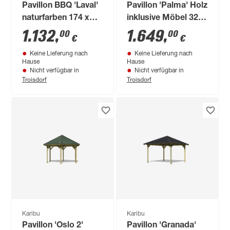
Pavillon BBQ 'Laval'
Pavillon 'Palma' Holz
naturfarben 174 x
inklusive Möbel 326
245 x 268 cm
x 290 x 326 cm
1.132
,
1.649
,
00
00
€
€
Keine Lieferung nach
Keine Lieferung nach
Hause
Hause
Nicht verfügbar in
Nicht verfügbar in
Troisdorf
Troisdorf
Karibu
Karibu
Pavillon 'Oslo 2'
Pavillon 'Granada'