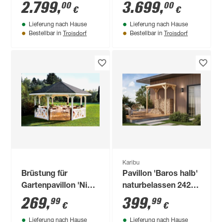
cm
2.799
,
3.699
,
00
00
€
€
Lieferung nach Hause
Lieferung nach Hause
Troisdorf
Troisdorf
Bestellbar in
Bestellbar in
Karibu
Brüstung für
Pavillon 'Baros halb'
Gartenpavillon 'Nice
naturbelassen 242 x
Größe 2' naturfarben
243 x 135,5 cm
269
,
399
,
99
99
€
€
150 x 84 cm
Lieferung nach Hause
Lieferung nach Hause