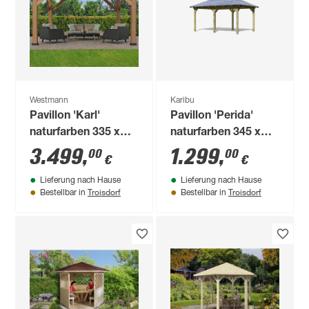
Westmann
Karibu
Pavillon 'Karl'
Pavillon 'Perida'
naturfarben 335 x
naturfarben 345 x
251 x 396 cm
485 x 296 cm
3.499
,
1.299
,
00
00
€
€
Lieferung nach Hause
Lieferung nach Hause
Troisdorf
Troisdorf
Bestellbar in
Bestellbar in