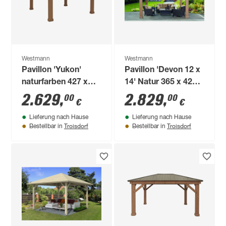
Westmann
Westmann
Pavillon 'Yukon'
Pavillon 'Devon 12 x
naturfarben 427 x
14' Natur 365 x 427 x
366 x 330 cm
317,5 cm
2.629
,
2.829
,
00
00
€
€
Lieferung nach Hause
Lieferung nach Hause
Troisdorf
Troisdorf
Bestellbar in
Bestellbar in