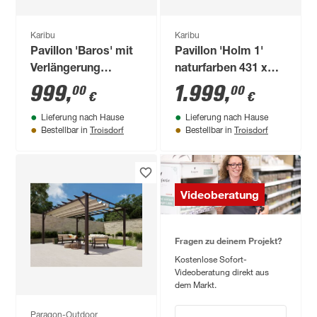
Karibu
Karibu
Pavillon 'Baros' mit
Pavillon 'Holm 1'
Verlängerung
naturfarben 431 x
naturbelassen 464 x
431 x 315 cm
999
,
1.999
,
00
00
€
€
243 x 242 cm
Lieferung nach Hause
Lieferung nach Hause
Troisdorf
Troisdorf
Bestellbar in
Bestellbar in
Videoberatung
Fragen zu deinem Projekt?
Kostenlose Sofort-
Videoberatung direkt aus
dem Markt.
Paragon-Outdoor