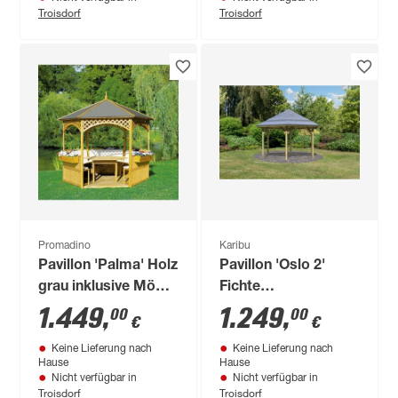
Troisdorf
Troisdorf
Promadino
Karibu
Pavillon 'Palma' Holz
Pavillon 'Oslo 2'
grau inklusive Möbel
Fichte
326 x 280 x 326 cm
kesseldruckimprägniert
1.449
,
1.249
,
00
00
€
€
370 x 324 cm
Keine Lieferung nach
Keine Lieferung nach
Hause
Hause
Nicht verfügbar in
Nicht verfügbar in
Troisdorf
Troisdorf