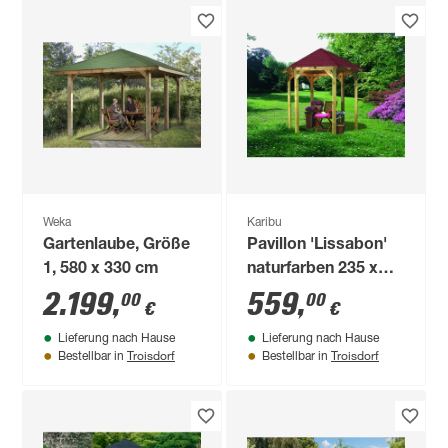
Weka
Karibu
Gartenlaube, Größe
Pavillon 'Lissabon'
1, 580 x 330 cm
naturfarben 235 x
208 x 199 cm
2.199
,
559
,
00
00
€
€
Lieferung nach Hause
Lieferung nach Hause
Troisdorf
Troisdorf
Bestellbar in
Bestellbar in