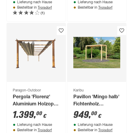
Lieferung nach Hause
Lieferung nach Hause
350 x 235 cm
cm
Troisdorf
Troisdorf
Bestellbar in
Bestellbar in
(1)
Paragon-Outdoor
Karibu
Pergola 'Florenz'
Pavillon 'Mingo halb'
Aluminium Holzoptik
Fichtenholz
mit Sonnensegel 350
naturbelassen 320 x
1.399
,
949
,
00
00
€
€
x 505 x 236 cm
239 x 160 cm
Lieferung nach Hause
Lieferung nach Hause
Troisdorf
Troisdorf
Bestellbar in
Bestellbar in