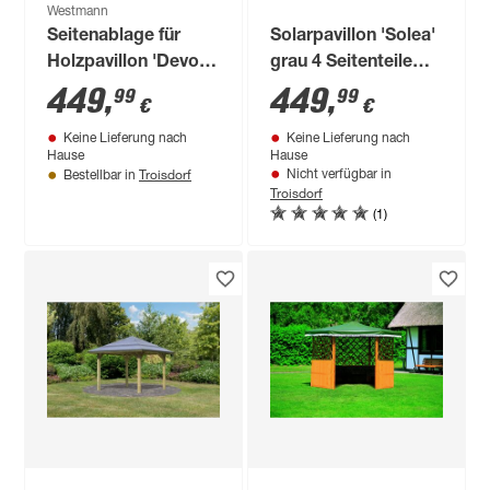
Westmann
Seitenablage für
Solarpavillon 'Solea'
Holzpavillon 'Devon
grau 4 Seitenteile
12 x 12 und 12 x 14'
300 x 300 x 280 cm
449
,
449
,
99
99
€
€
Natur 59 x 299 x 96
Keine Lieferung nach
Keine Lieferung nach
cm
Hause
Hause
Troisdorf
Nicht verfügbar in
Bestellbar in
Troisdorf
(1)