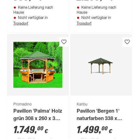
Keine Lieferung nach
Keine Lieferung nach
Hause
Hause
Nicht verfügbar in
Nicht verfügbar in
Troisdorf
Troisdorf
Promadino
Karibu
Pavillon 'Palma' Holz
Pavillon 'Bergen 1'
grün 308 x 260 x 308
naturfarben 338 x
cm
338 x 290 cm
1.749
,
1.499
,
00
00
€
€