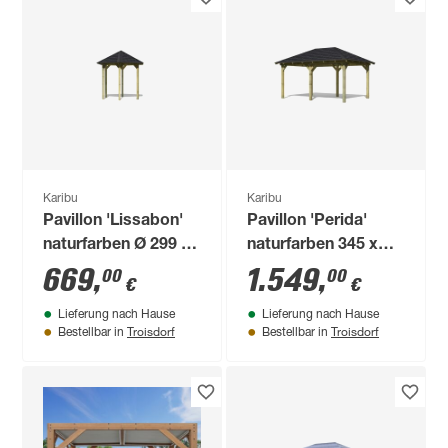
Karibu
Karibu
Pavillon 'Lissabon'
Pavillon 'Perida'
naturfarben Ø 299 x
naturfarben 345 x
280 cm
485 x 296 cm
669
,
1.549
,
00
00
€
€
Lieferung nach Hause
Lieferung nach Hause
Troisdorf
Troisdorf
Bestellbar in
Bestellbar in