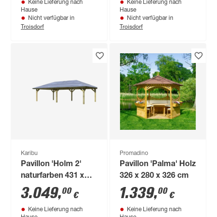
Keine Lieferung nach
Keine Lieferung nach
Hause
Hause
Nicht verfügbar in
Nicht verfügbar in
Troisdorf
Troisdorf
Karibu
Promadino
Pavillon 'Holm 2'
Pavillon 'Palma' Holz
naturfarben 431 x
326 x 280 x 326 cm
778 x 315 cm
3.049
,
1.339
,
00
00
€
€
Keine Lieferung nach
Keine Lieferung nach