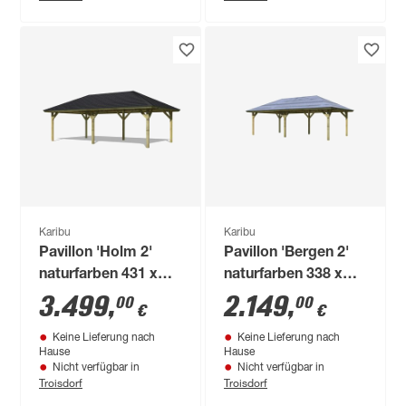
Karibu
Karibu
Pavillon 'Holm 2'
Pavillon 'Bergen 2'
naturfarben 431 x
naturfarben 338 x
778 x 315 cm
592 x 290 cm
3.499
,
2.149
,
00
00
€
€
Keine Lieferung nach
Keine Lieferung nach
Hause
Hause
Nicht verfügbar in
Nicht verfügbar in
Troisdorf
Troisdorf