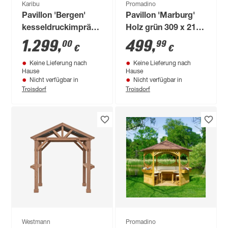
Karibu
Promadino
Pavillon 'Bergen'
Pavillon 'Marburg'
kesseldruckimprägniert
Holz grün 309 x 211
264,5 x 290 x 264,5
x 309 cm
1.299
,
499
,
00
99
€
€
cm
Keine Lieferung nach
Keine Lieferung nach
Hause
Hause
Nicht verfügbar in
Nicht verfügbar in
Troisdorf
Troisdorf
Westmann
Promadino