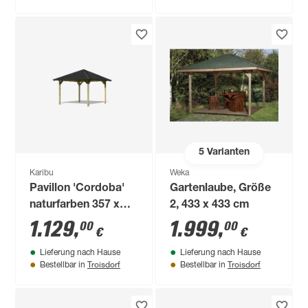
5
Varianten
Karibu
Weka
Pavillon 'Cordoba'
Gartenlaube, Größe
naturfarben 357 x
2, 433 x 433 cm
357 x 297 cm
1.129
,
1.999
,
00
00
€
€
Lieferung nach Hause
Lieferung nach Hause
Troisdorf
Troisdorf
Bestellbar in
Bestellbar in