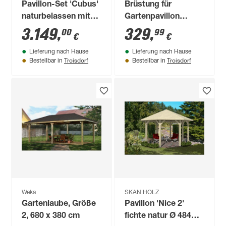
Pavillon-Set 'Cubus'
Brüstung für
naturbelassen mit
Gartenpavillon
zwei Verlängerungen
'Nancy Größe 3'
3.149
,
329
,
00
99
€
€
naturfarben 180 x 84
Lieferung nach Hause
Lieferung nach Hause
cm
Troisdorf
Troisdorf
Bestellbar in
Bestellbar in
Weka
SKAN HOLZ
Gartenlaube, Größe
Pavillon 'Nice 2'
2, 680 x 380 cm
fichte natur Ø 484