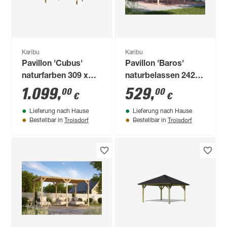
Karibu
Karibu
Pavillon 'Cubus'
Pavillon 'Baros'
naturfarben 309 x
naturbelassen 242 x
309 x 239 cm
243 x 242 cm
1.099
,
529
,
00
00
€
€
Lieferung nach Hause
Lieferung nach Hause
Troisdorf
Troisdorf
Bestellbar in
Bestellbar in