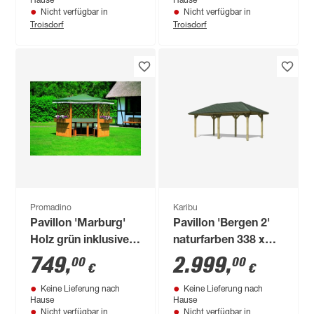
Hause
Hause
Nicht verfügbar in
Nicht verfügbar in
Troisdorf
Troisdorf
Promadino
Karibu
Pavillon 'Marburg'
Pavillon 'Bergen 2'
Holz grün inklusive
naturfarben 338 x
Möbel 309 x 211 x
592 x 290 cm
749
,
2.999
,
00
00
€
€
309 cm
Keine Lieferung nach
Keine Lieferung nach
Hause
Hause
Nicht verfügbar in
Nicht verfügbar in