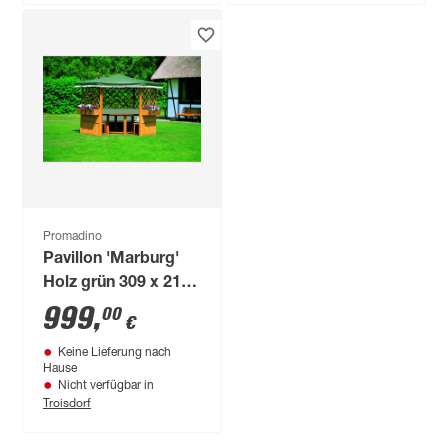
Promadino
Pavillon 'Marburg'
Holz grün 309 x 211
x 309 cm
999
,
00
€
Keine Lieferung nach
Hause
Nicht verfügbar in
Troisdorf