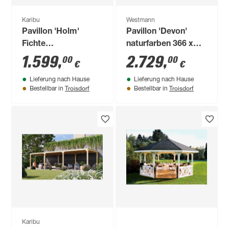
Karibu
Westmann
Pavillon 'Holm'
Pavillon 'Devon'
Fichte
naturfarben 366 x
kesseldruckimprägniert
366 x 320 cm
1.599
,
2.729
,
00
00
€
€
359 x 359 cm
Lieferung nach Hause
Lieferung nach Hause
Troisdorf
Troisdorf
Bestellbar in
Bestellbar in
Karibu