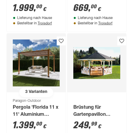
x 310 x 298 cm
x 203 cm
1.999
,
669
,
00
00
€
€
Lieferung nach Hause
Lieferung nach Hause
Troisdorf
Troisdorf
Bestellbar in
Bestellbar in
3
Varianten
Paragon-Outdoor
Pergola 'Florida 11 x
Brüstung für
11' Aluminium
Gartenpavillon
Holzoptik mit
'Nancy Größe 2'
1.399
,
249
,
00
99
€
€
Sonnensegel 350 x
naturfarben 150 x 84