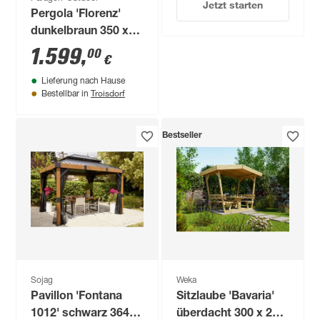
Jetzt starten
Pergola 'Florenz'
dunkelbraun 350 x
505 x 236 cm
1.599
,
00
€
Lieferung nach Hause
Troisdorf
Bestellbar in
Bestseller
Sojag
Weka
Pavillon 'Fontana
Sitzlaube 'Bavaria'
1012' schwarz 364,3
überdacht 300 x 246