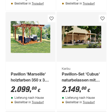
Troisdorf
Troisdorf
Bestellbar in
Bestellbar in
Karibu
Pavillon 'Marseille'
Pavillon-Set 'Cubus'
holzfarben 350 x 327
naturbelassen mit
cm
Verlängerung
2.099
,
2.149
,
00
00
€
€
Lieferung nach Hause
Lieferung nach Hause
Troisdorf
Troisdorf
Bestellbar in
Bestellbar in