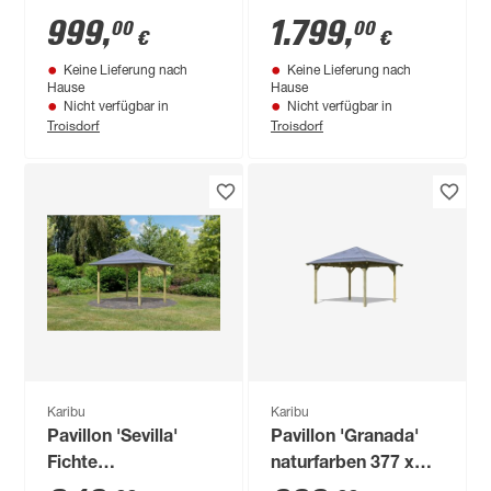
340 x 290 cm
696 x 296 cm
999
,
1.799
,
00
00
€
€
Keine Lieferung nach
Keine Lieferung nach
Hause
Hause
Nicht verfügbar in
Nicht verfügbar in
Troisdorf
Troisdorf
Karibu
Karibu
Pavillon 'Sevilla'
Pavillon 'Granada'
Fichte
naturfarben 377 x
kesseldruckimprägniert
377 x 303 cm