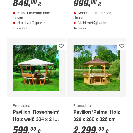
849
,
999
,
00
00
€
€
265 x 265 cm
Keine Lieferung nach
Keine Lieferung nach
Hause
Hause
Nicht verfügbar in
Nicht verfügbar in
Troisdorf
Troisdorf
Promadino
Promadino
Pavillon 'Rosenheim'
Pavillon 'Palma' Holz
Holz weiß 304 x 213
326 x 280 x 326 cm
x 304 cm
599
,
2.299
,
00
00
€
€