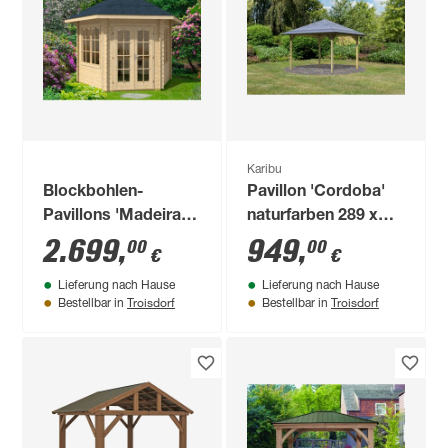
Karibu
Blockbohlen-
Pavillon 'Cordoba'
Pavillons 'Madeira'
naturfarben 289 x
naturfarben 350 x
289 x 199 cm
2.699
,
949
,
00
00
€
€
303 cm
Lieferung nach Hause
Lieferung nach Hause
Troisdorf
Troisdorf
Bestellbar in
Bestellbar in