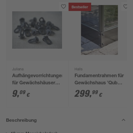
Bestseller
Juliana
Halls
Aufhängevorrichtungen
Fundamentrahmen für
für Gewächshäuser
Gewächshaus 'Qube
schwarz 20 Stück
610' 6,4 m²
9
,
299
,
09
99
€
€
Beschreibung