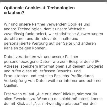
Bleib auf dem Laufenden mit unserem Newsletter
Der toom Newsletter: Keine Angebote und Aktionen mehr verpassen!
Zur Newsletter Anmeldung
Folge uns
Zahlungsarten
Versandarten
Sicher einkaufen
Jetzt die toom-App herunterladen