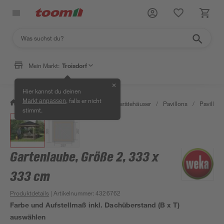
Mein Markt:
Troisdorf
✕
Hier kannst du deinen
, falls er nicht
Markt anpassen
/
Garten & Freizeit
/
Garten- & Gerätehäuser
/
Pavillons
/
Pavillon
stimmt.
Gartenlaube, Größe 2, 333 x
333 cm
Produktdetails
| Artikelnummer
:
4326762
Farbe und Aufstellmaß inkl. Dachüberstand (B x T)
auswählen