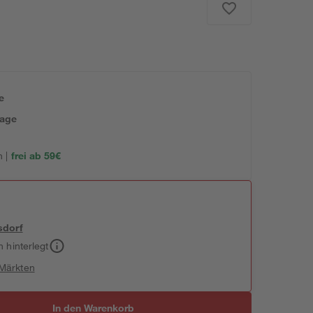
e
tage
 |
frei ab 59€
sdorf
h hinterlegt
 Märkten
In den Warenkorb