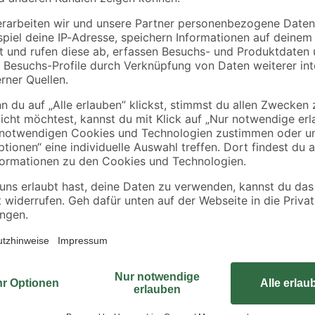
toom
 mit
Schlauchklemmen 2
Schlauchverbinder
9,05
Stück Ø 20 - 32 mm
3/4"
2
,
4
,
99
49
€
€
Erlebe den Unterschied in deiner
'Komfort' von toom, der durch Qual
Zubehör, das deine Gartenarbeit m
Gartenschlauch aus langlebigem K
lfrei
das ganze Jahr über zuverlässig an