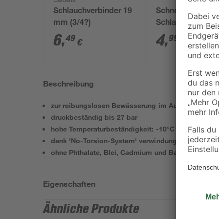
Gardena
Schlauchverbinder 19
Schnellkupplung
mm (3/4?)
Schlauchstück 1
mm (3/4")
6
,
4
,
49
99
€
€
Beschreibung
zur reibungslosen Bewässerung im Außenbereich
druckbeständig bis 27 bar
hohe Temperaturbeständigkeit: -10°C bis +60°C
dank 'No-Torsion-System' verwindungs- und verdral
ohne Phthalate, Blei, Cadmium und Barium
Eigenschaften
Ähnliche Produkte