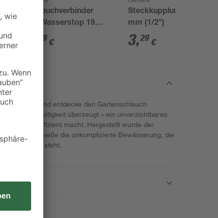
Gardena
Gardena
Schlauchverbinder
Steckkupplung 13
mit Wasserstop 19
mm (1/2")
mm (3/4")
7
,
3
,
99
29
€
€
 Gartenpflege und entdecke den Gartenschlauch
ität und Vielseitigkeit überzeugt – ein unverzichtbares
ühelos und effizient macht. Hergestellt wurde der
unststoff. Genieße die unkomplizierte Bewässerung, die
 deiner Seite steht.