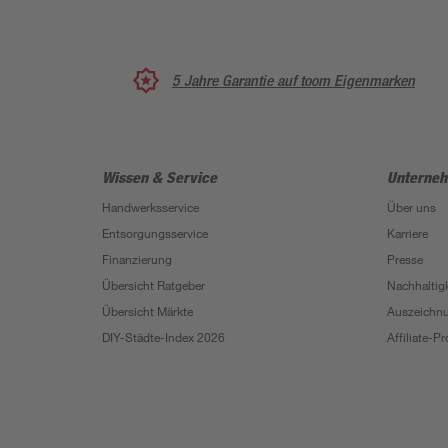
5 Jahre Garantie auf toom Eigenmarken
Wissen & Service
Unterne
Handwerksservice
Über uns
Entsorgungsservice
Karriere
Finanzierung
Presse
Übersicht Ratgeber
Nachhaltigk
Übersicht Märkte
Auszeichn
DIY-Städte-Index 2026
Affiliate-