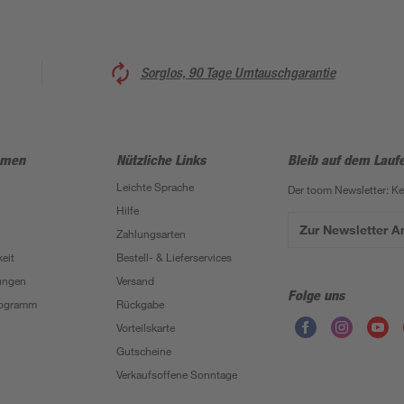
Sorglos, 90 Tage Umtauschgarantie
hmen
Nützliche Links
Bleib auf dem Lauf
Leichte Sprache
Der toom Newsletter: K
Hilfe
Zur Newsletter 
Zahlungsarten
eit
Bestell- & Lieferservices
ungen
Versand
Folge uns
Programm
Rückgabe
Vorteilskarte
Gutscheine
Verkaufsoffene Sonntage