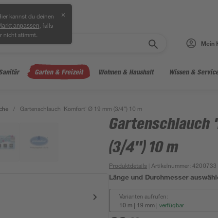
✕
ier kannst du deinen
, falls
Markt anpassen
r nicht stimmt.
Mein 
Sanitär
Garten & Freizeit
Wohnen & Haushalt
Wissen & Servic
che
/
Gartenschlauch 'Komfort' Ø 19 mm (3/4") 10 m
Gartenschlauch 
(3/4") 10 m
Produktdetails
| Artikelnummer
:
4200733
Länge und Durchmesser auswähl
Varianten aufrufen:
10 m | 19 mm
|
verfügbar