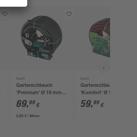
toom
toom
Gartenschlauch
Gartenschlauch
'Premium' Ø 19 mm
'Komfort' Ø 19 mm
(3/4") 25 m
(3/4'') 30 m
69
,
59
,
99
99
€
€
2,80 € / Meter