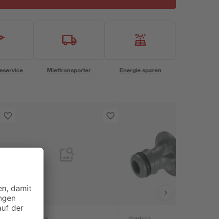
eservice
Miettransporter
Energie sparen