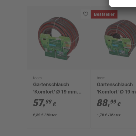
Bestseller
toom
toom
Gartenschlauch
Gartenschlauch
'Komfort' Ø 19 mm
'Komfort' Ø 19 
(3/4") 25 m
(3/4") 50 m
57
,
88
,
99
99
€
€
2,32 € / Meter
1,78 € / Meter