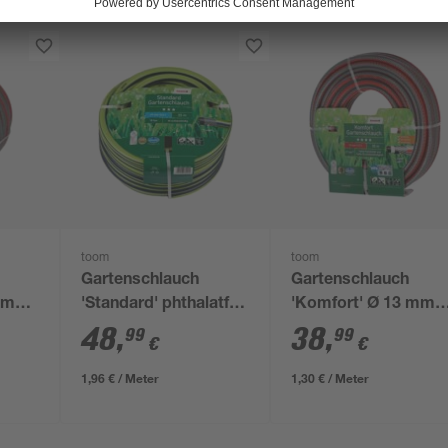
toom
toom
Gartenschlauch
Gartenschlauch
mm
'Standard' phthalatfrei
'Komfort' Ø 13 mm
Ø 19 mm (3/4") 25 m
(1/2") 30 m
48
,
38
,
99
99
€
€
1,96 € / Meter
1,30 € / Meter