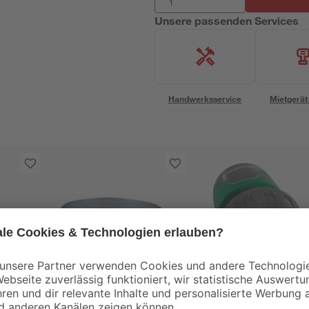
Unsere passenden Services
Handwerksservice
Mietgerät