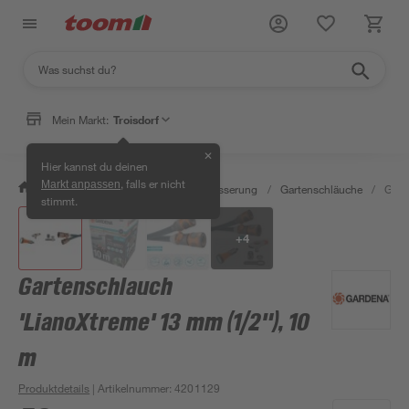
Mein Markt:
Troisdorf
✕
Hier kannst du deinen
, falls er nicht
Markt anpassen
/
Garten & Freizeit
/
Gartenbewässerung
/
Gartenschläuche
/
Gart
stimmt.
+
4
Gartenschlauch
'LianoXtreme' 13 mm (1/2"), 10
m
Produktdetails
| Artikelnummer
:
4201129