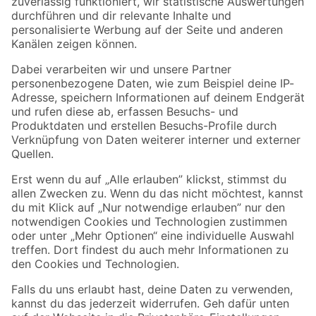
Zur Newsletter Anmeldung
Folge uns
Zahlungsarten
Versandarten
Sicher einkaufen
Jetzt die toom-App herunterladen
Alle Preisangaben in EUR inkl. gesetzl. MwSt.. Die dargestellten Angebote sind unter