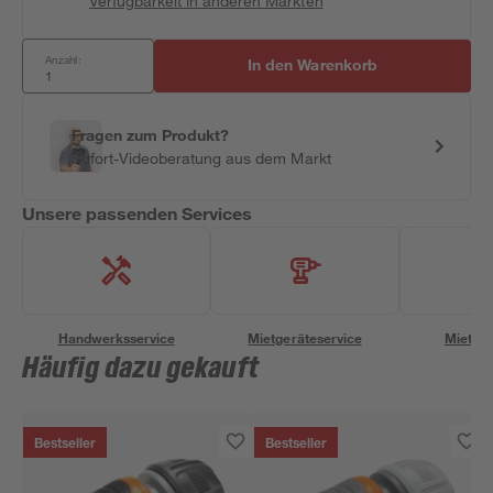
Verfügbarkeit in anderen Märkten
Anzahl:
In den Warenkorb
Fragen zum Produkt?
Sofort-Videoberatung aus dem Markt
Unsere passenden Services
Handwerksservice
Mietgeräteservice
Miettra
Häufig dazu gekauft
Bestseller
Bestseller