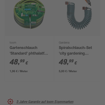
toom
Gardena
Gartenschlauch
Spiralschlauch-Set
'Standard' phthalatfrei
'city gardening
Ø 19 mm (3/4") 25 m
Balkon' Ø 9 mm 10 m
48
,
49
,
99
99
€
€
1,96 € / Meter
5,00 € / Meter
5 Jahre Garantie auf toom Eigenmarken