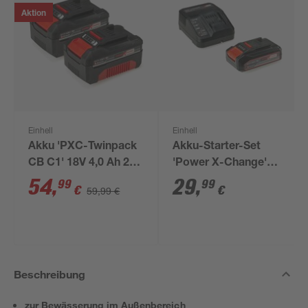
Aktion
Einhell
Einhell
Akku 'PXC-Twinpack
Akku-Starter-Set
CB C1' 18V 4,0 Ah 2
'Power X-Change'
Stück
Ladegerät und Akku
54
,
29
,
99
99
€
€
59,99 €
18 V 2,5 Ah
Beschreibung
zur Bewässerung im Außenbereich