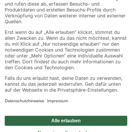
Zahlungsarten
Versandarten
Sicher einkaufen
Jetzt die toom-App herunterladen
Alle Preisangaben in EUR inkl. gesetzl. MwSt.. Die dargestellten Angebote sind unter
Umständen nicht in allen Märkten verfügbar. Die angegebenen Verfügbarkeiten beziehen
sich auf den unter "Mein Markt" ausgewählten toom Baumarkt. Alle Angebote und
Produkte nur solange der Vorrat reicht.
*Paketversand ab 59 € versandkostenfrei, gilt nicht für Artikel mit Speditionsversand, hier
fallen zusätzliche Versandkosten an.
Datenschutz
Privatsphäre
Impressum
AGB
Nutzungsbedingungen
Widerrufsrecht
Vertrag widerrufen