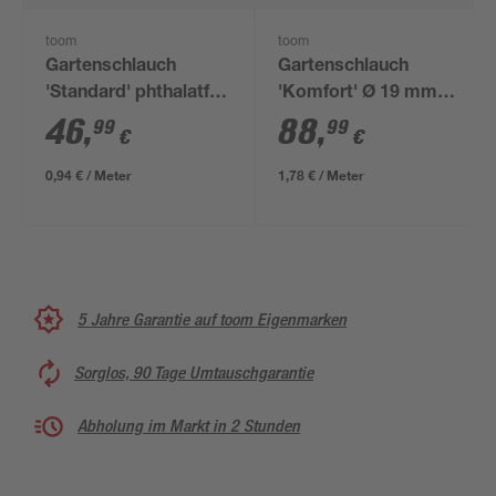
toom
toom
Gartenschlauch
Gartenschlauch
'Standard' phthalatfrei
'Komfort' Ø 19 mm
Ø 13 mm (1/2") 50 m
(3/4") 50 m
46
,
88
,
99
99
€
€
0,94 € / Meter
1,78 € / Meter
5 Jahre Garantie auf toom Eigenmarken
Sorglos, 90 Tage Umtauschgarantie
Abholung im Markt in 2 Stunden