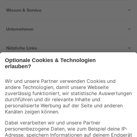
Wissen & Service
Unternehmen
Nützliche Links
Bleib auf dem Laufenden mit unserem Newsletter
Der toom Newsletter: Keine Angebote und Aktionen mehr verpassen!
Zur Newsletter Anmeldung
Folge uns