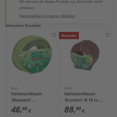
Wir können dir dieses Produkt zur Zeit leider nicht
anbieten.
Verfügbarkeit in anderen Märkten
Alternative Produkte
Bestseller
toom
toom
Gartenschlauch
Gartenschlauch
'Standard'
'Komfort' Ø 19 mm
phthalatfrei Ø 13 mm
(3/4") 50 m
46
,
88
,
99
99
€
€
(1/2") 50 m