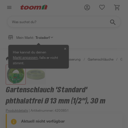
Mein Markt:
Troisdorf
✕
Hier kannst du deinen
, falls er nicht
Markt anpassen
/
Garten & Freizeit
/
Gartenbewässerung
/
Gartenschläuche
/
Gart
stimmt.
Gartenschlauch 'Standard'
phthalatfrei Ø 13 mm (1/2"), 30 m
Produktdetails
| Artikelnummer
:
4200851
Aktuell nicht verfügbar