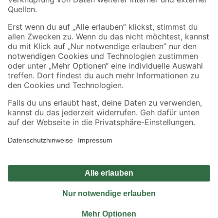
Sicher einkaufen
Jetzt die toom-App herunterladen
Alle Preisangaben in EUR inkl. gesetzl. MwSt.. Die dargestellten Angebote sind unter
Umständen nicht in allen Märkten verfügbar. Die angegebenen Verfügbarkeiten beziehen
sich auf den unter "Mein Markt" ausgewählten toom Baumarkt. Alle Angebote und
Produkte nur solange der Vorrat reicht.
*Paketversand ab 59 € versandkostenfrei, gilt nicht für Artikel mit Speditionsversand, hier
fallen zusätzliche Versandkosten an.
Datenschutz
Privatsphäre
Impressum
AGB
Nutzungsbedingungen
Widerrufsrecht
Vertrag widerrufen
Barrierefreiheit
© 2026 toom Baumarkt GmbH