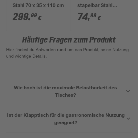
Stahl 70 x 35 x 110 cm
stapelbar Stahl
schwarz 43 x 93,5 x
299
,
74
,
99
99
€
€
49 cm
Häufige Fragen zum Produkt
Hier findest du Antworten rund um das Produkt, seine Nutzung
und wichtige Details.
Wie hoch ist die maximale Belastbarkeit des
Tisches?
Ist der Klapptisch für die gastronomische Nutzung
geeignet?