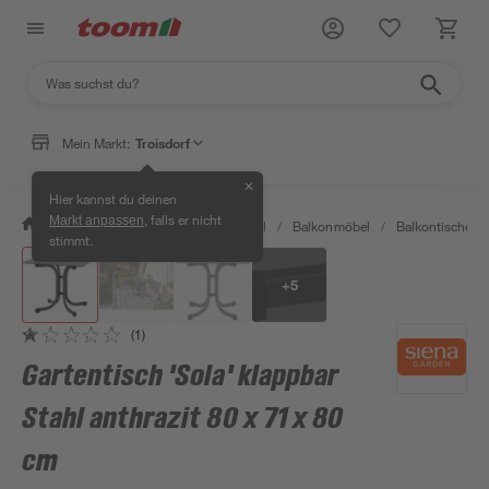
Mein Markt:
Troisdorf
✕
Hier kannst du deinen
, falls er nicht
Markt anpassen
/
Garten & Freizeit
/
Gartenmöbel
/
Balkonmöbel
/
Balkontische
/
stimmt.
+
5
(1)
Gartentisch 'Sola' klappbar
Stahl anthrazit 80 x 71 x 80
cm