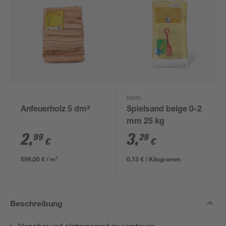
toom
Anfeuerholz 5 dm³
Spielsand beige 0-2
mm 25 kg
2
,
3
,
99
29
€
€
598,00 € / m³
0,13 € / Kilogramm
Beschreibung
klappbar und platzsparend zu verstauen