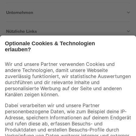
Unternehmen
Nützliche Links
Bleib auf dem Laufenden mit unserem Newsletter
Der toom Newsletter: Keine Angebote und Aktionen mehr verpassen!
Zur Newsletter Anmeldung
Folge uns
Zahlungsarten
Versandarten