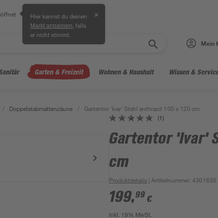
öffnet
✕
Hier kannst du deinen
, falls
Markt anpassen
er nicht stimmt.
Mein 
Sanitär
Garten & Freizeit
Wohnen & Haushalt
Wissen & Servic
/
Doppelstabmattenzäune
/
Gartentor 'Ivar' Stahl anthrazit 100 x 120 cm
(1)
Gartentor 'Ivar' 
cm
Produktdetails
| Artikelnummer
:
4301635
199
,
99
€
inkl. 19% MwSt.