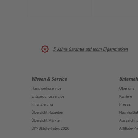
5 Jahre Garantie auf toom Eigenmarken
Wissen & Service
Unterne
Handwerksservice
Über uns
Entsorgungsservice
Karriere
Finanzierung
Presse
Übersicht Ratgeber
Nachhaltigk
Übersicht Märkte
Auszeichn
DIY-Städte-Index 2026
Affiliate-