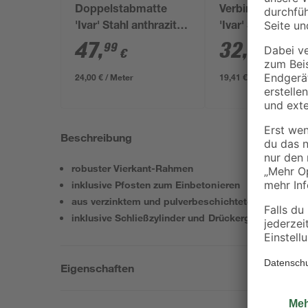
Doppelstabmatte
Verbindungspfos
'Ivar' Stahl anthrazit
'Ivar' Stahl anthra
200 x 123 cm
170 x 4 x 4 cm
47
,
32
,
99
99
€
€
24,00 € / Meter
19,41 € / Meter
Beschreibung
robuster Vierkant-Rahmen
inklusive Pfosten zum Einbetonieren
aus verzinktem und pulverbeschichtetem Stahl
inklusive Schließzylinder und Drückergarnitur
Eigenschaften