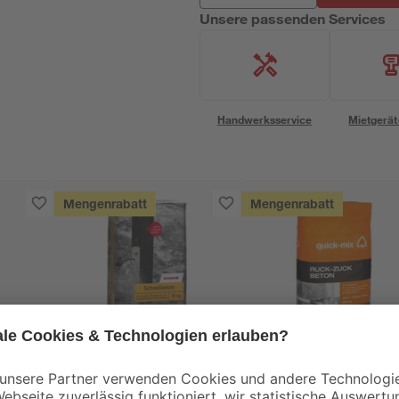
Unsere passenden Services
Handwerksservice
Mietgerät
Mengenrabatt
Mengenrabatt
toom
Quick-mix