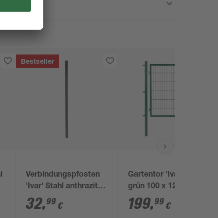
Bestseller
l
Verbindungspfosten
Gartentor 'Ivar' Stahl
'Ivar' Stahl anthrazit
grün 100 x 120 cm
170 x 4 x 4 cm
32
,
199
,
99
99
€
€