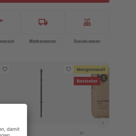
eservice
Miettransporter
Energie sparen
Mengenrabatt
Bestseller
B1