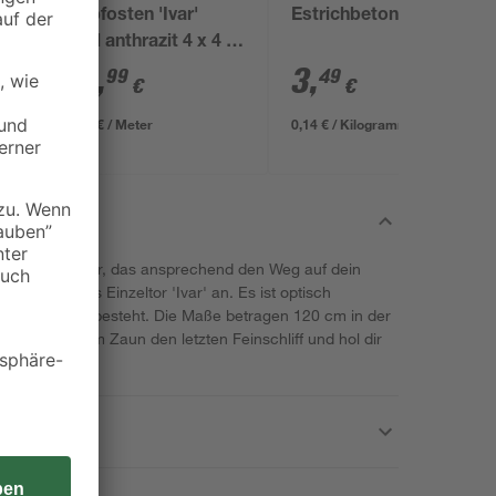
5
Eckpfosten 'Ivar'
Estrichbeton 25 kg
Stahl anthrazit 4 x 4 x
170 cm
42
,
3
,
99
49
€
€
25,29 € / Meter
0,14 € / Kilogramm
den Gartentor, das ansprechend den Weg auf dein
ir jetzt das Einzeltor 'Ivar' an. Es ist optisch
es aus Metall besteht. Die Maße betragen 120 cm in der
rpasse deinem Zaun den letzten Feinschliff und hol dir