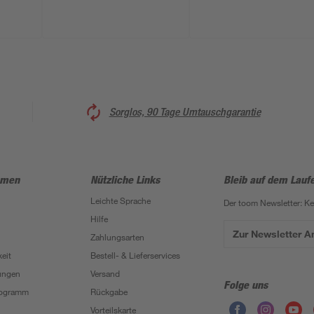
Sorglos, 90 Tage Umtauschgarantie
hmen
Nützliche Links
Bleib auf dem Lauf
Leichte Sprache
Der toom Newsletter: K
Hilfe
Zur Newsletter 
Zahlungsarten
eit
Bestell- & Lieferservices
ungen
Versand
Folge uns
Programm
Rückgabe
Vorteilskarte