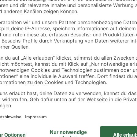
ten
Schnellbeton 25 kg
Beton 'Ruck-Zuck' 2
zit
kg
7
,
8
,
99
99
€
€
0,32 € / Kilogramm
0,36 € / Kilogramm
Du suchst nach einem ansprechen
Grundstück ermöglicht? Dann schau d
ansprechend und beständig, weil 
Höhe und 100 cm in der Breite. Ve
das Einzeltor.