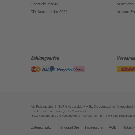
Übersicht Märkte
Auszeichn
DIY-Städte-Index 2026
Affiliate-
Zahlungsarten
Versanda
Alle Preisangaben in EUR inkl. gesetzl. MwSt.. Die dargestellten Angebote 
und Produkte nur solange der Vorrat reicht.
*Paketversand ab 59 € versandkostenfrei, gilt nicht für Artikel mit Speditionsv
Datenschutz
Privatsphäre
Impressum
AGB
Nutzun