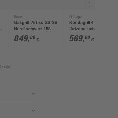
Rösle
El Fuego
Gasgrill 'Artiso G6-SB
Kombigrill 4-in1
5
Nero' schwarz 158 x
'Arizona' schwarz 203
114,5 x 53 cm
x 127 x 60 cm
849
,
569
,
00
00
€
€
etails.