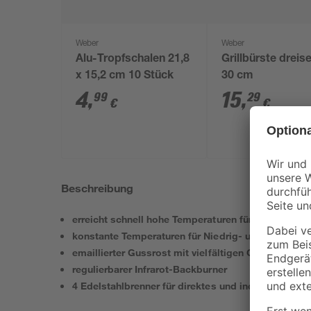
Weber
Weber
Alu-Tropfschalen 21,8
Grillbürste dreise
x 15,2 cm 10 Stück
30 cm
4
,
15
,
99
29
€
€
Beschreibung
erreicht schnell hohe Temperaturen für scharfes A
konstante Temperaturen für Niedrig- und Hochtem
emaillierter Gussrost mit vielfältigen Grillmöglichk
regulierbarer Infrarot-Backburner
4 Edelstahlbrenner für direktes und indirektes Grill