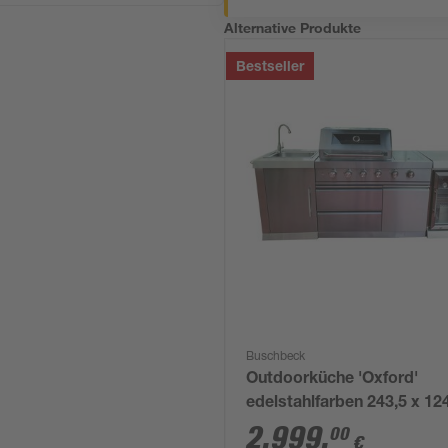
Alternative Produkte
Bestseller
Buschbeck
Outdoorküche 'Oxford'
edelstahlfarben 243,5 x 12
cm
2.999
,
00
€