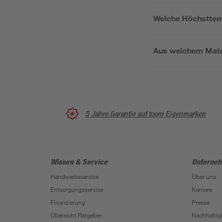
Welche Höchsttemp
Aus welchem Mater
5 Jahre Garantie auf toom Eigenmarken
Wissen & Service
Unterne
Handwerksservice
Über uns
Entsorgungsservice
Karriere
Finanzierung
Presse
Übersicht Ratgeber
Nachhaltigk