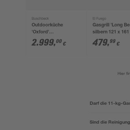
Buschbeck
El Fuego
Outdoorküche
Gasgrill 'Long B
'Oxford'
silbern 121 x 161
edelstahlfarben 243,5
59,5 cm
2.999
,
479
,
00
99
€
€
x 124 x 60 cm
Hier f
Darf die 11-kg-Ga
Sind die Reinigung