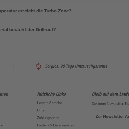
eratur erreicht die Turbo Zone?
ial besteht der Grillrost?
Sorglos, 90 Tage Umtauschgarantie
hmen
Nützliche Links
Bleib auf dem Lauf
Leichte Sprache
Der toom Newsletter: K
Hilfe
Zur Newsletter 
Zahlungsarten
eit
Bestell- & Lieferservices