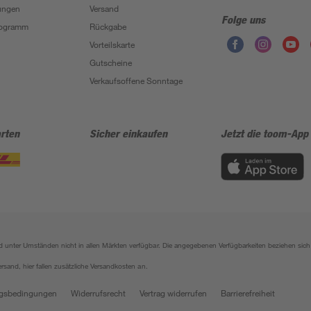
ungen
Versand
Folge uns
Programm
Rückgabe
Vorteilskarte
Gutscheine
Verkaufsoffene Sonntage
rten
Sicher einkaufen
Jetzt die toom-App
sind unter Umständen nicht in allen Märkten verfügbar. Die angegebenen Verfügbarkeiten beziehen s
ersand, hier fallen zusätzliche Versandkosten an.
gsbedingungen
Widerrufsrecht
Vertrag widerrufen
Barrierefreiheit