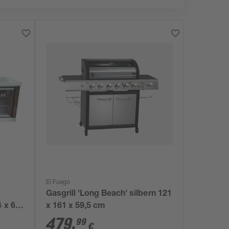
El Fuego
Gasgrill 'Long Beach' silbern 121
4 x 60
x 161 x 59,5 cm
479
,
99
€