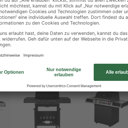
Spielraum für deine Kreationen. 
reinigst du deinen Grill ganz einf
CLEAN™'-System.