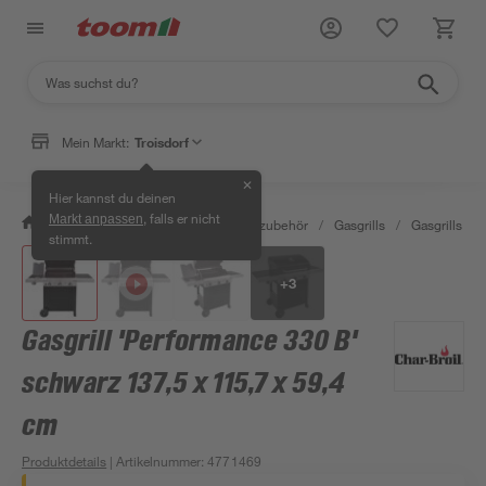
Mein Markt:
Troisdorf
✕
Hier kannst du deinen
, falls er nicht
Markt anpassen
/
Garten & Freizeit
/
Grills & Grillzubehör
/
Gasgrills
/
Gasgrills
/
stimmt.
+
3
Gasgrill 'Performance 330 B'
schwarz 137,5 x 115,7 x 59,4
cm
Produktdetails
| Artikelnummer
:
4771469