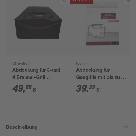
Bestseller
Char-Broil
toom
Abdeckung für 3-und
Abdeckung für
4 Brenner-Grill
Gasgrills mit bis zu 4
schwarz 58 x 132 x
Brennern 70 x 115 x
49
,
39
,
99
99
€
€
110 cm
160 cm
Beschreibung