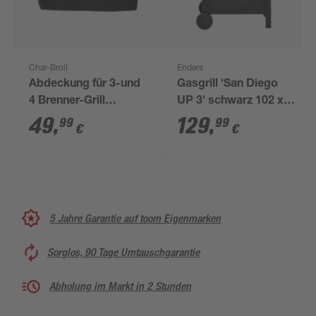
Char-Broil
Enders
Abdeckung für 3-und
Gasgrill 'San Diego
4 Brenner-Grill
UP 3' schwarz 102 x
schwarz 58 x 132 x
52 x 97 cm
49
,
129
,
99
99
€
€
110 cm
5 Jahre Garantie auf toom Eigenmarken
Sorglos, 90 Tage Umtauschgarantie
Abholung im Markt in 2 Stunden