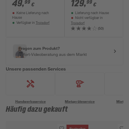
schwarz 58 x 132 x
52 x 97 cm
49
,
129
,
99
99
€
€
110 cm
Keine Lieferung nach
Lieferung nach Hause
Hause
Nicht verfügbar in
Troisdorf
Troisdorf
Verfügbar in
(50)
Fragen zum Produkt?
Sofort-Videoberatung aus dem Markt
Unsere passenden Services
Handwerksservice
Mietgeräteservice
Miettra
Häufig dazu gekauft