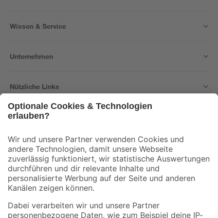
Wissen & Service
Unternehmen
Nützliche Links
Bleib auf dem Laufenden mit unserem Newsletter
Der toom Newsletter: Keine Angebote und Aktionen mehr verpassen!
Zur Newsletter Anmeldung
Folge uns