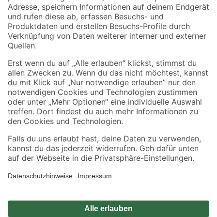
Zahlungsarten
Versandarten
Sicher einkaufen
Jetzt die toom-App herunterladen
Alle Preisangaben in EUR inkl. gesetzl. MwSt.. Die dargestellten Angebote sind unter
Umständen nicht in allen Märkten verfügbar. Die angegebenen Verfügbarkeiten beziehen
sich auf den unter "Mein Markt" ausgewählten toom Baumarkt. Alle Angebote und
Produkte nur solange der Vorrat reicht.
*Paketversand ab 59 € versandkostenfrei, gilt nicht für Artikel mit Speditionsversand, hier
fallen zusätzliche Versandkosten an.
Datenschutz
Privatsphäre
Impressum
AGB