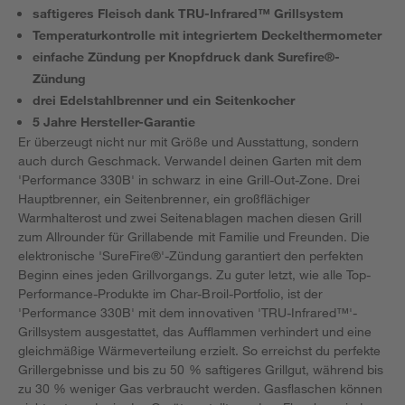
saftigeres Fleisch dank TRU-Infrared™ Grillsystem
Temperaturkontrolle mit integriertem Deckelthermometer
einfache Zündung per Knopfdruck dank Surefire®-
Zündung
drei Edelstahlbrenner und ein Seitenkocher
5 Jahre Hersteller-Garantie
Er überzeugt nicht nur mit Größe und Ausstattung, sondern
auch durch Geschmack. Verwandel deinen Garten mit dem
'Performance 330B' in schwarz in eine Grill-Out-Zone. Drei
Hauptbrenner, ein Seitenbrenner, ein großflächiger
Warmhalterost und zwei Seitenablagen machen diesen Grill
zum Allrounder für Grillabende mit Familie und Freunden. Die
elektronische 'SureFire®'-Zündung garantiert den perfekten
Beginn eines jeden Grillvorgangs. Zu guter letzt, wie alle Top-
Performance-Produkte im Char-Broil-Portfolio, ist der
'Performance 330B' mit dem innovativen 'TRU-Infrared™'-
Grillsystem ausgestattet, das Aufflammen verhindert und eine
gleichmäßige Wärmeverteilung erzielt. So erreichst du perfekte
Grillergebnisse und bis zu 50 % saftigeres Grillgut, während bis
zu 30 % weniger Gas verbraucht werden. Gasflaschen können