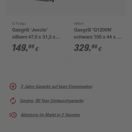
El Fuego
Weber
Gasgrill 'Jesolo'
Gasgrill 'Q1200N'
silbern 47,5 x 31,3 x
schwarz 105 x 44 x 38
43,2 cm
cm
149
,
329
,
99
99
€
€
5 Jahre Garantie auf toom Eigenmarken
Sorglos, 90 Tage Umtauschgarantie
Abholung im Markt in 2 Stunden