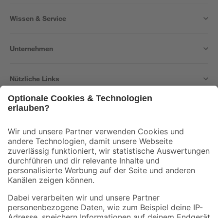
Wissen & Service
Unternehmen
Nützliche Links
Bleib auf dem Laufenden mit unserem Newsletter
Der toom Newsletter: Keine Angebote und Aktionen mehr verpassen!
Zur Newsletter Anmeldung
Folge uns