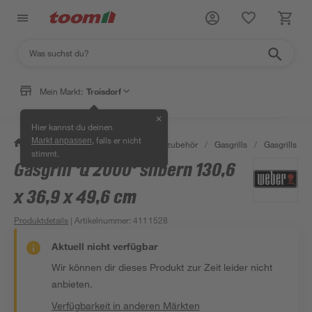
Mein Markt:
Troisdorf
✕
Hier kannst du deinen
, falls er nicht
Markt anpassen
/
Garten & Freizeit
/
Grills & Grillzubehör
/
Gasgrills
/
Gasgrills
/
stimmt.
Gasgrill 'Q 2000' silbern 130,6
x 36,9 x 49,6 cm
Produktdetails
| Artikelnummer
:
4111528
Aktuell nicht verfügbar
Wir können dir dieses Produkt zur Zeit leider nicht
anbieten.
Verfügbarkeit in anderen Märkten