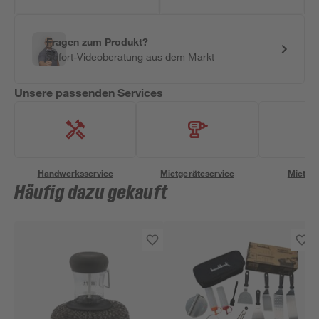
Fragen zum Produkt?
Sofort-Videoberatung aus dem Markt
Unsere passenden Services
Handwerksservice
Mietgeräteservice
Miettra
Häufig dazu gekauft