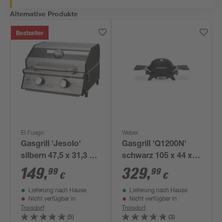
Alternative Produkte
Bestseller
El Fuego
Weber
Gasgrill 'Jesolo'
Gasgrill 'Q1200N'
silbern 47,5 x 31,3 x
schwarz 105 x 44 x
43,2 cm
38 cm
149
,
329
,
99
99
€
€
Lieferung nach Hause
Lieferung nach Hause
Nicht verfügbar in
Nicht verfügbar in
Troisdorf
Troisdorf
(5)
(3)