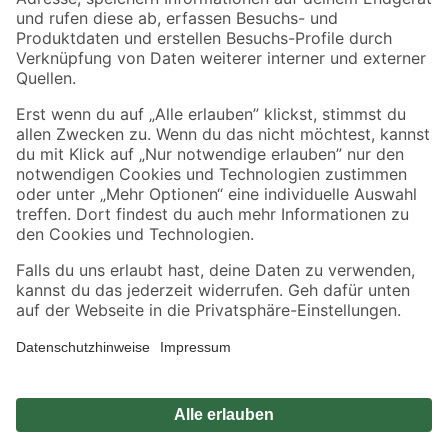
Zahlungsarten
Versandarten
Sicher einkaufen
Jetzt die toom-App herunterladen
Alle Preisangaben in EUR inkl. gesetzl. MwSt.. Die dargestellten Angebote sind unter
Umständen nicht in allen Märkten verfügbar. Die angegebenen Verfügbarkeiten beziehen
sich auf den unter "Mein Markt" ausgewählten toom Baumarkt. Alle Angebote und
Produkte nur solange der Vorrat reicht.
*Paketversand ab 59 € versandkostenfrei, gilt nicht für Artikel mit Speditionsversand, hier
fallen zusätzliche Versandkosten an.
Datenschutz
Privatsphäre
Impressum
AGB
Nutzungsbedingungen
Widerrufsrecht
Vertrag widerrufen