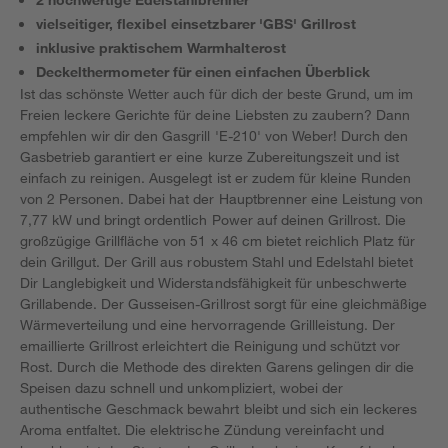
vielseitiger, flexibel einsetzbarer 'GBS' Grillrost
inklusive praktischem Warmhalterost
Deckelthermometer für einen einfachen Überblick
Ist das schönste Wetter auch für dich der beste Grund, um im
Freien leckere Gerichte für deine Liebsten zu zaubern? Dann
empfehlen wir dir den Gasgrill 'E-210' von Weber! Durch den
Gasbetrieb garantiert er eine kurze Zubereitungszeit und ist
einfach zu reinigen. Ausgelegt ist er zudem für kleine Runden
von 2 Personen. Dabei hat der Hauptbrenner eine Leistung von
7,77 kW und bringt ordentlich Power auf deinen Grillrost. Die
großzügige Grillfläche von 51 x 46 cm bietet reichlich Platz für
dein Grillgut. Der Grill aus robustem Stahl und Edelstahl bietet
Dir Langlebigkeit und Widerstandsfähigkeit für unbeschwerte
Grillabende. Der Gusseisen-Grillrost sorgt für eine gleichmäßige
Wärmeverteilung und eine hervorragende Grillleistung. Der
emaillierte Grillrost erleichtert die Reinigung und schützt vor
Rost. Durch die Methode des direkten Garens gelingen dir die
Speisen dazu schnell und unkompliziert, wobei der
authentische Geschmack bewahrt bleibt und sich ein leckeres
Aroma entfaltet. Die elektrische Zündung vereinfacht und