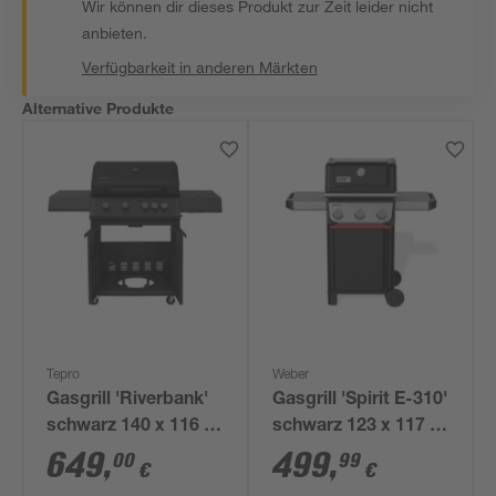
Wir können dir dieses Produkt zur Zeit leider nicht
anbieten.
Verfügbarkeit in anderen Märkten
Alternative Produkte
Tepro
Weber
Gasgrill 'Riverbank'
Gasgrill 'Spirit E-310'
schwarz 140 x 116 x
schwarz 123 x 117 x
59 cm
68 cm
649
,
499
,
00
99
€
€