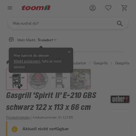
Mein Markt:
Troisdorf
✕
Hier kannst du deinen
, falls er nicht
Markt anpassen
/
Garten & Freizeit
/
Grills & Grillzubehör
/
Gasgrills
/
Gasgrills
/
stimmt.
Gasgrill 'Spirit II' E-210 GBS
schwarz 122 x 113 x 66 cm
Produktdetails
| Artikelnummer
:
4112166
Aktuell nicht verfügbar