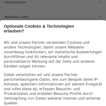
Unternehmen
Nützliche Links
Bleib auf dem Laufenden mit unserem Newsletter
Der toom Newsletter: Keine Angebote und Aktionen mehr verpassen!
Zur Newsletter Anmeldung
Folge uns
Zahlungsarten
Versandarten