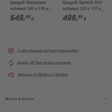
Gasgrill 'Riverbank'
Gasgrill 'Spirit E-310'
schwarz 140 x 116 x
schwarz 123 x 117 x
59 cm
68 cm
649
,
499
,
00
99
€
€
5 Jahre Garantie auf toom Eigenmarken
Sorglos, 90 Tage Umtauschgarantie
Abholung im Markt in 2 Stunden
Wissen & Service