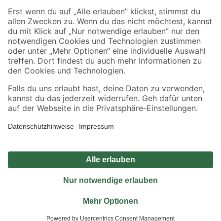
Sicher einkaufen
Jetzt die toom-App herunterladen
Alle Preisangaben in EUR inkl. gesetzl. MwSt.. Die dargestellten Angebote sind unter
Umständen nicht in allen Märkten verfügbar. Die angegebenen Verfügbarkeiten beziehen
sich auf den unter "Mein Markt" ausgewählten toom Baumarkt. Alle Angebote und
Produkte nur solange der Vorrat reicht.
*Paketversand ab 59 € versandkostenfrei, gilt nicht für Artikel mit Speditionsversand, hier
fallen zusätzliche Versandkosten an.
Datenschutz
Privatsphäre
Impressum
AGB
Nutzungsbedingungen
Widerrufsrecht
Vertrag widerrufen
Barrierefreiheit
© 2026 toom Baumarkt GmbH