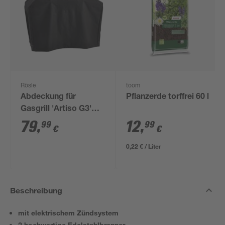
Rösle
toom
Abdeckung für
Pflanzerde torffrei 60 l
Gasgrill 'Artiso G3'
schwarz 50 x 117 x
79
,
12
,
99
99
€
€
130 cm
0,22 € / Liter
Beschreibung
mit elektrischem Zündsystem
2 hochwertige Edelstahlbrenner