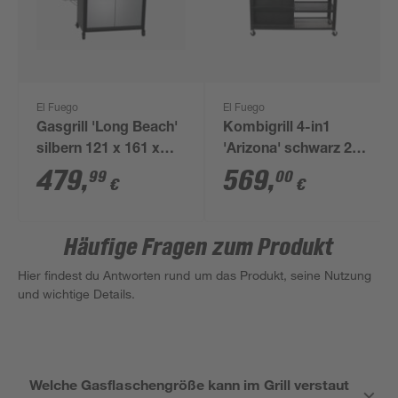
El Fuego
El Fuego
Gasgrill 'Long Beach'
Kombigrill 4-in1
silbern 121 x 161 x
'Arizona' schwarz 203
59,5 cm
x 127 x 60 cm
479
,
569
,
99
00
€
€
Häufige Fragen zum Produkt
Hier findest du Antworten rund um das Produkt, seine Nutzung
und wichtige Details.
Welche Gasflaschengröße kann im Grill verstaut