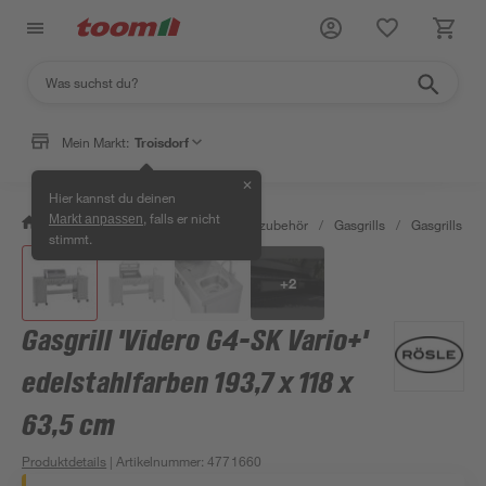
Mein Markt:
Troisdorf
✕
Hier kannst du deinen
, falls er nicht
Markt anpassen
/
Garten & Freizeit
/
Grills & Grillzubehör
/
Gasgrills
/
Gasgrills
/
stimmt.
+
2
Gasgrill 'Videro G4-SK Vario+'
edelstahlfarben 193,7 x 118 x
63,5 cm
Produktdetails
| Artikelnummer
:
4771660