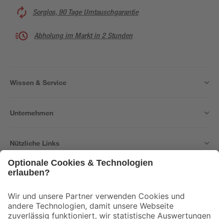
Sorglos, 90 Tage Umtauschgarantie
Abholung im Markt in 2 Stunden
Wissen & Service
Unternehmen
Nützliche Links
Bleib auf dem Laufenden mit unserem Newsletter
Der toom Newsletter: Keine Angebote und Aktionen mehr verpassen!
Zur Newsletter Anmeldung