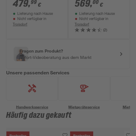
59,5 cm
203 x 127 x 60 cm
479
,
569
,
99
00
€
€
Lieferung nach Hause
Lieferung nach Hause
Nicht verfügbar in
Nicht verfügbar in
Troisdorf
Troisdorf
(2)
Fragen zum Produkt?
Sofort-Videoberatung aus dem Markt
Unsere passenden Services
Handwerksservice
Mietgeräteservice
Miettra
Häufig dazu gekauft