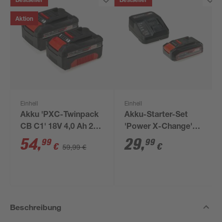
Bestseller
Bestseller
Aktion
Einhell
Einhell
Akku 'PXC-Twinpack
Akku-Starter-Set
CB C1' 18V 4,0 Ah 2
'Power X-Change'
Stück
Ladegerät und Akku
54
,
29
,
99
99
€
€
59,99 €
18 V 2,5 Ah
Beschreibung