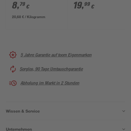
7/16'' Butan/Propan
Stechkartusche 190 g
8
,
19
,
79
99
€
€
450 g
20,68 € / Kilogramm
5 Jahre Garantie auf toom Eigenmarken
Sorglos, 90 Tage Umtauschgarantie
Abholung im Markt in 2 Stunden
Wissen & Service
Unternehmen