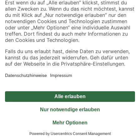
Jetzt die toom-App herunterladen
Alle Preisangaben in EUR inkl. gesetzl. MwSt.. Die dargestellten Angebote sind unter
Umständen nicht in allen Märkten verfügbar. Die angegebenen Verfügbarkeiten beziehen
sich auf den unter "Mein Markt" ausgewählten toom Baumarkt. Alle Angebote und
Produkte nur solange der Vorrat reicht.
*Paketversand ab 59 € versandkostenfrei, gilt nicht für Artikel mit Speditionsversand, hier
fallen zusätzliche Versandkosten an.
Datenschutz
Privatsphäre
Impressum
AGB
Nutzungsbedingungen
Widerrufsrecht
Vertrag widerrufen
Barrierefreiheit
© 2026 toom Baumarkt GmbH