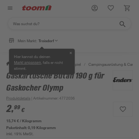
Mein Markt:
Troisdorf
✕
Hier kannst du deinen
, falls er nicht
Markt anpassen
/
Garten & Freizeit
/
Outdoor & Spiel
/
Campingausrüstung & Campi
stimmt.
Gaskartusche Butan 190 g für
Gaskocher Olymp
Produktdetails
| Artikelnummer
:
4772036
2
,
99
€
15,74 € / Kilogramm
Paketinhalt:
0,19 Kilogramm
inkl. 19% MwSt.