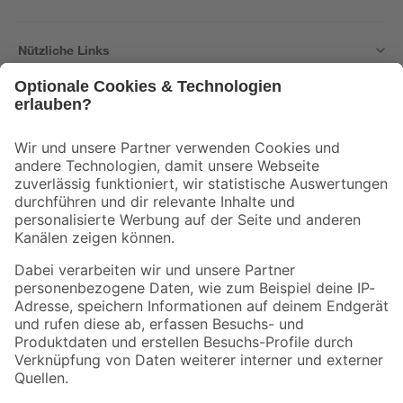
Nützliche Links
Bleib auf dem Laufenden mit unserem Newsletter
Der toom Newsletter: Keine Angebote und Aktionen mehr verpassen!
Zur Newsletter Anmeldung
Folge uns
Zahlungsarten
Versandarten
Sicher einkaufen