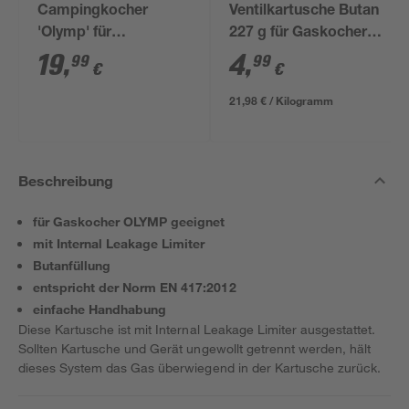
Campingkocher
Ventilkartusche Butan
'Olymp' für
227 g für Gaskocher
Stechkartusche 190 g
Nelson
19
,
4
,
99
99
€
€
21,98 € / Kilogramm
Beschreibung
für Gaskocher OLYMP geeignet
mit Internal Leakage Limiter
Butanfüllung
entspricht der Norm EN 417:2012
einfache Handhabung
Diese Kartusche ist mit Internal Leakage Limiter ausgestattet.
Sollten Kartusche und Gerät ungewollt getrennt werden, hält
dieses System das Gas überwiegend in der Kartusche zurück.