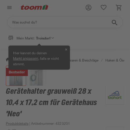
Mein Markt:
Troisdorf
✕
Hier kannst du deinen
, falls er nicht
Markt anpassen
/
Werkstatt & Maschinen
/
Eisenwaren & Beschläge
/
Haken & Ösen
stimmt.
Bestseller
Gerätehalter grauweiß 28 x
10,4 x 17,2 cm für Gerätehaus
'Neo'
Produktdetails
| Artikelnummer
:
4323201