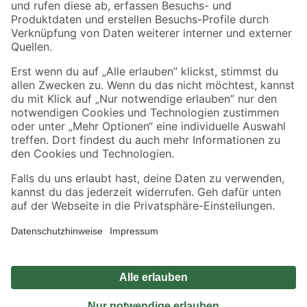
Sicher einkaufen
Jetzt die toom-App herunterladen
Alle Preisangaben in EUR inkl. gesetzl. MwSt.. Die dargestellten Angebote sind unter
Umständen nicht in allen Märkten verfügbar. Die angegebenen Verfügbarkeiten beziehen
sich auf den unter "Mein Markt" ausgewählten toom Baumarkt. Alle Angebote und
Produkte nur solange der Vorrat reicht.
*Paketversand ab 59 € versandkostenfrei, gilt nicht für Artikel mit Speditionsversand, hier
fallen zusätzliche Versandkosten an.
Datenschutz
Privatsphäre
Impressum
AGB
Nutzungsbedingungen
Widerrufsrecht
Vertrag widerrufen