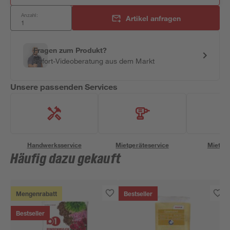
Anzahl:
Artikel anfragen
Fragen zum Produkt?
Sofort-Videoberatung aus dem Markt
Unsere passenden Services
Handwerksservice
Mietgeräteservice
Miettra
Häufig dazu gekauft
Mengenrabatt
Bestseller
Bestseller