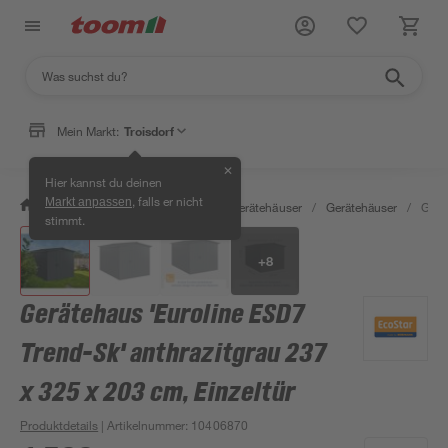
Mein Markt:
Troisdorf
✕
Hier kannst du deinen
, falls er nicht
Markt anpassen
/
Garten & Freizeit
/
Garten- & Gerätehäuser
/
Gerätehäuser
/
Gerä
stimmt.
+
8
Gerätehaus 'Euroline ESD7
Trend-Sk' anthrazitgrau 237
x 325 x 203 cm, Einzeltür
Produktdetails
| Artikelnummer
:
10406870