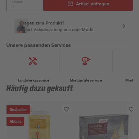
Anzahl:
Artikel anfragen
Fragen zum Produkt?
Sofort-Videoberatung aus dem Markt
Unsere passenden Services
Handwerksservice
Mietgeräteservice
Miettra
Häufig dazu gekauft
Bestseller
Aktion