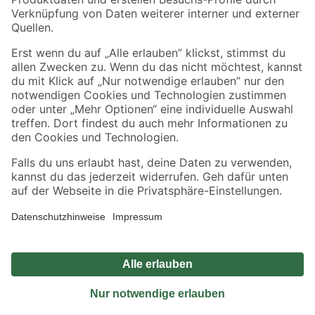
Sicher einkaufen
Jetzt die toom-App herunterladen
Alle Preisangaben in EUR inkl. gesetzl. MwSt.. Die dargestellten Angebote sind unter
Umständen nicht in allen Märkten verfügbar. Die angegebenen Verfügbarkeiten beziehen
sich auf den unter "Mein Markt" ausgewählten toom Baumarkt. Alle Angebote und
Produkte nur solange der Vorrat reicht.
*Paketversand ab 59 € versandkostenfrei, gilt nicht für Artikel mit Speditionsversand, hier
fallen zusätzliche Versandkosten an.
Datenschutz
Privatsphäre
Impressum
AGB
Nutzungsbedingungen
Widerrufsrecht
Vertrag widerrufen
Barrierefreiheit