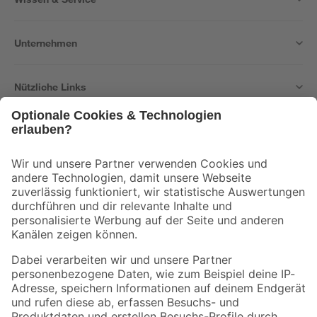
Unternehmen
Nützliche Links
Bleib auf dem Laufenden mit unserem Newsletter
Der toom Newsletter: Keine Angebote und Aktionen mehr verpassen!
Zur Newsletter Anmeldung
Folge uns
Zahlungsarten
Versandarten