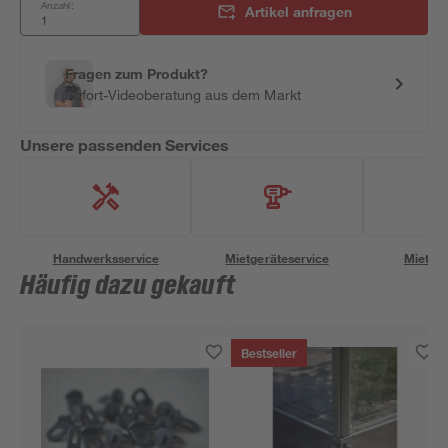
Anzahl:
Artikel anfragen
Fragen zum Produkt?
Sofort-Videoberatung aus dem Markt
Unsere passenden Services
Handwerksservice
Mietgeräteservice
Miettra
Häufig dazu gekauft
Bestseller