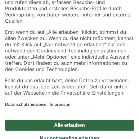
Sicher einkaufen
Jetzt die toom-App herunterladen
Alle Preisangaben in EUR inkl. gesetzl. MwSt.. Die dargestellten Angebote sind unter
Umständen nicht in allen Märkten verfügbar. Die angegebenen Verfügbarkeiten beziehen
sich auf den unter "Mein Markt" ausgewählten toom Baumarkt. Alle Angebote und
Produkte nur solange der Vorrat reicht.
*Paketversand ab 59 € versandkostenfrei, gilt nicht für Artikel mit Speditionsversand, hier
fallen zusätzliche Versandkosten an.
Datenschutz
Privatsphäre
Impressum
AGB
Nutzungsbedingungen
Widerrufsrecht
Vertrag widerrufen
Barrierefreiheit