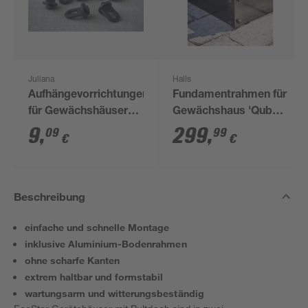
Juliana
Halls
Aufhängevorrichtungen
Fundamentrahmen für
für Gewächshäuser
Gewächshaus 'Qube
schwarz 20 Stück
610' 6,4 m²
9
,
299
,
09
99
€
€
Beschreibung
einfache und schnelle Montage
inklusive Aluminium-Bodenrahmen
ohne scharfe Kanten
extrem haltbar und formstabil
wartungsarm und witterungsbeständig