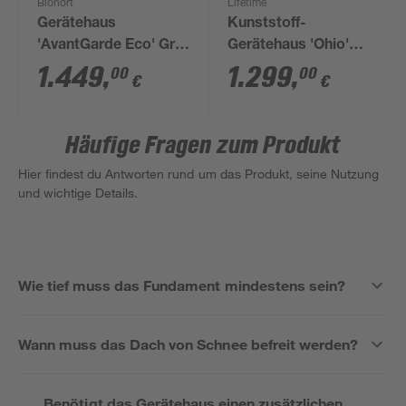
Biohort
Lifetime
Gerätehaus
Kunststoff-
'AvantGarde Eco' Gr.
Gerätehaus 'Ohio'
A1 quarzgrau-metallic
grau 214 x 284 x 265
1.449
,
1.299
,
00
00
€
€
180 x 220 cm mit
cm
Doppeltür
Häufige Fragen zum Produkt
Hier findest du Antworten rund um das Produkt, seine Nutzung
und wichtige Details.
Wie tief muss das Fundament mindestens sein?
Wann muss das Dach von Schnee befreit werden?
Benötigt das Gerätehaus einen zusätzlichen