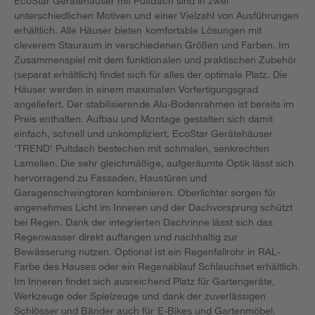
EcoStar Gerätehäuser mit Pultdach sind in zwei
unterschiedlichen Motiven und einer Vielzahl von Ausführungen
erhältlich. Alle Häuser bieten komfortable Lösungen mit
cleverem Stauraum in verschiedenen Größen und Farben. Im
Zusammenspiel mit dem funktionalen und praktischen Zubehör
(separat erhältlich) findet sich für alles der optimale Platz. Die
Häuser werden in einem maximalen Vorfertigungsgrad
angeliefert. Der stabilisierende Alu-Bodenrahmen ist bereits im
Preis enthalten. Aufbau und Montage gestalten sich damit
einfach, schnell und unkompliziert. EcoStar Gerätehäuser
'TREND' Pultdach bestechen mit schmalen, senkrechten
Lamellen. Die sehr gleichmäßige, aufgeräumte Optik lässt sich
hervorragend zu Fassaden, Haustüren und
Garagenschwingtoren kombinieren. Oberlichter sorgen für
angenehmes Licht im Inneren und der Dachvorsprung schützt
bei Regen. Dank der integrierten Dachrinne lässt sich das
Regenwasser direkt auffangen und nachhaltig zur
Bewässerung nutzen. Optional ist ein Regenfallrohr in RAL-
Farbe des Hauses oder ein Regenablauf Schlauchset erhältlich.
Im Inneren findet sich ausreichend Platz für Gartengeräte,
Werkzeuge oder Spielzeuge und dank der zuverlässigen
Schlösser und Bänder auch für E-Bikes und Gartenmöbel.