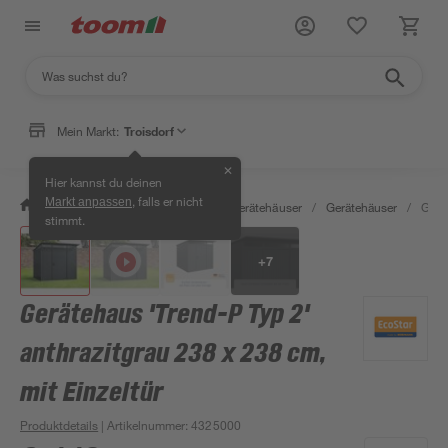
Mein Markt:
Troisdorf
✕
Hier kannst du deinen
, falls er nicht
Markt anpassen
/
Garten & Freizeit
/
Garten- & Gerätehäuser
/
Gerätehäuser
/
Gerät
stimmt.
+
7
Gerätehaus 'Trend-P Typ 2'
anthrazitgrau 238 x 238 cm,
mit Einzeltür
Produktdetails
| Artikelnummer
:
4325000