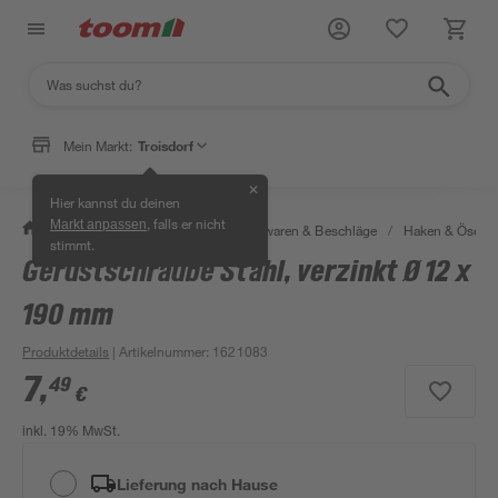
Mein Markt:
Troisdorf
✕
Hier kannst du deinen
, falls er nicht
Markt anpassen
/
Werkstatt & Maschinen
/
Eisenwaren & Beschläge
/
Haken & Ösen
stimmt.
Gerüstschraube Stahl, verzinkt Ø 12 x
190 mm
Produktdetails
| Artikelnummer
:
1621083
7
,
49
€
inkl. 19% MwSt.
Lieferung nach Hause