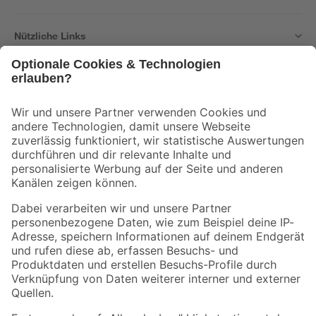
Nützliche Links
Bleib auf dem Laufenden mit unserem Newsletter
Der toom Newsletter: Keine Angebote und Aktionen mehr verpassen!
Zur Newsletter Anmeldung
Folge uns
Zahlungsarten
Versandarten
Sicher einkaufen