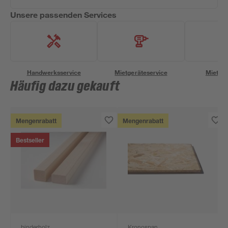
Unsere passenden Services
Handwerksservice
Mietgeräteservice
Miettra
Häufig dazu gekauft
Mengenrabatt
Mengenrabatt
Bestseller