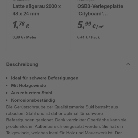
binderholz
Kronospan
Latte sägerau 2000 x
OSB3-Verlegeplatte
48 x 24 mm
'Cityboard'
ungeschliffen 1690 x
1
,
5
,
78
99
€
€
/ m²
634 x 12 mm
0,89 € / Meter
6,41 € / Pack
Beschreibung
Ideal für schwere Befestigungen
Mit Holzgewinde
Aus robustem Stahl
Korrosionsbeständig
Die Gerüstschraube der Qualitätsmarke Suki besteht aus
robustem Stahl und ist daher optimal für schwere
Befestigungen geeignet. Dank verzinkter Oberfläche kann sie
problemlos im Außenbereich eingesetzt werden. Sie hat ein
Teilgewinde, welches ideal für Holz und Mauerwerk ist. Der