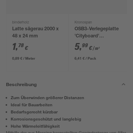
binderholz
Kronospan
Latte sägerau 2000 x
OSB3-Verlegeplatte
48 x 24 mm
'Cityboard'
ungeschliffen 1690 x
1
,
5
,
78
99
€
€
/ m²
634 x 12 mm
0,89 € / Meter
6,41 € / Pack
Beschreibung
Zum Überwinden größerer Distanzen
Ideal für Bauarbeiten
Bedarfsgerecht kürzbar
Korrosionsgeschützt und langlebig
Hohe Wärmeleitfähigkeit
Mithilfe der aus Messing hergestellten Gewindestange von Alfer