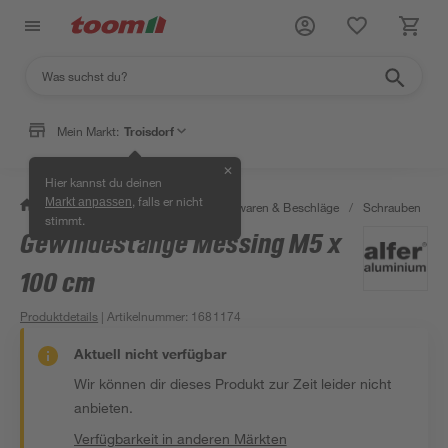
Mein Markt:
Troisdorf
✕
Hier kannst du deinen
, falls er nicht
Markt anpassen
/
Werkstatt & Maschinen
/
Eisenwaren & Beschläge
/
Schrauben
/
stimmt.
Gewindestange Messing M5 x
100 cm
Produktdetails
| Artikelnummer
:
1681174
Aktuell nicht verfügbar
Wir können dir dieses Produkt zur Zeit leider nicht
anbieten.
Verfügbarkeit in anderen Märkten