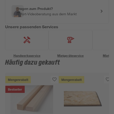
Fragen zum Produkt?
Sofort-Videoberatung aus dem Markt
Unsere passenden Services
Handwerksservice
Mietgeräteservice
Miettra
Häufig dazu gekauft
Mengenrabatt
Mengenrabatt
Bestseller