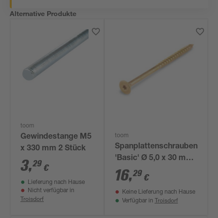
Alternative Produkte
toom
toom
Gewindestange M5
Spanplattenschrauben
x 330 mm 2 Stück
'Basic' Ø 5,0 x 30 mm
3
,
29
€
TX25 200 Stück
16
,
29
€
Lieferung nach Hause
Nicht verfügbar in
Keine Lieferung nach Hause
Troisdorf
Troisdorf
Verfügbar in