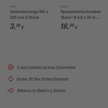
toom
toom
Gewindestange M5 x
Spanplattenschrauben
330 mm 2 Stück
'Basic' Ø 5,0 x 30 mm
TX25 200 Stück
3
,
16
,
29
29
€
€
5 Jahre Garantie auf toom Eigenmarken
Sorglos, 90 Tage Umtauschgarantie
Abholung im Markt in 2 Stunden