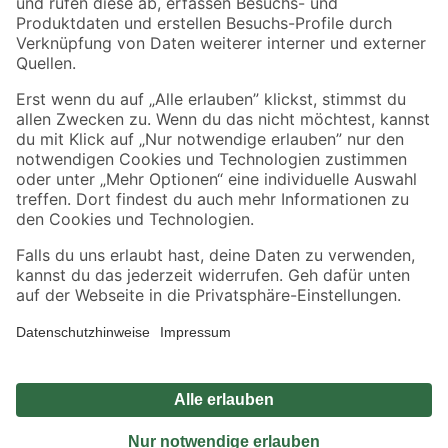
Sicher einkaufen
Jetzt die toom-App herunterladen
Alle Preisangaben in EUR inkl. gesetzl. MwSt.. Die dargestellten Angebote sind unter
Umständen nicht in allen Märkten verfügbar. Die angegebenen Verfügbarkeiten beziehen
sich auf den unter "Mein Markt" ausgewählten toom Baumarkt. Alle Angebote und
Produkte nur solange der Vorrat reicht.
*Paketversand ab 59 € versandkostenfrei, gilt nicht für Artikel mit Speditionsversand, hier
fallen zusätzliche Versandkosten an.
Datenschutz
Privatsphäre
Impressum
AGB
Nutzungsbedingungen
Widerrufsrecht
Vertrag widerrufen
Barrierefreiheit