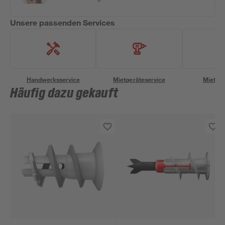
Unsere passenden Services
Handwerksservice
Mietgeräteservice
Miettra
Häufig dazu gekauft