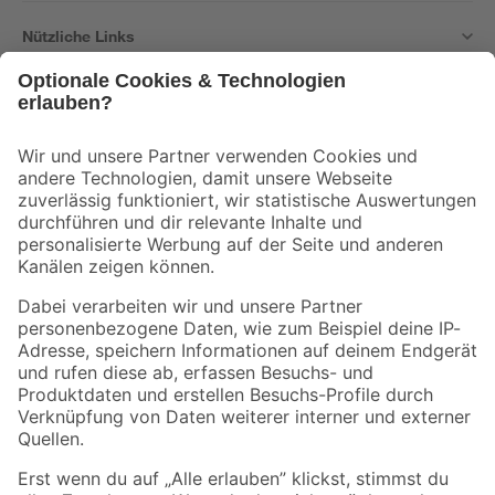
Nützliche Links
Bleib auf dem Laufenden mit unserem Newsletter
Der toom Newsletter: Keine Angebote und Aktionen mehr verpassen!
Zur Newsletter Anmeldung
Folge uns
Zahlungsarten
Versandarten
Sicher einkaufen