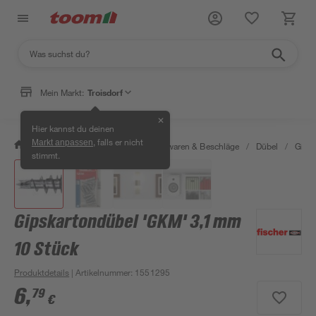
Mein Markt:
Troisdorf
✕
Hier kannst du deinen
, falls er nicht
Markt anpassen
/
Werkstatt & Maschinen
/
Eisenwaren & Beschläge
/
Dübel
/
Gipsk
stimmt.
Gipskartondübel 'GKM' 3,1 mm
10 Stück
Produktdetails
| Artikelnummer
:
1551295
6
,
79
€