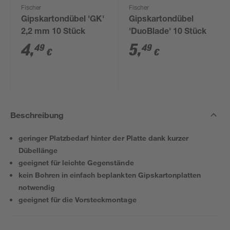
Fischer
Fischer
Gipskartondübel 'GK'
Gipskartondübel
2,2 mm 10 Stück
'DuoBlade' 10 Stück
4
,
5
,
49
49
€
€
Beschreibung
geringer Platzbedarf hinter der Platte dank kurzer
Dübellänge
geeignet für leichte Gegenstände
kein Bohren in einfach beplankten Gipskartonplatten
notwendig
geeignet für die Vorsteckmontage