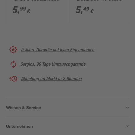
Schraube 6 Stück
5
,
5
,
99
49
€
€
5 Jahre Garantie auf toom Eigenmarken
Sorglos, 90 Tage Umtauschgarantie
Abholung im Markt in 2 Stunden
Wissen & Service
Unternehmen