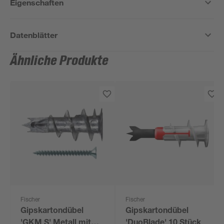
Eigenschaften
Datenblätter
Ähnliche Produkte
Fischer
Fischer
Gipskartondübel
Gipskartondübel
'GKM S' Metall mit
'DuoBlade' 10 Stück