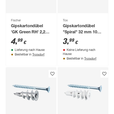
Fischer
Tox
Gipskartondübel
Gipskartondübel
'GK Green RH' 2,2
"Spiral" 32 mm 10
mm 5 Stück
Stück
4
,
3
,
99
99
€
€
Lieferung nach Hause
Keine Lieferung nach
Troisdorf
Hause
Bestellbar in
Troisdorf
Bestellbar in