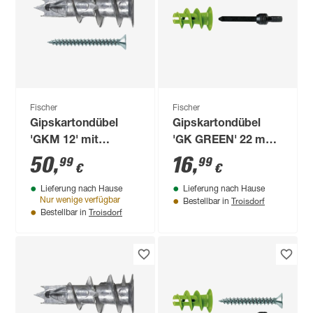
Fischer
Fischer
Gipskartondübel
Gipskartondübel
'GKM 12' mit
'GK GREEN' 22 mm
Schraube, 31 mm,
90 Stück
50
,
16
,
99
99
€
€
100 Stück
Lieferung nach Hause
Lieferung nach Hause
Troisdorf
Nur wenige verfügbar
Bestellbar in
Troisdorf
Bestellbar in