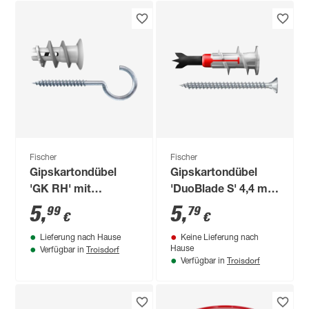
Fischer
Fischer
Gipskartondübel
Gipskartondübel
'GK RH' mit
'DuoBlade S' 4,4 mm
Rundhaken
6 Stück
5
,
5
,
99
79
€
€
Lieferung nach Hause
Keine Lieferung nach
Troisdorf
Hause
Verfügbar in
Troisdorf
Verfügbar in