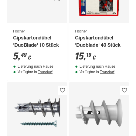
Fischer
Fischer
Gipskartondübel
Gipskartondübel
'DuoBlade' 10 Stück
'Duoblade' 40 Stück
5
,
15
,
49
19
€
€
Lieferung nach Hause
Lieferung nach Hause
Troisdorf
Troisdorf
Verfügbar in
Verfügbar in