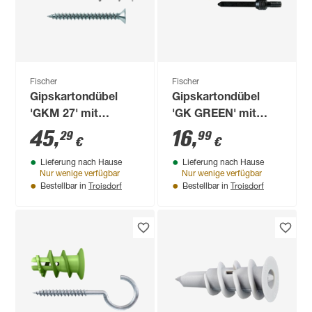
Fischer
Fischer
Gipskartondübel
Gipskartondübel
'GKM 27' mit
'GK GREEN' mit
Schraube 31 mm
Schraube 22 mm 45
45
,
16
,
29
99
€
€
100 Stück
Stück
Lieferung nach Hause
Lieferung nach Hause
Nur wenige verfügbar
Nur wenige verfügbar
Troisdorf
Troisdorf
Bestellbar in
Bestellbar in