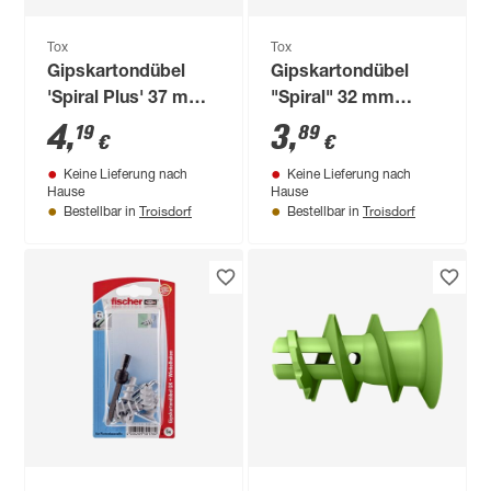
Tox
Tox
Gipskartondübel
Gipskartondübel
'Spiral Plus' 37 mm
"Spiral" 32 mm
inklusive Schrauben
inklusive Schrauben
4
,
3
,
19
89
€
€
4 Stück
4 Stück
Keine Lieferung nach
Keine Lieferung nach
Hause
Hause
Troisdorf
Troisdorf
Bestellbar in
Bestellbar in