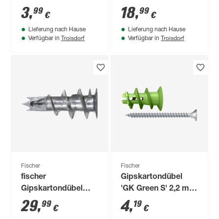
Stück
100 Stück
3
,
18
,
99
99
€
€
Lieferung nach Hause
Lieferung nach Hause
Troisdorf
Troisdorf
Verfügbar in
Verfügbar in
Fischer
Fischer
fischer
Gipskartondübel
Gipskartondübel
'GK Green S' 2,2 mm
Metall GKM 100
5 Stück
29
,
4
,
99
19
€
€
Stück