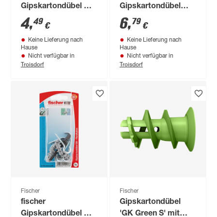
Gipskartondübel GK
Gipskartondübel
10 Stück
Metall GKM 10
4
,
6
,
49
79
€
€
Stück
Keine Lieferung nach
Keine Lieferung nach
Hause
Hause
Nicht verfügbar in
Nicht verfügbar in
Troisdorf
Troisdorf
Fischer
Fischer
fischer
Gipskartondübel
Gipskartondübel GK
'GK Green S' mit