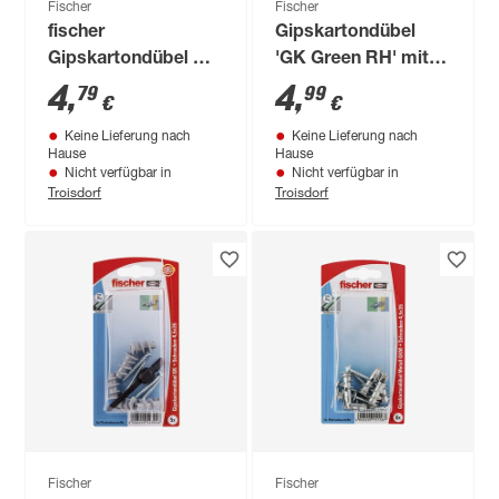
Fischer
Fischer
fischer
Gipskartondübel
Gipskartondübel GK
'GK Green RH' mit
WH mit Winkelhaken
Rundhaken Ø 4,3 x
4
,
4
,
79
99
€
€
5 Stück
46 mm, 5 Stück
Keine Lieferung nach
Keine Lieferung nach
Hause
Hause
Nicht verfügbar in
Nicht verfügbar in
Troisdorf
Troisdorf
Fischer
Fischer