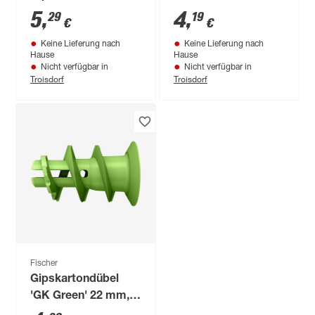
RH mit Rundhaken 5
Senkkopfschraube Ø
5
,
4
,
29
19
€
€
Stück
4,5 x 35 mm, 5 Stück
Keine Lieferung nach
Keine Lieferung nach
Hause
Hause
Nicht verfügbar in
Nicht verfügbar in
Troisdorf
Troisdorf
Fischer
Gipskartondübel
'GK Green' 22 mm,
10 Stück