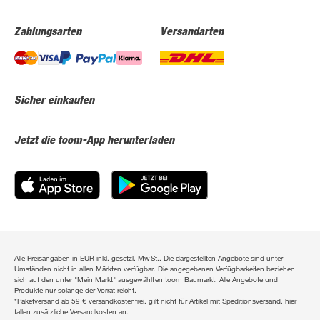
Zahlungsarten
Versandarten
Sicher einkaufen
Jetzt die toom-App herunterladen
Alle Preisangaben in EUR inkl. gesetzl. MwSt.. Die dargestellten Angebote sind unter
Umständen nicht in allen Märkten verfügbar. Die angegebenen Verfügbarkeiten beziehen
sich auf den unter "Mein Markt" ausgewählten toom Baumarkt. Alle Angebote und
Produkte nur solange der Vorrat reicht.
*Paketversand ab 59 € versandkostenfrei, gilt nicht für Artikel mit Speditionsversand, hier
fallen zusätzliche Versandkosten an.