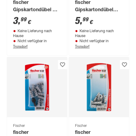
fischer
fischer
Gipskartondübel GK
Gipskartondübel
S mit Schraube 5
Metall GKM S mit
3
,
5
,
99
99
€
€
Stück
Schraube 6 Stück
Keine Lieferung nach
Keine Lieferung nach
Hause
Hause
Nicht verfügbar in
Nicht verfügbar in
Troisdorf
Troisdorf
Fischer
Fischer
fischer
fischer