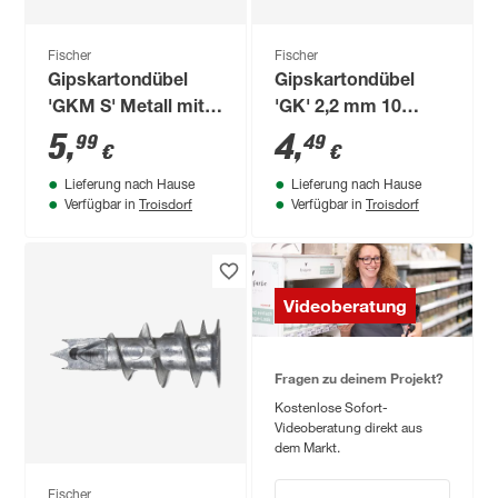
Fischer
Fischer
Gipskartondübel
Gipskartondübel
'GKM S' Metall mit
'GK' 2,2 mm 10
Schraube 6 Stück
Stück
5
,
4
,
99
49
€
€
Lieferung nach Hause
Lieferung nach Hause
Troisdorf
Troisdorf
Verfügbar in
Verfügbar in
Videoberatung
Fragen zu deinem Projekt?
Kostenlose Sofort-
Videoberatung direkt aus
dem Markt.
Fischer