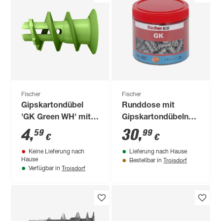
Fischer
Fischer
Gipskartondübel
Runddose mit
'GK Green WH' mit
Gipskartondübeln
Winkelhaken Ø 4,2 x
'GK' 161-teilig
4
,
30
,
59
99
€
€
40 mm, 5 Stück
Keine Lieferung nach
Lieferung nach Hause
Troisdorf
Hause
Bestellbar in
Troisdorf
Verfügbar in