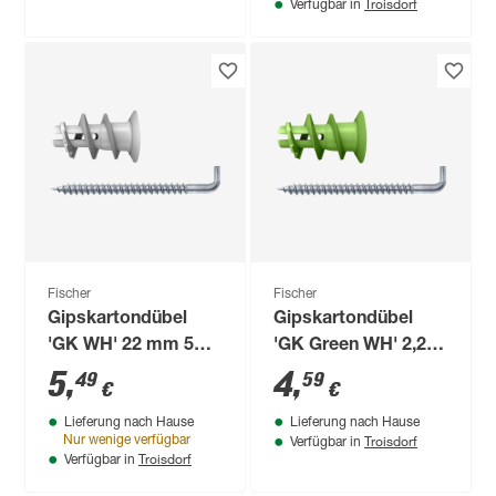
Troisdorf
Verfügbar in
Fischer
Fischer
Gipskartondübel
Gipskartondübel
'GK WH' 22 mm 5
'GK Green WH' 2,2
Stück
mm 5 Stück
5
,
4
,
49
59
€
€
Lieferung nach Hause
Lieferung nach Hause
Troisdorf
Nur wenige verfügbar
Verfügbar in
Troisdorf
Verfügbar in