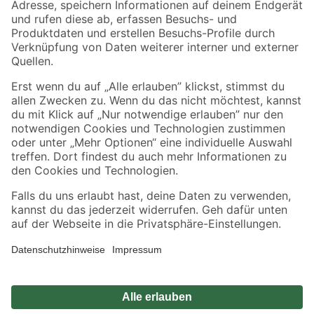
Zahlungsarten
Versandarten
Sicher einkaufen
Jetzt die toom-App herunterladen
Alle Preisangaben in EUR inkl. gesetzl. MwSt.. Die dargestellten Angebote sind unter
Umständen nicht in allen Märkten verfügbar. Die angegebenen Verfügbarkeiten beziehen
sich auf den unter "Mein Markt" ausgewählten toom Baumarkt. Alle Angebote und
Produkte nur solange der Vorrat reicht.
*Paketversand ab 59 € versandkostenfrei, gilt nicht für Artikel mit Speditionsversand, hier
fallen zusätzliche Versandkosten an.
Datenschutz
Privatsphäre
Impressum
AGB
Nutzungsbedingungen
Widerrufsrecht
Vertrag widerrufen