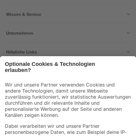
Wissen & Service
Unternehmen
Nützliche Links
Bleib auf dem Laufenden mit unserem Newsletter
Der toom Newsletter: Keine Angebote und Aktionen mehr verpassen!
Zur Newsletter Anmeldung
Folge uns