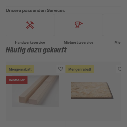
Unsere passenden Services
Handwerksservice
Mietgeräteservice
Miettra
Häufig dazu gekauft
Mengenrabatt
Mengenrabatt
Bestseller