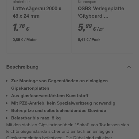
binderholz
Kronospan
Latte sägerau 2000 x
OSB3-Verlegeplatte
48 x 24 mm
'Cityboard'
ungeschliffen 1690 x
1
,
5
,
78
99
€
€
/ m²
634 x 12 mm
0,89 € / Meter
6,41 € / Pack
Beschreibung
Zur Montage von Gegenständen an einlagigen
Gipskartonplatten
Aus glasfaserverstärktem Kunststoff
Mit PZ2-Antrieb, kein Spezialwerkzeug notwendig
Bohrspitze und selbstschneidendes Gewinde
Belastbar bis max. 8 kg
Mit den stabilen Gipskartondübeln "Spiral" von Tox lassen sich
leichte Gegenstände sicher und einfach an einlagigen
Gipskartonplatten befestigen. Die Dübel sind mit einer