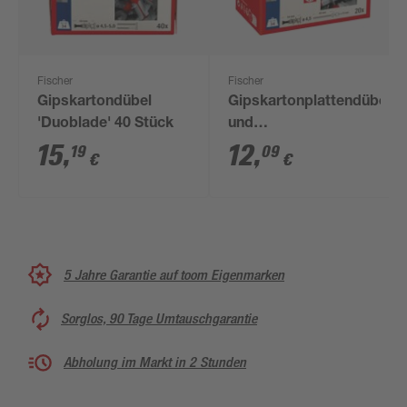
Fischer
Fischer
Gipskartondübel
Gipskartonplattendübel
'Duoblade' 40 Stück
und
Spanplattenschrauben
15
,
12
,
19
09
€
€
'Duoblade S' 40-teilig
5 Jahre Garantie auf toom Eigenmarken
Sorglos, 90 Tage Umtauschgarantie
Abholung im Markt in 2 Stunden