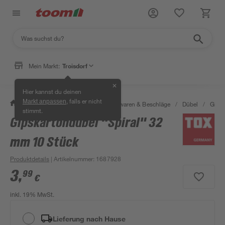
Mein Markt:
Troisdorf
✕
Hier kannst du deinen
, falls er nicht
Markt anpassen
/
Werkstatt & Maschinen
/
Eisenwaren & Beschläge
/
Dübel
/
Gipsk
stimmt.
Gipskartondübel "Spiral" 32
mm 10 Stück
Produktdetails
| Artikelnummer
:
1687928
3
,
99
€
inkl. 19% MwSt.
Lieferung nach Hause