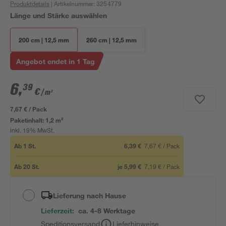
Produktdetails
| Artikelnummer
:
3254779
Länge und Stärke auswählen
200 cm | 12,5 mm
260 cm | 12,5 mm
Angebot endet in 1 Tag
6
,
39
€
/ m²
7,67 € / Pack
Paketinhalt:
1,2 m²
inkl. 19% MwSt.
Ab
1
St.
6,39 €
7,67 €
/
Pack
Ab
20
St.
je
5,99 €
7,19 €
/
Pack
Lieferung nach Hause
Lieferzeit:
ca. 4-8 Werktage
Speditionsversand
Lieferhinweise