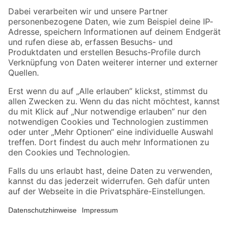
Zahlungsarten
Versandarten
Sicher einkaufen
Jetzt die toom-App herunterladen
Alle Preisangaben in EUR inkl. gesetzl. MwSt.. Die dargestellten Angebote sind unter
Umständen nicht in allen Märkten verfügbar. Die angegebenen Verfügbarkeiten beziehen
sich auf den unter "Mein Markt" ausgewählten toom Baumarkt. Alle Angebote und
Produkte nur solange der Vorrat reicht.
*Paketversand ab 59 € versandkostenfrei, gilt nicht für Artikel mit Speditionsversand, hier
fallen zusätzliche Versandkosten an.