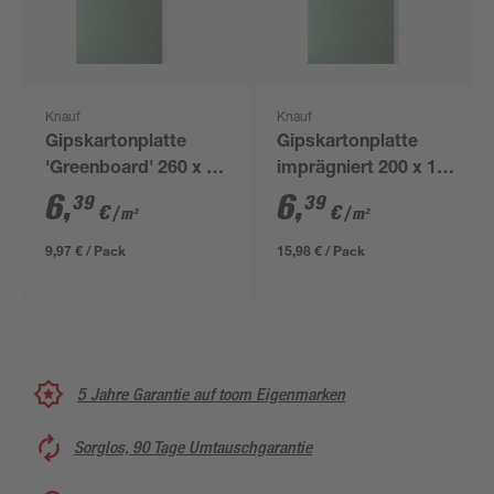
Knauf
Knauf
Gipskartonplatte
Gipskartonplatte
'Greenboard' 260 x 60
imprägniert 200 x 125
x 1,25 cm
x 1,25 cm
6
,
6
,
39
39
€
€
/ m²
/ m²
9,97 € / Pack
15,98 € / Pack
5 Jahre Garantie auf toom Eigenmarken
Sorglos, 90 Tage Umtauschgarantie