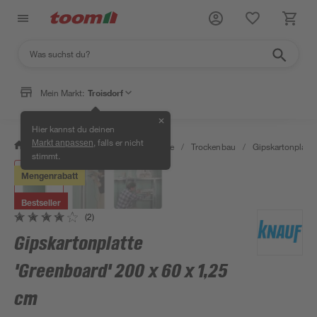
Mein Markt:
Troisdorf
✕
Hier kannst du deinen
, falls er nicht
Markt anpassen
/
Bauen & Renovieren
/
Baustoffe
/
Trockenbau
/
Gipskartonplatt
stimmt.
Mengenrabatt
Bestseller
(2)
Gipskartonplatte
'Greenboard' 200 x 60 x 1,25
cm