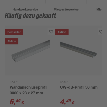
Handwerksservice
Mietgeräteservice
Miettra
Häufig dazu gekauft
Bestseller
Aktion
Aktion
Knauf
Knauf
Wandanschlussprofil
UW-dB-Profil 50 mm
3000 x 28 x 27 mm
6
,
4
,
49
49
€
€