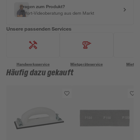
Fragen zum Produkt?
Sofort-Videoberatung aus dem Markt
Unsere passenden Services
Handwerksservice
Mietgeräteservice
Miettra
Häufig dazu gekauft