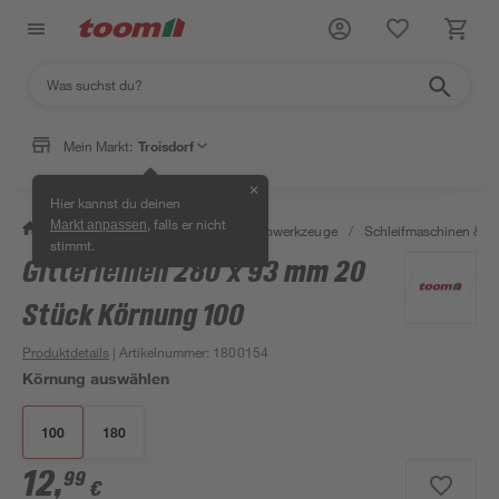
Mein Markt:
Troisdorf
✕
Hier kannst du deinen
, falls er nicht
Markt anpassen
/
Werkstatt & Maschinen
/
Elektrowerkzeuge
/
Schleifmaschinen & T
stimmt.
Gitterleinen 280 x 93 mm 20
Stück Körnung 100
Produktdetails
| Artikelnummer
:
1800154
Körnung auswählen
100
180
12
,
99
€