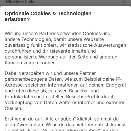
Nützliche Links
Bleib auf dem Laufenden mit unserem Newsletter
Der toom Newsletter: Keine Angebote und Aktionen mehr verpassen!
Zur Newsletter Anmeldung
Folge uns
Zahlungsarten
Versandarten
Sicher einkaufen