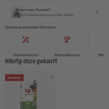
Fragen zum Produkt?
Sofort-Videoberatung aus dem Markt
Unsere passenden Services
Handwerksservice
Mietgeräteservice
Miettra
Häufig dazu gekauft
Bestseller