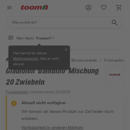
Mein Markt:
Troisdorf
✕
Hier kannst du deinen
, falls er nicht
Markt anpassen
/
Garten & Freizeit
/
Pflanzen
/
Blumenzwiebeln
/
Frühlingsblume
stimmt.
Gladiolen 'Bambino' Mischung
20 Zwiebeln
Produktdetails
| Artikelnummer
:
2022070
Aktuell nicht verfügbar
Wir können dir dieses Produkt zur Zeit leider nicht
anbieten.
Verfügbarkeit in anderen Märkten