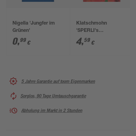
Nigella 'Jungfer im
Klatschmohn
Grünen'
'SPERLI's
Abendfeuer'
0
,
4
,
99
59
€
€
5 Jahre Garantie auf toom Eigenmarken
Sorglos, 90 Tage Umtauschgarantie
Abholung im Markt in 2 Stunden