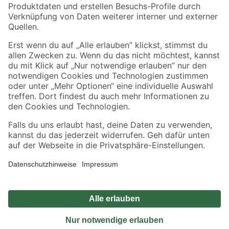
Sicher einkaufen
Jetzt die toom-App herunterladen
Alle Preisangaben in EUR inkl. gesetzl. MwSt.. Die dargestellten Angebote sind unter
Umständen nicht in allen Märkten verfügbar. Die angegebenen Verfügbarkeiten beziehen
sich auf den unter "Mein Markt" ausgewählten toom Baumarkt. Alle Angebote und
Produkte nur solange der Vorrat reicht.
*Paketversand ab 59 € versandkostenfrei, gilt nicht für Artikel mit Speditionsversand, hier
fallen zusätzliche Versandkosten an.
Datenschutz
Privatsphäre
Impressum
AGB
Nutzungsbedingungen
Widerrufsrecht
Vertrag widerrufen
Barrierefreiheit