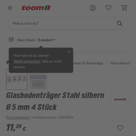
Mein Markt:
Troisdorf
✕
Hier kannst du deinen
, falls er nicht
Markt anpassen
/
Werkstatt & Maschinen
/
Eisenwaren & Beschläge
/
Holzverbinder 
stimmt.
Glasbodenträger Stahl silbern
Ø 5 mm 4 Stück
Produktdetails
| Artikelnummer
:
1600904
11
,
29
€