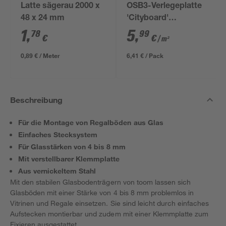
Latte sägerau 2000 x
OSB3-Verlegeplatte
48 x 24 mm
'Cityboard'
ungeschliffen 1690 x
1
,
5
,
78
99
€
€
/ m²
634 x 12 mm
0,89 € / Meter
6,41 € / Pack
Beschreibung
Für die Montage von Regalböden aus Glas
Einfaches Stecksystem
Für Glasstärken von 4 bis 8 mm
Mit verstellbarer Klemmplatte
Aus vernickeltem Stahl
Mit den stabilen Glasbodenträgern von toom lassen sich
Glasböden mit einer Stärke von 4 bis 8 mm problemlos in
Vitrinen und Regale einsetzen. Sie sind leicht durch einfaches
Aufstecken montierbar und zudem mit einer Klemmplatte zum
Fixieren ausgestattet.