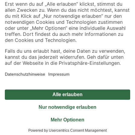
Sicher einkaufen
Jetzt die toom-App herunterladen
Alle Preisangaben in EUR inkl. gesetzl. MwSt.. Die dargestellten Angebote sind unter
Umständen nicht in allen Märkten verfügbar. Die angegebenen Verfügbarkeiten beziehen
sich auf den unter "Mein Markt" ausgewählten toom Baumarkt. Alle Angebote und
Produkte nur solange der Vorrat reicht.
*Paketversand ab 59 € versandkostenfrei, gilt nicht für Artikel mit Speditionsversand, hier
fallen zusätzliche Versandkosten an.
Datenschutz
Privatsphäre
Impressum
AGB
Nutzungsbedingungen
Widerrufsrecht
Vertrag widerrufen
Barrierefreiheit
© 2026 toom Baumarkt GmbH