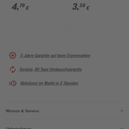
12 Stück
mm, 8 Stück
4
,
3
,
79
59
€
€
5 Jahre Garantie auf toom Eigenmarken
Sorglos, 90 Tage Umtauschgarantie
Abholung im Markt in 2 Stunden
Wissen & Service
Unternehmen