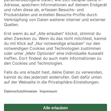
Zahlungsarten
Versandarten
Sicher einkaufen
Jetzt die toom-App herunterladen
Alle Preisangaben in EUR inkl. gesetzl. MwSt.. Die dargestellten Angebote sind unter
Umständen nicht in allen Märkten verfügbar. Die angegebenen Verfügbarkeiten beziehen
sich auf den unter "Mein Markt" ausgewählten toom Baumarkt. Alle Angebote und
Produkte nur solange der Vorrat reicht.
*Paketversand ab 59 € versandkostenfrei, gilt nicht für Artikel mit Speditionsversand, hier
fallen zusätzliche Versandkosten an.
Datenschutz
Privatsphäre
Impressum
AGB