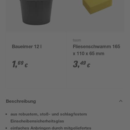
toom
Baueimer 12 l
Fliesenschwamm 165
x 110 x 65 mm
1
,
3
,
69
49
€
€
Beschreibung
aus robustem, stoß- und schlagfestem
Einscheibensicherheitsglas
einfaches Anbringen durch mitgeliefertes