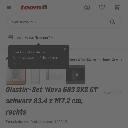
Mein Markt:
Troisdorf
✕
Hier kannst du deinen
, falls er nicht
Markt anpassen
/
Bauen & Renovieren
/
Fenster, Türen & Vordächer
/
Innentüren & Za
stimmt.
+
6
Glastür-Set 'Nova 683 SKS 61'
schwarz 83,4 x 197,2 cm,
rechts
Produktdetails
| Artikelnummer
:
100245