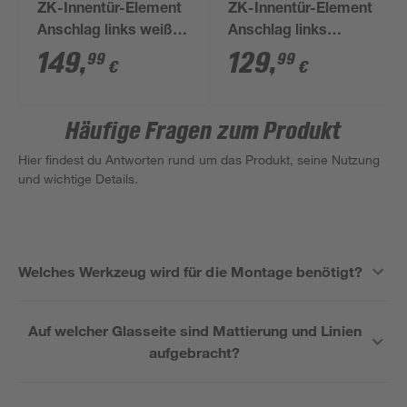
ZK-Innentür-Element
ZK-Innentür-Element
Anschlag links weiß
Anschlag links
75 x 200 cm
verzinkt 87,5 x 187,5
149
,
129
,
99
99
€
€
cm
Häufige Fragen zum Produkt
Hier findest du Antworten rund um das Produkt, seine Nutzung
und wichtige Details.
Welches Werkzeug wird für die Montage benötigt?
Auf welcher Glasseite sind Mattierung und Linien
aufgebracht?