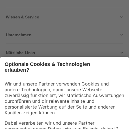
Wissen & Service
Unternehmen
Nützliche Links
Bleib auf dem Laufenden mit unserem Newsletter
Der toom Newsletter: Keine Angebote und Aktionen mehr verpassen!
Zur Newsletter Anmeldung
Folge uns