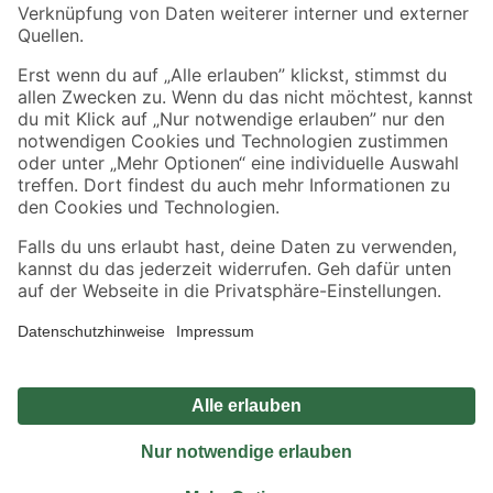
Sicher einkaufen
Jetzt die toom-App herunterladen
Alle Preisangaben in EUR inkl. gesetzl. MwSt.. Die dargestellten Angebote sind unter
Umständen nicht in allen Märkten verfügbar. Die angegebenen Verfügbarkeiten beziehen
sich auf den unter "Mein Markt" ausgewählten toom Baumarkt. Alle Angebote und
Produkte nur solange der Vorrat reicht.
*Paketversand ab 59 € versandkostenfrei, gilt nicht für Artikel mit Speditionsversand, hier
fallen zusätzliche Versandkosten an.
Datenschutz
Privatsphäre
Impressum
AGB
Nutzungsbedingungen
Widerrufsrecht
Vertrag widerrufen
Barrierefreiheit