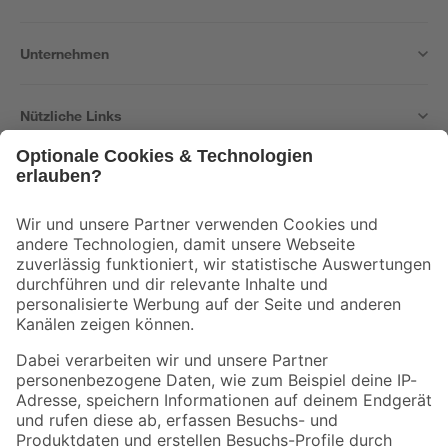
Unternehmen
Nützliche Links
Bleib auf dem Laufenden mit unserem Newsletter
Der toom Newsletter: Keine Angebote und Aktionen mehr verpassen!
Zur Newsletter Anmeldung
Folge uns
Zahlungsarten
Versandarten