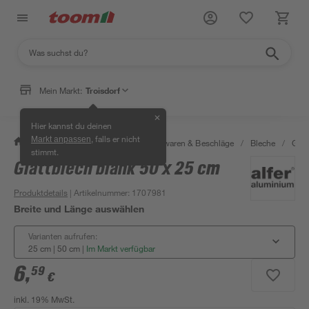
Mein Markt:
Troisdorf
✕
Hier kannst du deinen
, falls er nicht
Markt anpassen
/
Werkstatt & Maschinen
/
Eisenwaren & Beschläge
/
Bleche
/
Glat
stimmt.
Glattblech blank 50 x 25 cm
Produktdetails
| Artikelnummer
:
1707981
Breite und Länge auswählen
Varianten aufrufen:
25 cm | 50 cm
|
Im Markt verfügbar
6
,
59
€
inkl. 19% MwSt.