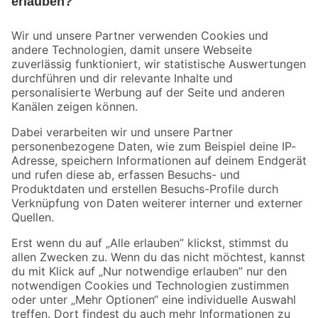
Bleib auf dem Laufenden mit unserem Newsletter
Der toom Newsletter: Keine Angebote und Aktionen mehr verpassen!
Zur Newsletter Anmeldung
Folge uns
Zahlungsarten
Versandarten
Sicher einkaufen
Jetzt die toom-App herunterladen