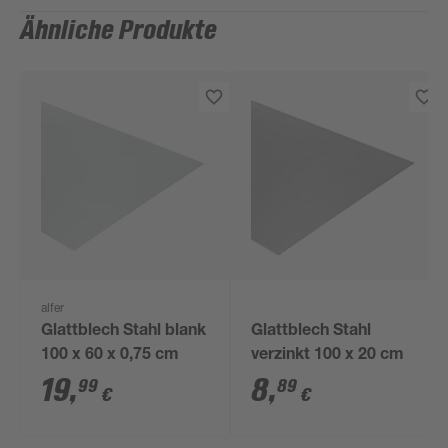
Ähnliche Produkte
alfer
Glattblech Stahl blank
Glattblech Stahl
100 x 60 x 0,75 cm
verzinkt 100 x 20 cm
19
,
8
,
99
89
€
€