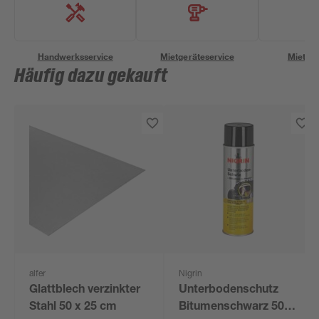
Handwerksservice
Mietgeräteservice
Miettra
Häufig dazu gekauft
alfer
Nigrin
Glattblech verzinkter
Unterbodenschutz
Stahl 50 x 25 cm
Bitumenschwarz 500