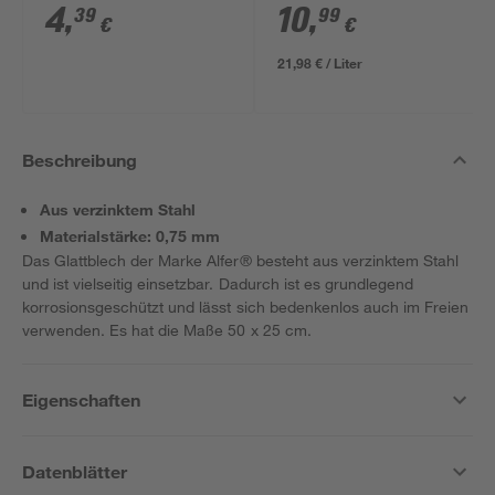
ml
4
,
10
,
39
99
€
€
21,98 € / Liter
Beschreibung
Aus verzinktem Stahl
Materialstärke: 0,75 mm
Das Glattblech der Marke Alfer® besteht aus verzinktem Stahl
und ist vielseitig einsetzbar. Dadurch ist es grundlegend
korrosionsgeschützt und lässt sich bedenkenlos auch im Freien
verwenden. Es hat die Maße 50 x 25 cm.
Eigenschaften
Datenblätter