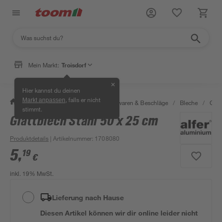
Mein Markt:
Troisdorf
✕
Hier kannst du deinen
, falls er nicht
Markt anpassen
/
Werkstatt & Maschinen
/
Eisenwaren & Beschläge
/
Bleche
/
Glat
stimmt.
Glattblech Stahl 50 x 25 cm
Produktdetails
| Artikelnummer
:
1708080
5
,
19
€
inkl. 19% MwSt.
Lieferung nach Hause
Diesen Artikel können wir dir online leider nicht